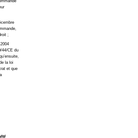
i commandé
eur
 décembre
 commande,
oit ;
l 2004
99/44/CE du
qu’ensuite,
e la loi
trat et que
 a
été