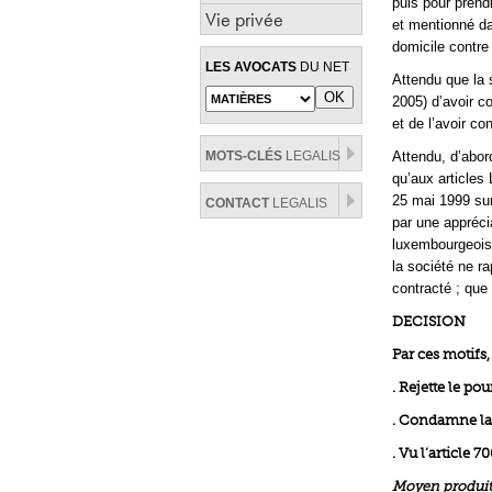
puis pour prend
Vie privée
et mentionné dan
domicile contre
LES AVOCATS
DU NET
Attendu que la 
2005) d’avoir c
et de l’avoir c
MOTS-CLÉS
LEGALIS
Attendu, d’abord
qu’aux articles
25 mai 1999 sur
CONTACT
LEGALIS
par une apprécia
luxembourgeoise 
la société ne r
contracté ; que 
DECISION
Par ces motifs,
. Rejette le pou
. Condamne la
. Vu l’article 
Moyen produit p