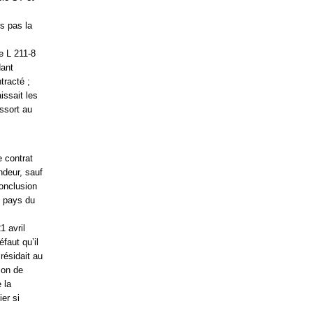
s pas la
e L 211-8
dant
tracté ;
issait les
ssort au
e contrat
ndeur, sauf
conclusion
e pays du
1 avril
faut qu’il
résidait au
ion de
 la
er si