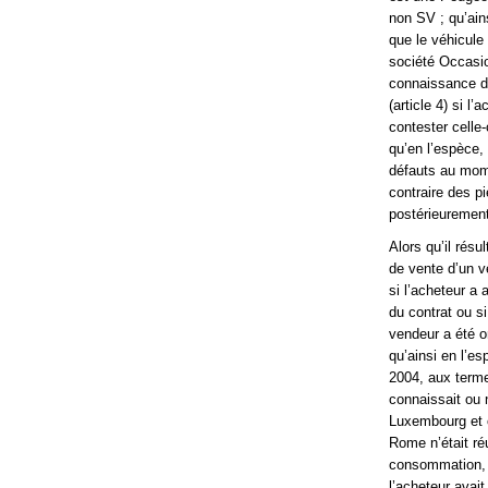
non SV ; qu’ain
que le véhicule
société Occasio
connaissance de
(article 4) si l
contester celle-
qu’en l’espèce,
défauts au mome
contraire des p
postérieurement 
Alors qu’il résu
de vente d’un v
si l’acheteur a
du contrat ou s
vendeur a été o
qu’ainsi en l’es
2004, aux terme
connaissait ou 
Luxembourg et o
Rome n’était réu
consommation, e
l’acheteur avai