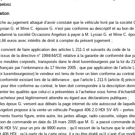
eloni.
ation
he au jugement attaqué d’avoir constaté que le véhicule livré par la société
ysian G. et Mme C. épouse G. n’est pas conforme au descriptif et au bon de
amné la société Occasions Angeloni à payer à M. Lysian G. et Mme C. épo
6 euros avec intérêts de droit à compter du présent jugement ;
 convient de faire application des articles L 211-1 et suivants du code de la
ssus de la directive n° 1994/44/CE relative à la garantie de conformité due pa
s meubles corporels, transposés dans le droit luxembourgeois par la loi du 21
 français par l’ordonnance du 17 février 2005 ; que par application de l’article 
 loi luxembourgeoise) le vendeur est tenu de livrer un bien conforme au contrat
onformité existant lors de la délivrance ; que l’article L 211-5 (article 4) préci
our être conforme au contrat, le bien doit correspondre à la description donn
enter les qualités que celui-ci a présentées à l’acheteur sous forme d’échantil
’acheteur peut légitimement attendre eu égard aux déclarations publiques ;
les époux G. versent aux débats la page internet du site autoscout de laquelle
Angeloni propose à la vente un véhicule Peugeot 406.2.0 HDI SV 4/5 – portes 
ments fournis figure, entre autre, les jantes alliage, radio cassette, sièges éle
du bon de commande en date du 18 mars 2005 que M. G. a passé commande du
 HDI SV, pour un prix de 9900 euros ; qu’il ressort de la facture que le véhic
406 HDI ; qu’à partir de la carte grise, il a pu être établi qu’il s’agit d’un mod