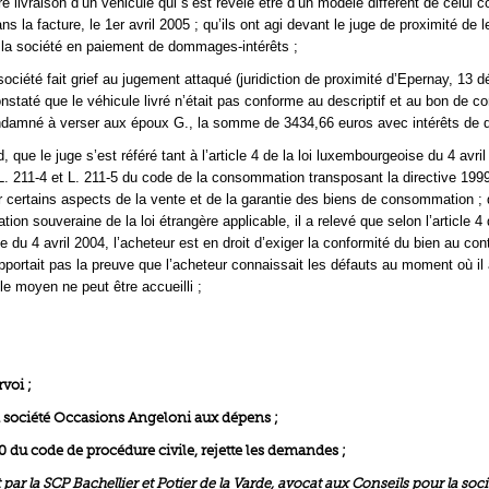
re livraison d’un véhicule qui s’est révélé être d’un modèle différent de celu
s la facture, le 1er avril 2005 ; qu’ils ont agi devant le juge de proximité de l
 la société en paiement de dommages-intérêts ;
société fait grief au jugement attaqué (juridiction de proximité d’Epernay, 13
onstaté que le véhicule livré n’était pas conforme au descriptif et au bon de
ondamné à verser aux époux G., la somme de 3434,66 euros avec intérêts de dr
, que le juge s’est référé tant à l’article 4 de la loi luxembourgeoise du 4 avri
 L. 211-4 et L. 211-5 du code de la consommation transposant la directive 19
 certains aspects de la vente et de la garantie des biens de consommation ; 
tion souveraine de la loi étrangère applicable, il a relevé que selon l’article 4 d
du 4 avril 2004, l’acheteur est en droit d’exiger la conformité du bien au con
apportait pas la preuve que l’acheteur connaissait les défauts au moment où il
le moyen ne peut être accueilli ;
rvoi ;
 société Occasions Angeloni aux dépens ;
700 du code de procédure civile, rejette les demandes ;
ar la SCP Bachellier et Potier de la Varde, avocat aux Conseils pour la soci