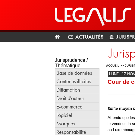
ACTUALITÉS
JURISP
Juri
Jurisprudence /
Thématique
ACCUEIL
>>
JURIS
Base de données
LUNDI
17
NO
Contenus illicites
Cour de c
Diffamation
Droit d'auteur
E-commerce
Sur le moyen 
Logiciel
Attendu que les 
Marques
le vendeur, la 
au Luxembourg 
Responsabilité