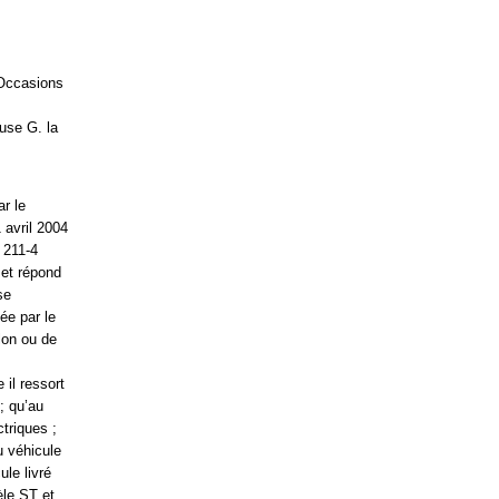
 Occasions
use G. la
r le
 avril 2004
L 211-4
 et répond
se
ée par le
lon ou de
 il ressort
; qu’au
ctriques ;
 véhicule
ule livré
èle ST et