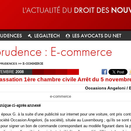
L'ACTUALITÉ DU
DROIT DES
NOUV
RUDENCES
LEGALTECH
LES AVOCATS DU NET
sprudence : E-commerce
PRUDENCES
>>
E-COMMERCE
VEMBRE
2008
assation 1ère chambre civile Arrêt du 5 novembr
Occasions Angeloni / 
e-commerce
unique ci-après annexé
époux G. à la suite d’une publicité sur internet pour une voiture, ont pris con
société Occasion Angeloni, (la société), située au Luxembourg ; qu’ils se sont
pour signer un bon de commande correspondant au modèle figurant dans la pu