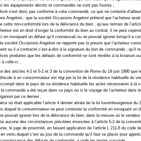
si les équipements décrits et commandés ne sont pas fournis ;
 livré n’est donc pas conforme à celui commandé, ce que ne conteste d’ailleur
ns Angeloni ; que la société Occasions Angeloni prétend que l’acheteur avait
 cette non-conformité lors de la délivrance du bien ; qu’aux termes de l’articl
’acheteur est en droit d’exiger la conformité du bien au contrat, il ne peut cepen
ci en invoquant un défaut qu’il connaissait ou ne pouvait ignorer lorsqu’il a con
 la société Occasions Angeloni ne rapporte pas la preuve que l’acheteur conna
nt ou il a contracté c’est-à-dire à la signature du bon de commande ; qu’il re
ièces produites que les défauts de conformité se sont révélés à la livraison ou
à celle-ci ;
lte des articles 4-2 et 5-2 et 3 de la convention de Rome du 19 juin 1980 que l
éhicule à un consommateur est régi par la loi de la résidence habituelle du ve
 accompli dans le pays de sa résidence habituelle les actes nécessaires à la 
i la commande a été reçue dans ce pays ou si le voyage de l’acheteur dans l
rganisé par ce dernier ;
pèce où était applicable l’article 4 dernier alinéa de la loi luxembourgeoise du 2
s duquel le consommateur ne peut contester la conformité en invoquant un dé
ne pouvait ignorer lors de la délivrance du bien, dans la mesure où le vendeur 
ù aucune des circonstances précitées énoncées à l’article 5-2 de la convent
nie, le juge de proximité, en faisant application de l’article L 211-8 du code de
n vertu duquel c’est au jour de la commande qu’il faut se placer pour appréci
t connaissance des défauts de conformité, a violé les textes susvisés.