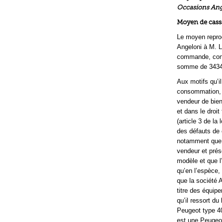
Occasions Ang
Moyen de cass
Le moyen reproc
Angeloni à M. L
commande, cond
somme de 3434,6
Aux motifs qu’il
consommation, i
vendeur de bien
et dans le droit
(article 3 de la
des défauts de c
notamment que p
vendeur et prés
modèle et que l
qu’en l’espèce, 
que la société 
titre des équipe
qu’il ressort 
Peugeot type 406
est une Peugeot 