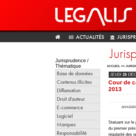
ACTUALITÉS
JURISP
Juris
Jurisprudence /
Thématique
ACCUEIL
>>
JURIS
Base de données
JEUDI
26
DÉ
Contenus illicites
Cour de c
2013
Diffamation
Droit d'auteur
E-commerce
annulati
Logiciel
Statuant sur le
Marques
du premier prés
Responsabilité
régularité des o