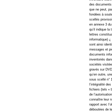
des documents a
que ne peut, pa
fondées à souten
scellés provisoi
en annexe 3 du 
qu’il indique la
lettres constitu
informatique) ¿ 
sont ainsi ident
messages et piè
documents inform
inventoriés dan
sociétés visitée
gravés sur DVD 
qu’en outre, un
sous scellé n° 
l’intégralité d
fichiers (tels «
de l’autorisatio
connaître leur 
rapport avec l’o
déboutées de le