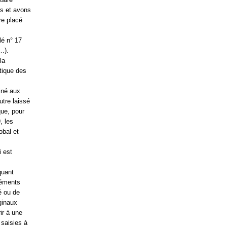
rs et avons
tre placé
lé n° 17
…).
la
tique des
iné aux
utre laissé
que, pour
, les
obal et
i est
quant
léments
é ou de
ginaux
rir à une
 saisies à