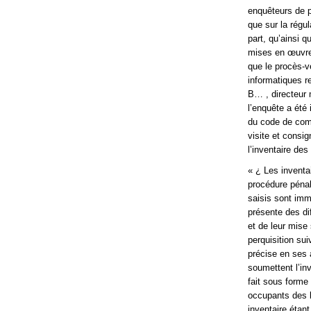
enquêteurs de pr
que sur la régul
part, qu’ainsi q
mises en œuvre 
que le procès-ve
informatiques r
B… , directeur 
l’enquête a été
du code de comm
visite et consi
l’inventaire de
« ¿ Les inventa
procédure pénal
saisis sont imm
présente des dif
et de leur mise
perquisition sui
précise en ses 
soumettent l’in
fait sous forme
occupants des li
inventaire étan