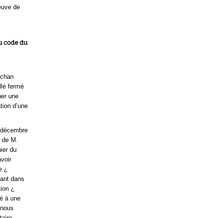
euve de
du code du
uchan
llé fermé
ner une
tion d’une
3 décembre
 de M.
ier du
voir
e ¿
rant dans
tion ¿
é à une
 nous
taire