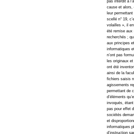
pas interdit à 
cause et alors, 
leur permettant
scellé n° 19, c’
volailles », il 
été remise aux 
recherchés ; qu
aux principes e
informatiques e
n’ont pas formu
les originaux e
ont été invento
ainsi de la facu
fichiers saisis
agissements rep
permettant de co
d’éléments qu’e
invoqués, étant
pas pour effet d
sociétés demand
et disproportion
informatiques pl
d’instruction sa