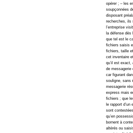
opérer ; – les 
soupçonnées de 
disposant préal
recherches, ils
l’entreprise vis
la défense dès 
que tel est le c
fichiers saisis 
fichiers, taille
cet inventaire e
qu’il est exact
de messagerie 
car figurant da
souligne, sans ê
messagerie résu
express mais enc
fichiers ; que 
le rapport d’un 
sont contestées
qu’en possessio
bornent à contes
altérés ou saisi