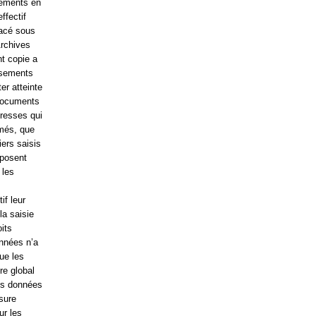
ssements en
ffectif
lacé sous
Archives
nt copie a
ssements
er atteinte
 documents
eresses qui
rmés, que
iers saisis
sposent
 les
if leur
la saisie
its
nnées n’a
que les
re global
des données
esure
ur les