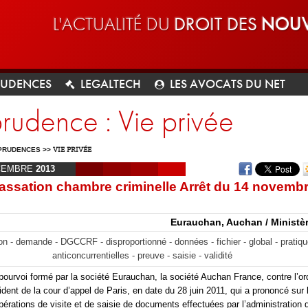
L'ACTUALITÉ DU
DROIT DES
NOUV
RUDENCES
LEGALTECH
LES AVOCATS DU NET
prudence : Vie privée
PRUDENCES
>>
VIE PRIVÉE
CEMBRE
2013
assation chambre criminelle Arrêt du 14 novemb
Eurauchan, Auchan / Ministèr
on - demande - DGCCRF - disproportionné - données - fichier - global - pratiq
anticoncurrentielles - preuve - saisie - validité
 pourvoi formé par la société Eurauchan, la société Auchan France, contre l’
ident de la cour d’appel de Paris, en date du 28 juin 2011, qui a prononcé sur 
pérations de visite et de saisie de documents effectuées par l’administration 