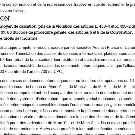
 la consommation et de la répression des fraudes en vue de rechercher la pr
ncurrentielles ;
ION
moyen de cassation, pris de la violation des articles L. 450-4 et R. 450-2 
57, 60 du code de procédure pénale, des articles 6 et 8 de la Convention
s droits de l’homme
;
rrêt attaqué a rejeté le recours exercé par les sociétés Auchan France et Eura
prononcer l’annulation des saisies de données informatiques placées sous sce
19, leur retrait de la procédure, leur restitution et subsidiairement à voir ordon
es diverses modalités de saisie des documents informatiques ainsi que l’alloca
 € au titre de l’article 700 du CPC ;
e des saisies de données informatiques ont eu lieu, lors des opérations du 1
 des ordinateurs de bureau de Mme Y… , de Mme Z…, de M. A…, de M. B… et
ésence du représentant de l’occupant des lieux ou sur la demande de ce dern
urité des systèmes d’information ; que le procès-verbal mentionne qu’après a
nées informatiques accessibles depuis l’ordinateur de marque ¿ et de modèl
hacun de ces bureaux, « Nous avons constaté la présence de documents ent
torisation de visite et de saisie donnée par le juge des libertés et de la déten
quées à partir des ordinateurs de Mme Y… et de Mme Z…). Nous avons procéd
ndie de cet ordinateur. Après avoir procédé à leur authentification numérique,
es fichiers informatiques issus de cet ordinateur. Nous avons élaboré un inven