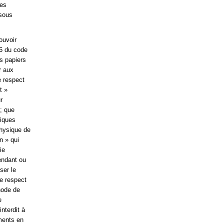
ées
 sous
ouvoir
56 du code
s papiers
r aux
e respect
t »
r
 ; que
tiques
physique de
n » qui
ie
endant ou
ser le
le respect
hode de
e
interdit à
ements en