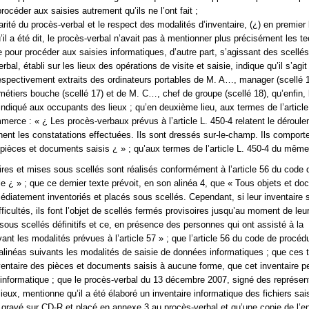
océder aux saisies autrement qu’ils ne l’ont fait ;
arité du procès-verbal et le respect des modalités d’inventaire, (¿) en premier 
u’il a été dit, le procès-verbal n’avait pas à mentionner plus précisément les t
pour procéder aux saisies informatiques, d’autre part, s’agissant des scellés
rbal, établi sur les lieux des opérations de visite et saisie, indique qu’il s’agit
espectivement extraits des ordinateurs portables de M. A…, manager (scellé 
métiers bouche (scellé 17) et de M. C…, chef de groupe (scellé 18), qu’enfin, l
 indiqué aux occupants des lieux ; qu’en deuxième lieu, aux termes de l’articl
erce : « ¿ Les procès-verbaux prévus à l’article L. 450-4 relatent le déroule
gnent les constatations effectuées. Ils sont dressés sur-le-champ. Ils comport
s pièces et documents saisis ¿ » ; qu’aux termes de l’article L. 450-4 du même
ires et mises sous scellés sont réalisés conformément à l’article 56 du code 
e ¿ » ; que ce dernier texte prévoit, en son alinéa 4, que « Tous objets et d
édiatement inventoriés et placés sous scellés. Cependant, si leur inventaire 
ficultés, ils font l’objet de scellés fermés provisoires jusqu’au moment de leur
 sous scellés définitifs et ce, en présence des personnes qui ont assisté à la
vant les modalités prévues à l’article 57 » ; que l’article 56 du code de procéd
alinéas suivants les modalités de saisie de données informatiques ; que ces 
ventaire des pièces et documents saisis à aucune forme, que cet inventaire pe
 informatique ; que le procès-verbal du 13 décembre 2007, signé des représen
eux, mentionne qu’il a été élaboré un inventaire informatique des fichiers sais
t gravé sur CD-R et placé en annexe 3 au procès-verbal et qu’une copie de l’