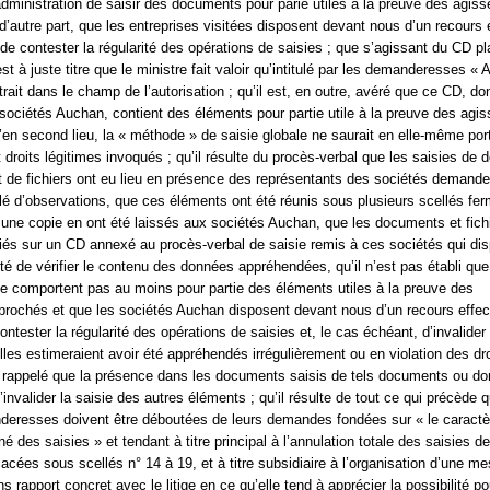
l’administration de saisir des documents pour parie utiles à la preuve des agi
d’autre part, que les entreprises visitées disposent devant nous d’un recours e
 de contester la régularité des opérations de saisies ; que s’agissant du CD p
est à juste titre que le ministre fait valoir qu’intitulé par les demanderesses « 
entrait dans le champ de l’autorisation ; qu’il est, en outre, avéré que ce CD, do
sociétés Auchan, contient des éléments pour partie utile à la preuve des agi
’en second lieu, la « méthode » de saisie globale ne saurait en elle-même port
t droits légitimes invoqués ; qu’il résulte du procès-verbal que les saisies de
t de fichiers ont eu lieu en présence des représentants des sociétés demand
lé d’observations, que ces éléments ont été réunis sous plusieurs scellés fe
t une copie en ont été laissés aux sociétés Auchan, que les documents et fich
riés sur un CD annexé au procès-verbal de saisie remis à ces sociétés qui di
lté de vérifier le contenu des données appréhendées, qu’il n’est pas établi que
 ne comportent pas au moins pour partie des éléments utiles à la preuve des
rochés et que les sociétés Auchan disposent devant nous d’un recours effect
ntester la régularité des opérations de saisies et, le cas échéant, d’invalider 
lles estimeraient avoir été appréhendés irrégulièrement ou en violation des dro
 rappelé que la présence dans les documents saisis de tels documents ou do
’invalider la saisie des autres éléments ; qu’il résulte de tout ce qui précède 
eresses doivent être déboutées de leurs demandes fondées sur « le caractè
né des saisies » et tendant à titre principal à l’annulation totale des saisies 
acées sous scellés n° 14 à 19, et à titre subsidiaire à l’organisation d’une m
ns rapport concret avec le litige en ce qu’elle tend à apprécier la possibilité po