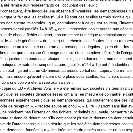
 été remise aux représentants de l’occupant des lieux ;
r conséquent, être invoquée une absence d’inventaire, les demanderesses n’
ir que le fait que les scellés n° 14 à 19 sont des scellés fermés signifie qu’il
res non encore inventoriés ; que, contrairement à ce qui est soutenu, l’inventa
procès-verbal (scellés 14 à 18) ¿ dont l’impression papier versée aux débats
 taille de chaque fichier en octet, son empreinte numérique (combinaison de chi
ant le « code génétique » du fichier) et le chemin d’accès des fichiers (arbor
constitue un inventaire conforme aux prescriptions légales ; qu’en effet, les fi
ifiés sans que ne puisse être exigé que soit établi un relevé détaillé de l’intégr
ces jointes contenus dans chaque fichier ; qu’en dernier lieu, non seulement
atiques extraits des cinq ordinateurs (scellés n° 14 à 18) ont été identifiés 
s un état figurant sur un CD annexé au procès-verbal dont copie a été remise
s, mais encore qu’avant encore d’être placé sous scellés, les fichiers saisis 
dont une copie a été laissée aux saisies ;
e copie du CD « Archives Volaille » a été remise aux sociétés visitées avant 
19 ; que les sociétés demanderesses ont ainsi en mesure de connaître le con
es données appréhendées ; que les demanderesses, qui soutiennent que des int
 boîte de réception », « recette soupe au chou », « à lire » ¿) sont sans lien av
n, ne précisent pas l’extension des fichiers incriminés qui, seule, permettrait d
nature et donc de déterminer s’ils contiennent plusieurs documents dont certa
bjet de l’autorisation ; qu’il en résulte que les sociétés demanderesses doiven
urs demandes fondées sur « des irrégularités du procès-verbal et un non-res