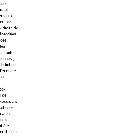
rises
rs et
r leurs
nce par
x droits de
réhendées ;
 des
des
onfronter
tionnés ;
de fichiers
l’enquête
ion
look
s de
produisant
pothèses
geables ;
s se
nt été
u’il n’est