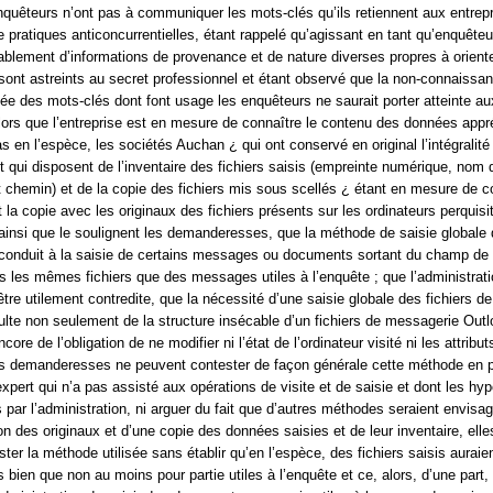
enquêteurs n’ont pas à communiquer les mots-clés qu’ils retiennent aux entrep
pratiques anticoncurrentielles, étant rappelé qu’agissant en tant qu’enquêteu
ablement d’informations de provenance et de nature diverses propres à oriente
 sont astreints au secret professionnel et étant observé que la non-connaissa
itée des mots-clés dont font usage les enquêteurs ne saurait porter atteinte au
lors que l’entreprise est en mesure de connaître le contenu des données app
as en l’espèce, les sociétés Auchan ¿ qui ont conservé en original l’intégralité
et qui disposent de l’inventaire des fichiers saisis (empreinte numérique, nom 
 et chemin) et de la copie des fichiers mis sous scellés ¿ étant en mesure de c
t la copie avec les originaux des fichiers présents sur les ordinateurs perquisi
, ainsi que le soulignent les demanderesses, que la méthode de saisie globale 
conduit à la saisie de certains messages ou documents sortant du champ de 
ns les mêmes fichiers que des messages utiles à l’enquête ; que l’administrat
tre utilement contredite, que la nécessité d’une saisie globale des fichiers de
lte non seulement de la structure insécable d’un fichiers de messagerie Out
ore de l’obligation de ne modifier ni l’état de l’ordinateur visité ni les attribut
les demanderesses ne peuvent contester de façon générale cette méthode en 
expert qui n’a pas assisté aux opérations de visite et de saisie et dont les hy
 par l’administration, ni arguer du fait que d’autres méthodes seraient envisa
n des originaux et d’une copie des données saisies et de leur inventaire, elle
ter la méthode utilisée sans établir qu’en l’espèce, des fichiers saisis auraie
s bien que non au moins pour partie utiles à l’enquête et ce, alors, d’une part, q