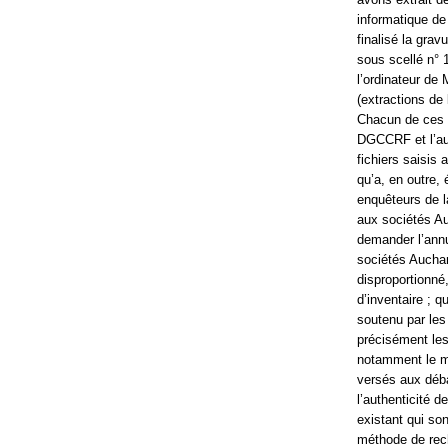
informatique de
finalisé la grav
sous scellé n° 
l’ordinateur de
(extractions de
Chacun de ces q
DGCCRF et l’aut
fichiers saisis
qu’a, en outre,
enquêteurs de l
aux sociétés Au
demander l’annu
sociétés Auchan 
disproportionné,
d’inventaire ; q
soutenu par les
précisément les
notamment le ma
versés aux débat
l’authenticité 
existant qui son
méthode de rech