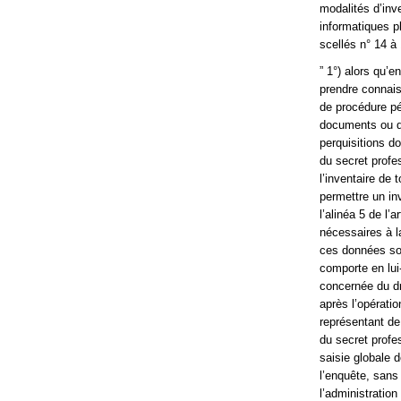
modalités d’inve
informatiques p
scellés n° 14 à 
” 1°) alors qu’e
prendre connais
de procédure pé
documents ou do
perquisitions d
du secret profes
l’inventaire de
permettre un in
l’alinéa 5 de l’
nécessaires à l
ces données soi
comporte en lui
concernée du dr
après l’opératio
représentant de
du secret profe
saisie globale
l’enquête, sans 
l’administratio