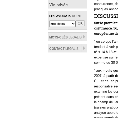
Vie privée
concurrence, de
pratiques antico
DISCUSS
LES AVOCATS
DU NET
Sur le premier 
commerce, 56, 
européenne de
MOTS-CLÉS
LEGALIS
” en ce que l’a
tendant à voir 
CONTACT
LEGALIS
n° s 14 à 18 et 
expertise sur l
somme de 30 000
” aux motifs qu
2007, à partir
C… et ce, en pr
responsable séc
examiné les don
présent dans c
le champ de l’au
(saisies prati
analyse approfo
avons extrait d