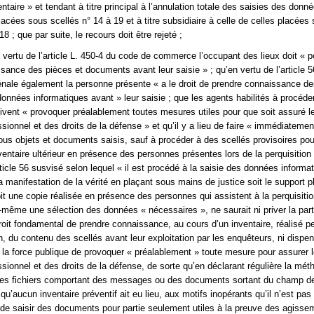
ntaire » et tendant à titre principal à l’annulation totale des saisies des donn
lacées sous scellés n° 14 à 19 et à titre subsidiaire à celle de celles placées
18 ; que par suite, le recours doit être rejeté ;
n vertu de l’article L. 450-4 du code de commerce l’occupant des lieux doit « p
sance des pièces et documents avant leur saisie » ; qu’en vertu de l’article 
nale également la personne présente « a le droit de prendre connaissance de
nnées informatiques avant » leur saisie ; que les agents habilités à procéde
oivent « provoquer préalablement toutes mesures utiles pour que soit assuré l
sionnel et des droits de la défense » et qu’il y a lieu de faire « immédiatemen
 tous objets et documents saisis, sauf à procéder à des scellés provisoires pou
ventaire ultérieur en présence des personnes présentes lors de la perquisition
article 56 susvisé selon lequel « il est procédé à la saisie des données informa
a manifestation de la vérité en plaçant sous mains de justice soit le support 
t une copie réalisée en présence des personnes qui assistent à la perquisitio
-même une sélection des données « nécessaires », ne saurait ni priver la part
oit fondamental de prendre connaissance, au cours d’un inventaire, réalisé p
n, du contenu des scellés avant leur exploitation par les enquêteurs, ni dispen
 la force publique de provoquer « préalablement » toute mesure pour assurer 
ssionnel et des droits de la défense, de sorte qu’en déclarant régulière la mét
 des fichiers comportant des messages ou des documents sortant du champ d
qu’aucun inventaire préventif ait eu lieu, aux motifs inopérants qu’il n’est pas 
n de saisir des documents pour partie seulement utiles à la preuve des agiss