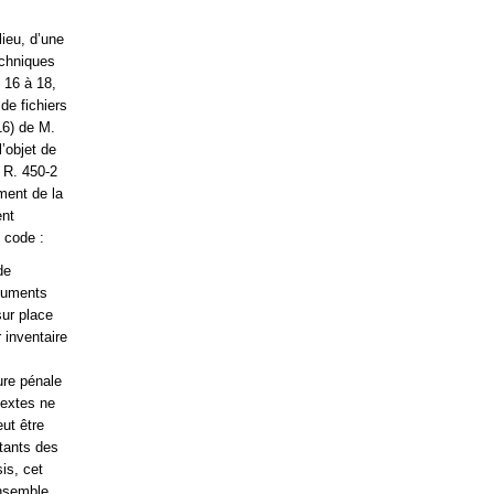
lieu, d’une
echniques
 16 à 18,
 de fichiers
16) de M.
’objet de
e R. 450-2
ment de la
ent
 code :
de
ocuments
sur place
 inventaire
ure pénale
textes ne
ut être
tants des
is, cet
ensemble