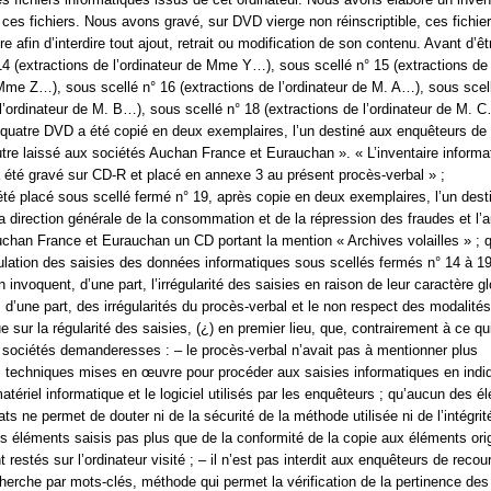
 ces fichiers. Nous avons gravé, sur DVD vierge non réinscriptible, ces fichie
ure afin d’interdire tout ajout, retrait ou modification de son contenu. Avant d’ê
14 (extractions de l’ordinateur de Mme Y…), sous scellé n° 15 (extractions de
 Mme Z…), sous scellé n° 16 (extractions de l’ordinateur de M. A…), sous scel
 l’ordinateur de M. B…), sous scellé n° 18 (extractions de l’ordinateur de M. C
uatre DVD a été copié en deux exemplaires, l’un destiné aux enquêteurs de 
re laissé aux sociétés Auchan France et Eurauchan ». « L’inventaire informa
 a été gravé sur CD-R et placé en annexe 3 au présent procès-verbal » ;
 été placé sous scellé fermé n° 19, après copie en deux exemplaires, l’un dest
a direction générale de la consommation et de la répression des fraudes et l’a
chan France et Eurauchan un CD portant la mention « Archives volailles » ; 
lation des saisies des données informatiques sous scellés fermés n° 14 à 19
invoquent, d’une part, l’irrégularité des saisies en raison de leur caractère gl
 d’une part, des irrégularités du procès-verbal et le non respect des modalités
ue sur la régularité des saisies, (¿) en premier lieu, que, contrairement à ce qu
 sociétés demanderesses : – le procès-verbal n’avait pas à mentionner plus
 techniques mises en œuvre pour procéder aux saisies informatiques en indi
tériel informatique et le logiciel utilisés par les enquêteurs ; qu’aucun des é
s ne permet de douter ni de la sécurité de la méthode utilisée ni de l’intégrit
des éléments saisis pas plus que de la conformité de la copie aux éléments ori
t restés sur l’ordinateur visité ; – il n’est pas interdit aux enquêteurs de recou
erche par mots-clés, méthode qui permet la vérification de la pertinence des