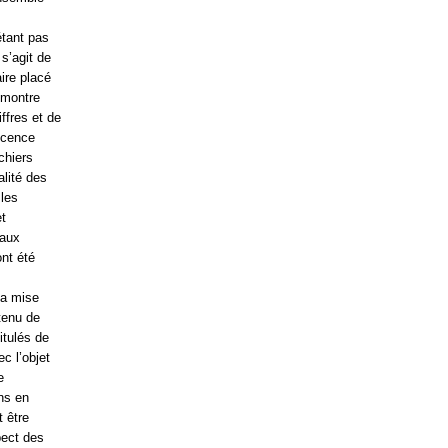
étant pas
 s’agit de
ire placé
 montre
ffres et de
escence
chiers
alité des
 les
et
 aux
ont été
sa mise
tenu de
itulés de
ec l’objet
e
ins en
t être
pect des