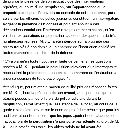
dehors de la présence de son avocat ; que des interrogations
répétées, au cours d’une perquisition, sur l’appartenance ou la
propriété des objets découverts au domicile de cette personne, puis
saisis par les officiers de police judiciaire, constituent un interrogatoire
exigeant la présence d’un conseil et pouvant aboutir à des
déclarations conduisant l’intéressé à sa propre incrimination ; qu’en
validant les opérations de perquisition au cours desquelles, à de très
nombreuses reprises, M. X… a été interrogé sur la propriété des
objets trouvés à son domicile, la chambre de l’instruction a violé les
textes susvisés et les droits de la défense ;
” 3°) alors qu’en toute hypothèse, faute de vérifier si les questions
posées à M. X… pendant la perquisition relevaient d’un interrogatoire
nécessitant la présence de son conseil, la chambre de l’instruction a
privé sa décision de toute base légale “ ;
Attendu que, pour rejeter le moyen de nullité pris des réponses faites
par M. X…, hors la présence de son avocat, aux questions qui lui
étaient posées par les officiers de police judiciaire durant la
perquisition, l’arrêt retient que l’assistance de l’avocat, au cours de la
garde à vue n’est prévue par le code de procédure pénale que pour les
auditions et confrontations ; que les juges ajoutent que l’absence de
l’avocat lors de la perquisition n’a pas porté pas atteinte au droit de M.
X… à un procès équitable, les objets saisis ne lui ayant été