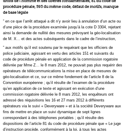
droits de l’homme et des libertés fondamentales, 81 du code de
procédure pénale, 593 du même code, défaut de motifs, manque
de base légale
” en ce que l’arrêt attaqué a dit n’y avoir lieu à annulation d’un acte ou
d’une pièce de la procédure examinée jusqu’à la cote D 3304, rejetant
ainsi la demande de nullité des mesures prévoyant la géo-localisation
de M. X… et des actes subséquents dans le cadre de l’instruction,
” aux motifs qu’il est soutenu par le requérant que les officiers de
police judiciaire, agissant en vertu des articles 151 et suivants du
code de procédure pénale en application de la commission rogatoire
délivrée par Mme Z… le 8 mars 2012, ne pouvait pas plus requérir des
opérateurs de télécommunications la mise en place de mesures de
géo-localisation et ce, sur ce même fondement de l’article 8 de la
Convention européenne ; qu’il résulte de l’examen de la procédure
qu’en application de ce texte et agissant en exécution d’une
commission rogatoire délivrée le 8 mars 2012, les enquêteurs ont
adressé des réquisitions les 16 et 27 mars 2012 à différents
opérateurs via le suivi « Deveryware » et à la société Deveryware aux
fins de mettre en place un suivi dynamique de sept lignes
correspondant à des téléphones portables ; qu’il résulte des
dispositions de l’article 81 du code de procédure pénale que « Le juge
d’instruction procède, conformément à la loi, à tous les actes