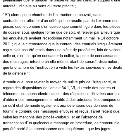
préliminaire que le parquet ne présente pas les caractéristiques d’une
autorité judiciaire au sens du texte précité ;
” 5°) alors que la chambre de l’instruction ne pouvait, sans
contradiction, affirmer d’un côté qu’il ne résulte pas de l’examen des
pièces que le contenu d’un quelconque courriel figure dans les pièces
du dossier sous quelque forme que ce soit, et relever par ailleurs que
les enquêteurs avaient réceptionné notamment un mail le 14 octobre
2011 ; que la circonstance que le contenu des courriels irrégulièrement
reçus n’ait pas été repris dans une pièce de procédure, loin de valider
celle-ci, n’en fait qu’en consacrer la nullité, la prise de connaissance
des messages, interdite en elle-même, étant de surcroît dissimulée ;
que la chambre de l’instruction a violé les textes susvisés et les droits
de la défense “ ;
Attendu que, pour rejeter le moyen de nullité pris de l’irrégularité, au
regard des dispositions de l’article 34-1, VI, du code des postes et
télécommunications électroniques, des réquisitions délivrées aux fins
d’obtenir des renseignements relatifs à des adresses électroniques en
ce qu’il était demandé également aux détenteurs des données de
fournir le contenu des messages envoyés et reçus, l’arrêt retient que,
selon les mentions des procès-verbaux, et en l’absence de
transcription d’un quelconque message en procédure, ce contenu n’a
pas été porté à la connaissance des enquêteurs ; que les juges