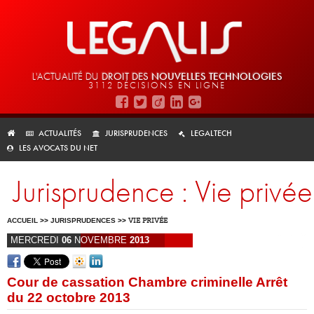
L'ACTUALITÉ DU
DROIT DES
NOUVELLES TECHNOLOGIES
3112 DÉCISIONS EN LIGNE
ACTUALITÉS
JURISPRUDENCES
LEGALTECH
LES AVOCATS DU NET
Jurisprudence : Vie privée
ACCUEIL
>>
JURISPRUDENCES
>>
VIE PRIVÉE
MERCREDI
06
NOVEMBRE
2013
Cour de cassation Chambre criminelle Arrêt
du 22 octobre 2013