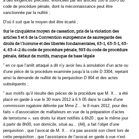
à des exigences précises, énoncées par les articles 100 à 100-5 du
code de procédure pénale, dont la méconnaissance peut être
sanctionnée par la nullité ;
D’où il suit que le moyen doit être écarté ;
Sur le cinquième moyen de cassation, pris de la violation des
articles 5 et 6 de la Convention européenne de sauvegarde des
droits de l’homme et des libertés fondamentales, 63-1, 63-3-1, 63-
4, 63-4-2 du code de procédure pénale, 593 du code de procédure
pénale, défaut de motifs, manque de base légale
” en ce que l’arrêt attaqué a dit n’y avoir lieu à annulation d’un acte ou
d’une pièce de la procédure examinée jusqu’à la cote D 3304, rejetant
ainsi la demande de nullité de la perquisition D 904 et des actes
subséquents ;
” aux motifs qu’il résulte des pièces de la procédure que M. X… a été
placé en garde à vue le 30 mars 2012 à 6 h 05 dans le cadre d’une
commission rogatoire délivrée par Mme Z… le 8 mars 2012, pour des
faits « d’association de malfaiteurs en vue de la préparation d’actes
de terrorisme », ses droits lui étant notifiés à 6h20 ; que le même jour
à partir de 8h00, son domicile, situé au… (44), a fait l’objet d’une
perquisition ; que l’avocat de M. X… n’a pas assisté son client lors de
cette perquisition ; que l’assistance de l’avocat en garde à vue n’est