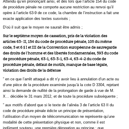
Attendu qu’en prononçant ainsi, et dès lors que l’article 154 du code
de procédure pénale ne comporte aucune restriction au renvoi qu’il
opère à l’article 63-9 de ce code, la chambre de l’instruction a fait une
exacte application des textes susvisés ;
D’où il suit que le moyen ne saurait être admis ;
Sur le septième moyen de cassation, pris de la violation des
articles 63- II, 154 du code de procédure pénale, 105 du même
code, 5 et 6 § I et III de la Convention européenne de sauvegarde
des droits de l’homme et des libertés fondamentales, 593 du code
de procédure pénale, 63-1, 63-3-1, 63-4, 63-4-2 du code de
procédure pénale, défaut de motifs, manque de base légale,
violation des droits de la défense
” en ce que l’arrêt attaqué a dit n’y avoir lieu à annulation d’un acte ou
d’une pièce de la procédure examinée jusqu’à la cote D 3304, rejetant
ainsi la demande de nullité de la prolongation de garde à vue de M.
X… décidée le 31 mars 2012, et de toute la procédure subséquente ;
” aux motifs d’abord que si le texte de l’alinéa 3 de l’article 63 II du
code de procédure pénale édicte un principe de présentation,
l’utilisation d’un moyen de télécommunication ne représente qu’une
modalité de cette présentation physique et non, comme il est
indûment soutenu, une première dérogation au principe ; que