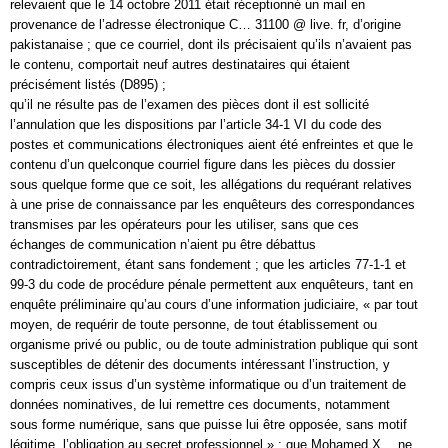
relevaient que le 14 octobre 2011 était réceptionné un mail en
provenance de l’adresse électronique C… 31100 @ live. fr, d’origine
pakistanaise ; que ce courriel, dont ils précisaient qu’ils n’avaient pas
le contenu, comportait neuf autres destinataires qui étaient
précisément listés (D895) ;
qu’il ne résulte pas de l’examen des pièces dont il est sollicité
l’annulation que les dispositions par l’article 34-1 VI du code des
postes et communications électroniques aient été enfreintes et que le
contenu d’un quelconque courriel figure dans les pièces du dossier
sous quelque forme que ce soit, les allégations du requérant relatives
à une prise de connaissance par les enquêteurs des correspondances
transmises par les opérateurs pour les utiliser, sans que ces
échanges de communication n’aient pu être débattus
contradictoirement, étant sans fondement ; que les articles 77-1-1 et
99-3 du code de procédure pénale permettent aux enquêteurs, tant en
enquête préliminaire qu’au cours d’une information judiciaire, « par tout
moyen, de requérir de toute personne, de tout établissement ou
organisme privé ou public, ou de toute administration publique qui sont
susceptibles de détenir des documents intéressant l’instruction, y
compris ceux issus d’un système informatique ou d’un traitement de
données nominatives, de lui remettre ces documents, notamment
sous forme numérique, sans que puisse lui être opposée, sans motif
légitime, l’obligation au secret professionnel » ; que Mohamed X… ne