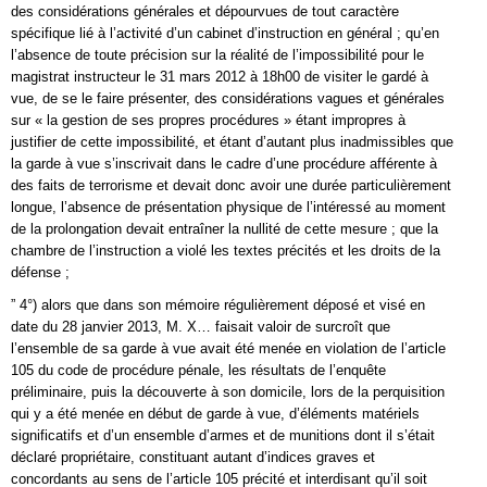
des considérations générales et dépourvues de tout caractère
spécifique lié à l’activité d’un cabinet d’instruction en général ; qu’en
l’absence de toute précision sur la réalité de l’impossibilité pour le
magistrat instructeur le 31 mars 2012 à 18h00 de visiter le gardé à
vue, de se le faire présenter, des considérations vagues et générales
sur « la gestion de ses propres procédures » étant impropres à
justifier de cette impossibilité, et étant d’autant plus inadmissibles que
la garde à vue s’inscrivait dans le cadre d’une procédure afférente à
des faits de terrorisme et devait donc avoir une durée particulièrement
longue, l’absence de présentation physique de l’intéressé au moment
de la prolongation devait entraîner la nullité de cette mesure ; que la
chambre de l’instruction a violé les textes précités et les droits de la
défense ;
” 4°) alors que dans son mémoire régulièrement déposé et visé en
date du 28 janvier 2013, M. X… faisait valoir de surcroît que
l’ensemble de sa garde à vue avait été menée en violation de l’article
105 du code de procédure pénale, les résultats de l’enquête
préliminaire, puis la découverte à son domicile, lors de la perquisition
qui y a été menée en début de garde à vue, d’éléments matériels
significatifs et d’un ensemble d’armes et de munitions dont il s’était
déclaré propriétaire, constituant autant d’indices graves et
concordants au sens de l’article 105 précité et interdisant qu’il soit