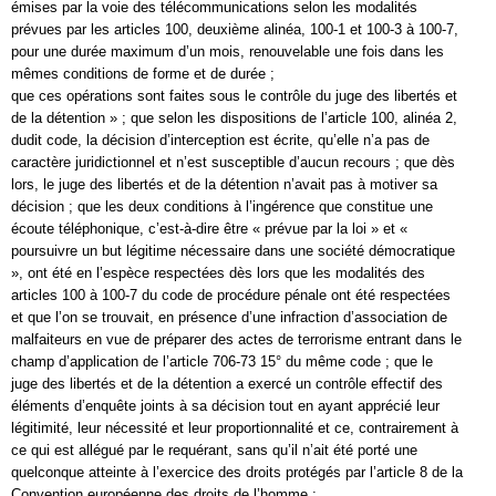
émises par la voie des télécommunications selon les modalités
prévues par les articles 100, deuxième alinéa, 100-1 et 100-3 à 100-7,
pour une durée maximum d’un mois, renouvelable une fois dans les
mêmes conditions de forme et de durée ;
que ces opérations sont faites sous le contrôle du juge des libertés et
de la détention » ; que selon les dispositions de l’article 100, alinéa 2,
dudit code, la décision d’interception est écrite, qu’elle n’a pas de
caractère juridictionnel et n’est susceptible d’aucun recours ; que dès
lors, le juge des libertés et de la détention n’avait pas à motiver sa
décision ; que les deux conditions à l’ingérence que constitue une
écoute téléphonique, c’est-à-dire être « prévue par la loi » et «
poursuivre un but légitime nécessaire dans une société démocratique
», ont été en l’espèce respectées dès lors que les modalités des
articles 100 à 100-7 du code de procédure pénale ont été respectées
et que l’on se trouvait, en présence d’une infraction d’association de
malfaiteurs en vue de préparer des actes de terrorisme entrant dans le
champ d’application de l’article 706-73 15° du même code ; que le
juge des libertés et de la détention a exercé un contrôle effectif des
éléments d’enquête joints à sa décision tout en ayant apprécié leur
légitimité, leur nécessité et leur proportionnalité et ce, contrairement à
ce qui est allégué par le requérant, sans qu’il n’ait été porté une
quelconque atteinte à l’exercice des droits protégés par l’article 8 de la
Convention européenne des droits de l’homme ;