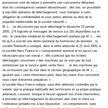
possession sont de nature à permettre une concurrence déloyales
dont les conséquences seraient désastreuses ; dès lors, en procédant
à une telle opération de téléchargement, vous manquez à votre
obligation de confidentialité et vous portez atteinte au droit de la
propriété intellectuelle de la société robosoft ».
M. L… ne disconvient pas avoir téléchargé le dimanche 23 janvier
2005, 174 logiciels et messages de service sur 191 disponibles sur le
site ; le caractère inhabituel du téléchargement pratiqué par M. L… est
tel qu’il a suscité une alerte spontané du fournisseur de données ; la
société Robosoft a souligné, dans la lettre adressée le 21 avril 2005, à
la société Haco France le « comportement anormal et en aucun cas
nécessaire pour son travail » ; elle a précisé que les fichiers
téléchargés concernent « des machines qui ne sont pas du tout
entretenues par le service après vente Haco … et des machines qui
ne se trouvent pas du tout dans le secteur géographique de M. L… ;
ajoutant que « cette information peut, dans les mains d’un concurrent,
nous créer d’énormes préjudices » ;
la société Haco France indique, sans être utilement contredite par le
salarié, que la pratique habituelle des techniciens et sa propre pratique
antérieure, consiste, lorsque le besoin apparaît lors d’une intervention,
à procéder au téléchargement du document utile chez le client sur
l’ordinateur portable mis à leur disposition ; ce comportement, sans