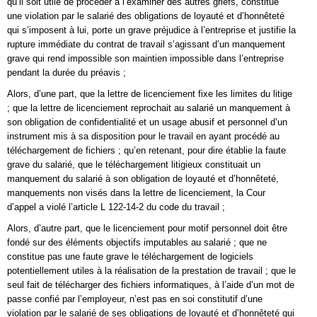
qu’il soit utile de procéder à l’examiner des autres griefs, constitue
une violation par le salarié des obligations de loyauté et d’honnêteté
qui s’imposent à lui, porte un grave préjudice à l’entreprise et justifie la
rupture immédiate du contrat de travail s’agissant d’un manquement
grave qui rend impossible son maintien impossible dans l’entreprise
pendant la durée du préavis ;
Alors, d’une part, que la lettre de licenciement fixe les limites du litige
; que la lettre de licenciement reprochait au salarié un manquement à
son obligation de confidentialité et un usage abusif et personnel d’un
instrument mis à sa disposition pour le travail en ayant procédé au
téléchargement de fichiers ; qu’en retenant, pour dire établie la faute
grave du salarié, que le téléchargement litigieux constituait un
manquement du salarié à son obligation de loyauté et d’honnêteté,
manquements non visés dans la lettre de licenciement, la Cour
d’appel a violé l’article L 122-14-2 du code du travail ;
Alors, d’autre part, que le licenciement pour motif personnel doit être
fondé sur des éléments objectifs imputables au salarié ; que ne
constitue pas une faute grave le téléchargement de logiciels
potentiellement utiles à la réalisation de la prestation de travail ; que le
seul fait de télécharger des fichiers informatiques, à l’aide d’un mot de
passe confié par l’employeur, n’est pas en soi constitutif d’une
violation par le salarié de ses obligations de loyauté et d’honnêteté qui