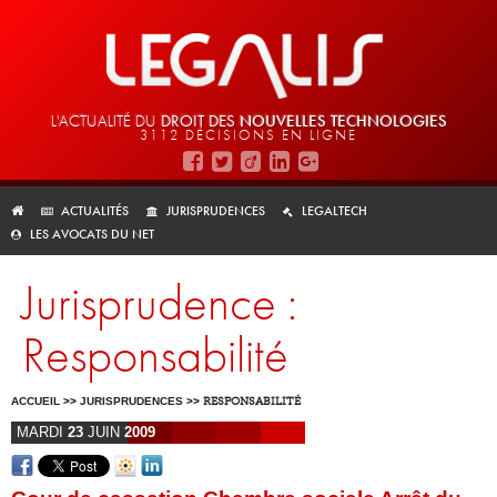
L'ACTUALITÉ DU
DROIT DES
NOUVELLES TECHNOLOGIES
3112 DÉCISIONS EN LIGNE
ACTUALITÉS
JURISPRUDENCES
LEGALTECH
LES AVOCATS DU NET
Jurisprudence :
Responsabilité
ACCUEIL
>>
JURISPRUDENCES
>>
RESPONSABILITÉ
MARDI
23
JUIN
2009