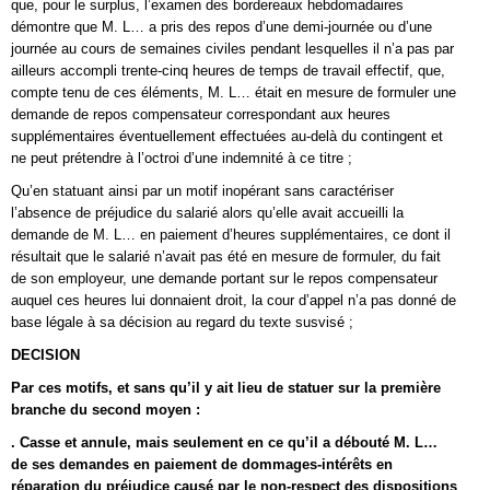
que, pour le surplus, l’examen des bordereaux hebdomadaires
démontre que M. L… a pris des repos d’une demi-journée ou d’une
journée au cours de semaines civiles pendant lesquelles il n’a pas par
ailleurs accompli trente-cinq heures de temps de travail effectif, que,
compte tenu de ces éléments, M. L… était en mesure de formuler une
demande de repos compensateur correspondant aux heures
supplémentaires éventuellement effectuées au-delà du contingent et
ne peut prétendre à l’octroi d’une indemnité à ce titre ;
Qu’en statuant ainsi par un motif inopérant sans caractériser
l’absence de préjudice du salarié alors qu’elle avait accueilli la
demande de M. L… en paiement d’heures supplémentaires, ce dont il
résultait que le salarié n’avait pas été en mesure de formuler, du fait
de son employeur, une demande portant sur le repos compensateur
auquel ces heures lui donnaient droit, la cour d’appel n’a pas donné de
base légale à sa décision au regard du texte susvisé ;
DECISION
Par ces motifs, et sans qu’il y ait lieu de statuer sur la première
branche du second moyen :
. Casse et annule, mais seulement en ce qu’il a débouté M. L…
de ses demandes en paiement de dommages-intérêts en
réparation du préjudice causé par le non-respect des dispositions