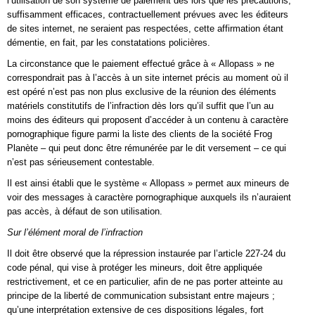
l’utilisation de son système de paiement dès lors que les précautions,
suffisamment efficaces, contractuellement prévues avec les éditeurs
de sites internet, ne seraient pas respectées, cette affirmation étant
démentie, en fait, par les constatations policières.
La circonstance que le paiement effectué grâce à « Allopass » ne
correspondrait pas à l’accès à un site internet précis au moment où il
est opéré n’est pas non plus exclusive de la réunion des éléments
matériels constitutifs de l’infraction dès lors qu’il suffit que l’un au
moins des éditeurs qui proposent d’accéder à un contenu à caractère
pornographique figure parmi la liste des clients de la société Frog
Planète – qui peut donc être rémunérée par le dit versement – ce qui
n’est pas sérieusement contestable.
Il est ainsi établi que le système « Allopass » permet aux mineurs de
voir des messages à caractère pornographique auxquels ils n’auraient
pas accès, à défaut de son utilisation.
Sur l’élément moral de l’infraction
Il doit être observé que la répression instaurée par l’article 227-24 du
code pénal, qui vise à protéger les mineurs, doit être appliquée
restrictivement, et ce en particulier, afin de ne pas porter atteinte au
principe de la liberté de communication subsistant entre majeurs ;
qu’une interprétation extensive de ces dispositions légales, fort