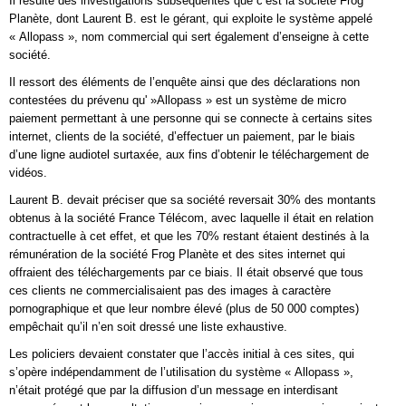
Il résulte des investigations subséquentes que c’est la société Frog
Planète, dont Laurent B. est le gérant, qui exploite le système appelé
« Allopass », nom commercial qui sert également d’enseigne à cette
société.
Il ressort des éléments de l’enquête ainsi que des déclarations non
contestées du prévenu qu' »Allopass » est un système de micro
paiement permettant à une personne qui se connecte à certains sites
internet, clients de la société, d’effectuer un paiement, par le biais
d’une ligne audiotel surtaxée, aux fins d’obtenir le téléchargement de
vidéos.
Laurent B. devait préciser que sa société reversait 30% des montants
obtenus à la société France Télécom, avec laquelle il était en relation
contractuelle à cet effet, et que les 70% restant étaient destinés à la
rémunération de la société Frog Planète et des sites internet qui
offraient des téléchargements par ce biais. Il était observé que tous
ces clients ne commercialisaient pas des images à caractère
pornographique et que leur nombre élevé (plus de 50 000 comptes)
empêchait qu’il n’en soit dressé une liste exhaustive.
Les policiers devaient constater que l’accès initial à ces sites, qui
s’opère indépendamment de l’utilisation du système « Allopass »,
n’était protégé que par la diffusion d’un message en interdisant