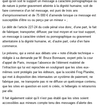
quel qu’en soit le support un message à caractère pornographique ou
de nature à porter gravement atteinte à la dignité humaine, soit de
faire commerce d’un tel message, est puni de trois ans
d’emprisonnement et de 75 000 € d’amende lorsque ce message est
susceptible d’être vu ou perçu par un mineur » ;
Le délit de l’article 227-24 du code pénal vise donc, d’une part, le fait
de fabriquer, transporter, diffuser, par tout moyen et sur tout support,
un message à caractère violent ou pornographique ou gravement
attentatoire à la dignité humaine, et, d’autre part, celui d’en faire
commerce.
Le prévenu, qui a versé aux débats une « note d’étude technique »
rédigée à sa demande par M. Bruce Bonnaure, expert près la cour
d’appel de Paris, invoque l’absence de l’élément matériel de
l’infraction qui lui est reprochée en soulignant que les sites eux-
mêmes sont protégés par les éditeurs, que la société Frog Planète,
qui met à disposition des internautes un système de paiement, ne
fabrique pas, ne transporte pas ni ne diffuse un quelconque contenu,
que les sites en question en sont ni créés, ni hébergés ni retransmis
par elle.
Il fait également valoir qu’il n’est pas établi que les sites soient
accessibles aux mineurs compte tenu des messages d’alerte des