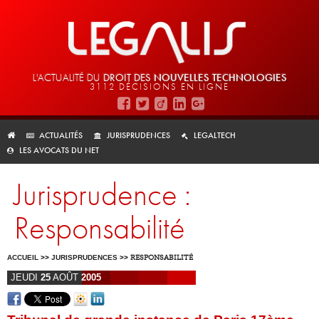
L'ACTUALITÉ DU
DROIT DES
NOUVELLES TECHNOLOGIES
3112 DÉCISIONS EN LIGNE
ACTUALITÉS
JURISPRUDENCES
LEGALTECH
LES AVOCATS DU NET
Jurisprudence :
Responsabilité
ACCUEIL
>>
JURISPRUDENCES
>>
RESPONSABILITÉ
JEUDI
25
AOÛT
2005