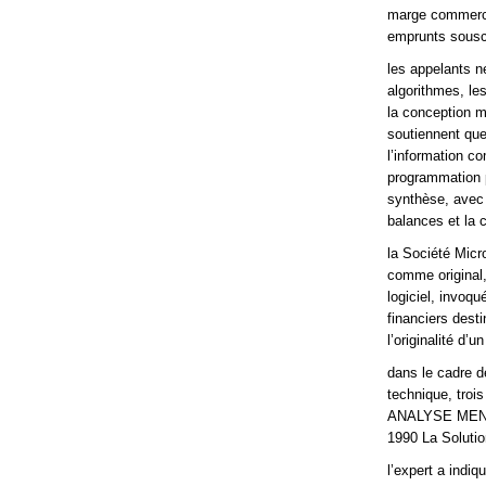
marge commercia
emprunts souscr
les appelants ne
algorithmes, le
la conception mê
soutiennent que
l’information c
programmation p
synthèse, avec 
balances et la 
la Société Micr
comme original, 
logiciel, invoq
financiers dest
l’originalité d’u
dans le cadre d
technique, troi
ANALYSE MENSUE
1990 La Soluti
l’expert a indi