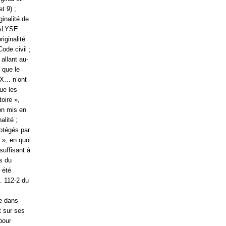
t 9) ;
ginalité de
NALYSE
iginalité
Code civil ;
 allant au-
 que le
 X… n’ont
que les
oire »,
ion mis en
alité ;
otégés par
 », en quoi
suffisant à
es du
 été
L. 112-2 du
ue dans
t sur ses
pour