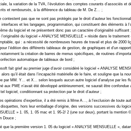
le, la variation de la TVA, l’évolution des comptes courants d’associés et 
its et remboursés, à la différence du tableau de M. De Z… ;
 contestent pas que ne sont pas protégés par le droit d’auteur les fonctionnal
s interfaces et les langages, programmation, qui constituent des éléments à l’
me du logiciel et ne présentent donc pas un caractère d’originalité suffisant ;
 l’originalité du logiciel « ANALYSE MENSUELLE » réside dans le traitement
omptable, qui : a nécessité de nombreuses heures de travail et plus de 2000 l
our l’édition des différents tableaux de gestion, de graphiques et d’un rappor
notamment la création de barres de menus spécifiques, de routines d’importa
confection automatique de tableaux de bord ;
osoft fait grief au premier juge d’avoir considéré le logiciel « ANALYSE ME
alors qu’il était dans l’incapacité matérielle de le faire, et souligne que la no
uée par MM. Y… et X… selon lesquels aucun autre logiciel d’analyse par les fl
iné aux PME n’avait été développé antérieurement, ne saurait être confondue
n tel logiciel, conditionnant sa protection par le droit d’auteur ;
es opérations d’expertise, il a été remis à Mme A…, à l’exclusion de toute au
s disquettes, hors leur emballage d’origine, des versions successives du logici
LLE » 1. 05, 1. 05 mac et 1. 95-2/ 2 (une sur deux), portant la mention ©
on Douce ;
qué que la première version 1. 05 du logiciel « ANALYSE MENSUELLE », datan