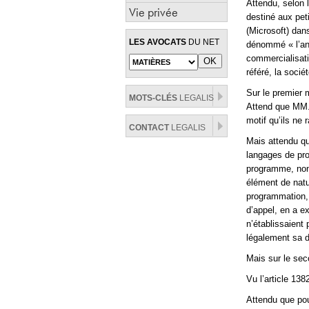
Attendu, selon 
Vie privée
destiné aux pet
(Microsoft) dans
LES AVOCATS
DU NET
dénommé « l’ana
commercialisati
référé, la socié
Sur le premier 
MOTS-CLÉS
LEGALIS
Attend que MM. 
motif qu’ils ne 
CONTACT
LEGALIS
Mais attendu que
langages de pro
programme, non 
élément de natur
programmation, 
d’appel, en a 
n’établissaient p
légalement sa d
Mais sur le se
Vu l’article 138
Attendu que pou