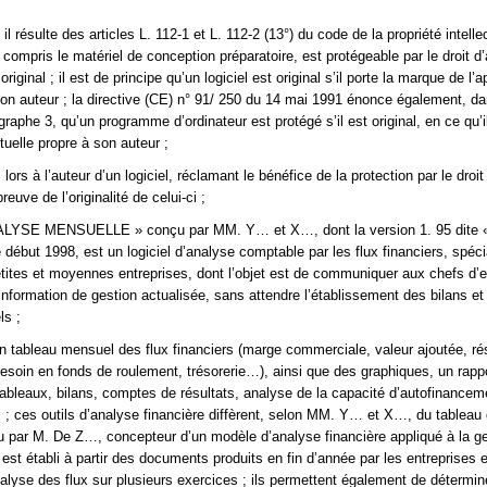
il résulte des articles L. 112-1 et L. 112-2 (13°) du code de la propriété intelle
y compris le matériel de conception préparatoire, est protégeable par le droit d
original ; il est de principe qu’un logiciel est original s’il porte la marque de l’a
 son auteur ; la directive (CE) n° 91/ 250 du 14 mai 1991 énonce également, d
agraphe 3, qu’un programme d’ordinateur est protégé s’il est original, en ce qu’il
ctuelle propre à son auteur ;
s lors à l’auteur d’un logiciel, réclamant le bénéfice de la protection par le droit
reuve de l’originalité de celui-ci ;
ANALYSE MENSUELLE » conçu par MM. Y… et X…, dont la version 1. 95 dite 
e début 1998, est un logiciel d’analyse comptable par les flux financiers, spéc
tites et moyennes entreprises, dont l’objet est de communiquer aux chefs d’e
nformation de gestion actualisée, sans attendre l’établissement des bilans e
ls ;
 un tableau mensuel des flux financiers (marge commerciale, valeur ajoutée, rés
 besoin en fonds de roulement, trésorerie…), ainsi que des graphiques, un rapp
tableaux, bilans, comptes de résultats, analyse de la capacité d’autofinancem
rs ; ces outils d’analyse financière diffèrent, selon MM. Y… et X…, du tableau 
u par M. De Z…, concepteur d’un modèle d’analyse financière appliqué à la g
 est établi à partir des documents produits en fin d’année par les entreprises e
nalyse des flux sur plusieurs exercices ; ils permettent également de détermin