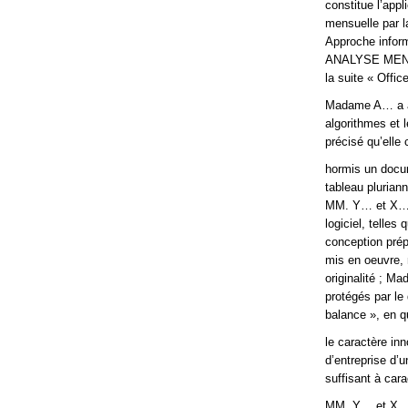
constitue l’app
mensuelle par l
Approche informa
ANALYSE MENSUEL
la suite « Offic
Madame A… a ain
algorithmes et 
précisé qu’elle 
hormis un docu
tableau pluriann
MM. Y… et X… n’
logiciel, telle
conception prép
mis en oeuvre, 
originalité ; 
protégés par le 
balance », en qu
le caractère i
d’entreprise d’
suffisant à cara
MM. Y… et X… so