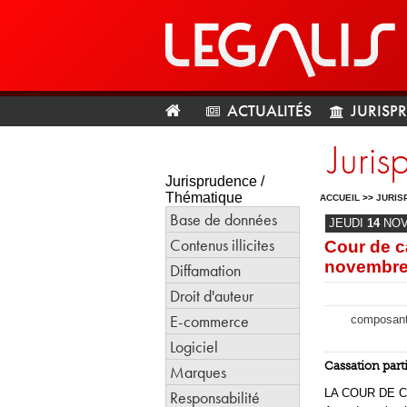
ACTUALITÉS
JURISP
Juris
Jurisprudence /
Thématique
ACCUEIL
>>
JURIS
Base de données
JEUDI
14
NO
Contenus illicites
Cour de c
novembre
Diffamation
Droit d'auteur
E-commerce
composante 
Logiciel
Cassation parti
Marques
LA COUR DE CA
Responsabilité