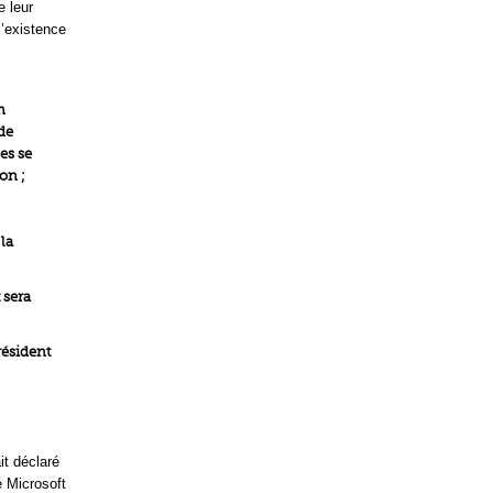
e leur
l’existence
n
 de
les se
yon ;
 la
 sera
résident
it déclaré
é Microsoft