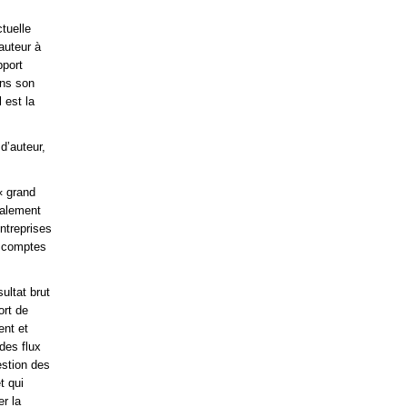
ctuelle
’auteur à
pport
ans son
 est la
 d’auteur,
« grand
ialement
ntreprises
t comptes
ultat brut
ort de
ent et
des flux
estion des
t qui
er la