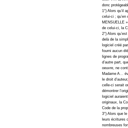
donc protégeabl
1°) Alors qu’il a
celui-ci ; qu’
MENSUELLE », aux
de celui-ci, la 
2°) Alors qu’est
delà de la simp
logiciel créé p
fourni aucun élé
lignes de progr
d’autre part, q
oeuvre, ne cont
Madame A… évoq
le droit d’auteu
celle-ci serait 
démontrer l’orig
logiciel auraien
originaux, la Co
Code de la propr
3°) Alors que le
leurs écritures 
nombreuses fonc