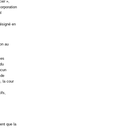
ier »,
orporation
l
désigné en
çon au
les
 du
ucun
 de
, la cour
ifs,
ent que la