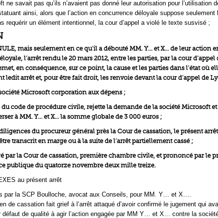
t ne savait pas qu’ils n’avaient pas donné leur autorisation pour l’utilisation d
n statuant ainsi, alors que l’action en concurrence déloyale suppose seulement 
s requérir un élément intentionnel, la cour d’appel a violé le texte susvisé ;
N
E, mais seulement en ce qu’il a débouté MM. Y… et X… de leur action e
oyale, l’arrêt rendu le 20 mars 2012, entre les parties, par la cour d’appel
emet, en conséquence, sur ce point, la cause et les parties dans l’état où el
 ledit arrêt et, pour être fait droit, les renvoie devant la cour d’appel de L
ciété Microsoft corporation aux dépens ;
0 du code de procédure civile, rejette la demande de la société Microsoft et
ser à MM. Y… et X… la somme globale de 3 000 euros ;
 diligences du procureur général près la Cour de cassation, le présent arrêt
tre transcrit en marge ou à la suite de l’arrêt partiellement cassé ;
ugé par la Cour de cassation, première chambre civile, et prononcé par le p
e publique du quatorze novembre deux mille treize.
ES au présent arrêt
s par la SCP Boulloche, avocat aux Conseils, pour MM. Y… et X….
 de cassation fait grief à l’arrêt attaqué d’avoir confirmé le jugement qui ava
r défaut de qualité à agir l’action engagée par MM Y… et X… contre la sociét