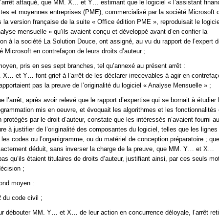
l’arrêt attaqué, que MM. X… et Y… estimant que le logiciel « l’assistant financ
ites et moyennes entreprises (PME), commercialisé par la société Microsoft c
 la version française de la suite « Office édition PME », reproduisait le logicie
lyse mensuelle » qu’ils avaient conçu et développé avant d’en confier la
on à la société La Solution Douce, ont assigné, au vu du rapport de l’expert 
té Microsoft en contrefaçon de leurs droits d’auteur ;
moyen, pris en ses sept branches, tel qu’annexé au présent arrêt :
X… et Y… font grief à l’arrêt de les déclarer irrecevables à agir en contrefa
rapportaient pas la preuve de l’originalité du logiciel « Analyse Mensuelle » ;
 l’arrêt, après avoir relevé que le rapport d’expertise qui se bornait à étudier 
grammation mis en oeuvre, et évoquait les algorithmes et les fonctionnalités
protégés par le droit d’auteur, constate que les intéressés n’avaient fourni a
e à justifier de l’originalité des composantes du logiciel, telles que les lignes
les codes ou l’organigramme, ou du matériel de conception préparatoire ; que
exactement déduit, sans inverser la charge de la preuve, que MM. Y… et X…
as qu’ils étaient titulaires de droits d’auteur, justifiant ainsi, par ces seuls mot
écision ;
cond moyen :
2 du code civil ;
r débouter MM. Y… et X… de leur action en concurrence déloyale, l’arrêt reti