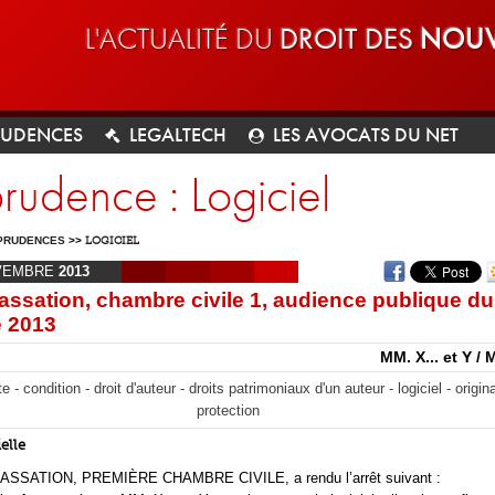
L'ACTUALITÉ DU
DROIT DES
NOUV
RUDENCES
LEGALTECH
LES AVOCATS DU NET
prudence : Logiciel
PRUDENCES
>>
LOGICIEL
VEMBRE
2013
assation, chambre civile 1, audience publique du
 2013
MM. X... et Y / 
- condition - droit d'auteur - droits patrimoniaux d'un auteur - logiciel - origina
protection
elle
SSATION, PREMIÈRE CHAMBRE CIVILE, a rendu l’arrêt suivant :