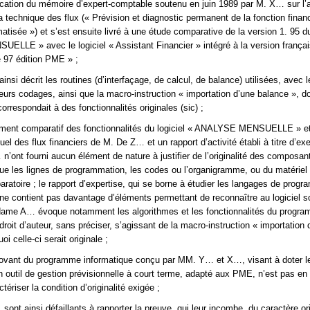
lication du mémoire d’expert-comptable soutenu en juin 1989 par M. X… sur l’
a technique des flux (« Prévision et diagnostic permanent de la fonction finan
tisée ») et s’est ensuite livré à une étude comparative de la version 1. 95 du
LE » avec le logiciel « Assistant Financier » intégré à la version françai
e 97 édition PME » ;
si décrit les routines (d’interfaçage, de calcul, de balance) utilisées, avec l
leurs codages, ainsi que la macro-instruction « importation d’une balance », do
correspondait à des fonctionnalités originales (sic) ;
ment comparatif des fonctionnalités du logiciel « ANALYSE MENSUELLE » e
uel des flux financiers de M. De Z… et un rapport d’activité établi à titre d’ex
ont fourni aucun élément de nature à justifier de l’originalité des composan
s que les lignes de programmation, les codes ou l’organigramme, ou du matériel
aratoire ; le rapport d’expertise, qui se borne à étudier les langages de prog
ne contient pas davantage d’éléments permettant de reconnaître au logiciel s
Madame A… évoque notamment les algorithmes et les fonctionnalités du progr
droit d’auteur, sans préciser, s’agissant de la macro-instruction « importation 
oi celle-ci serait originale ;
nnovant du programme informatique conçu par MM. Y… et X…, visant à doter l
un outil de gestion prévisionnelle à court terme, adapté aux PME, n’est pas en 
ctériser la condition d’originalité exigée ;
nt ainsi défaillants à rapporter la preuve, qui leur incombe, du caractère ori