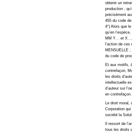
obtenir un retra
production ; qu’
précisément aux
455 du code de 
4°) Alors que le
qu’en l’espèce, 
MM Y… et X…, apr
l’action de ces 
MENSUELLE ; qu’
du code de proc
Et aux motifs, 
contrefaçon, M
les droits d’aut
intellectuelle e
d’auteur sur l’o
en contrefaçon.
Le droit moral, 
Corporation qui 
société la Solu
Il ressort de l’
tous les droits d