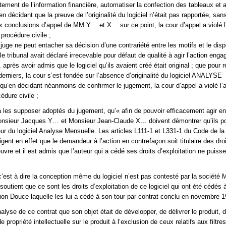
itement de l’information financière, automatiser la confection des tableaux et a
en décidant que la preuve de l’originalité du logiciel n’était pas rapportée, sa
 conclusions d’appel de MM Y… et X… sur ce point, la cour d’appel a violé l’
procédure civile ;
 juge ne peut entacher sa décision d’une contrariété entre les motifs et le dispo
le tribunal avait déclaré irrecevable pour défaut de qualité à agir l’action enga
ès avoir admis que le logiciel qu’ils avaient créé était original ; que pour r
derniers, la cour s’est fondée sur l’absence d’originalité du logiciel ANALYSE
en décidant néanmoins de confirmer le jugement, la cour d’appel a violé l’a
édure civile ;
à les supposer adoptés du jugement, qu’« afin de pouvoir efficacement agir en
onsieur Jacques Y… et Monsieur Jean-Claude X… doivent démontrer qu’ils p
eur du logiciel Analyse Mensuelle. Les articles L111-1 et L331-1 du Code de la 
xigent en effet que le demandeur à l’action en contrefaçon soit titulaire des dro
euvre et il est admis que l’auteur qui a cédé ses droits d’exploitation ne puisse
c’est à dire la conception même du logiciel n’est pas contesté par la société 
soutient que ce sont les droits d’exploitation de ce logiciel qui ont été cédés à
tion Douce laquelle les lui a cédé à son tour par contrat conclu en novembre 1
analyse de ce contrat que son objet était de développer, de délivrer le produit, 
e propriété intellectuelle sur le produit à l’exclusion de ceux relatifs aux filtres