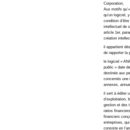
Corporation,
Aux motifs qu’« 
qu’un logiciel, 
condition d’être 
intellectuel de
article 1er, par
création intelle
il appartient dè
de rapporter la p
le logiciel « 
public » date d
destinée aux pe
concernés une i
annexes, annue
il sert à éditer
d’exploitation,
gestion et des 
ratios financie
financiers conç
entreprises, qui
consiste en l’a