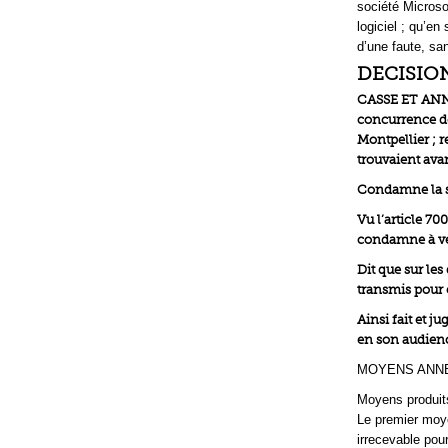
société Microsof
logiciel ; qu’e
d’une faute, san
DECISIO
CASSE ET ANNUL
concurrence dél
Montpellier ; r
trouvaient avant
Condamne la so
Vu l’article 70
condamne à ver
Dit que sur les
transmis pour ê
Ainsi fait et j
en son audienc
MOYENS ANNEX
Moyens produit
Le premier moyen
irrecevable pou