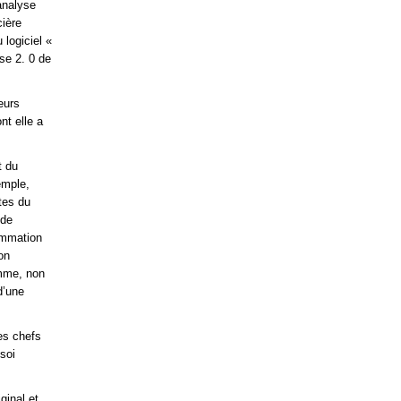
analyse
cière
 logiciel «
se 2. 0 de
eurs
nt elle a
t du
emple,
tes du
 de
rammation
on
amme, non
d’une
es chefs
soi
ginal et