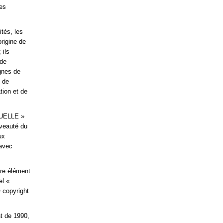
des
ités, les
origine de
 ils
 de
ignes de
t de
tion et de
NSUELLE »
uveauté du
ux
 avec
tre élément
el «
 copyright
t de 1990,