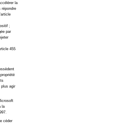
ccélérer la
ns répondre
article
sitif ;
gée par
ejeter
rticle 455
ossèdent
propriété
its
 plus agir
Microsoft
 la
997.
de céder