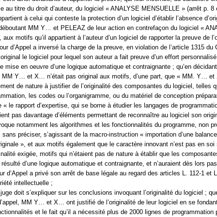
e au titre du droit d’auteur, du logiciel « ANALYSE MENSUELLE » (arrêt p. 8 e
ppartient à celui qui conteste la protection d’un logiciel d’établir l’absence d’ori
en déboutant MM Y… et PELEAZ de leur action en contrefaçon du logiciel « A
 motifs qu’il appartient à l’auteur d’un logiciel de rapporter la preuve de l’or
Cour d’Appel a inversé la charge de la preuve, en violation de l’article 1315 du 
 original le logiciel pour lequel son auteur a fait preuve d’un effort personnalisé
le mise en oeuvre d’une logique automatique et contraignante ; qu’en décidant
ar MM Y… et X… n’était pas original aux motifs, d’une part, que « MM. Y… et
ment de nature à justifier de l’originalité des composantes du logiciel, telles 
ammation, les codes ou l’organigramme, ou du matériel de conception préparat
ue « le rapport d’expertise, qui se borne à étudier les langages de programmat
ient pas davantage d’éléments permettant de reconnaître au logiciel son origin
ue notamment les algorithmes et les fonctionnalités du programme, non pr
r, sans préciser, s’agissant de la macro-instruction « importation d’une balance
originale », et aux motifs également que le caractère innovant n’est pas en soi 
inalité exigée, motifs qui n’étaient pas de nature à établir que les composant
t résulté d’une logique automatique et contraignante, et n’auraient dès lors pas
ur d’Appel a privé son arrêt de base légale au regard des articles L. 112-1 et 
iété intellectuelle ;
 juge doit s’expliquer sur les conclusions invoquant l’originalité du logiciel ; q
d’appel, MM Y… et X… ont justifié de l’originalité de leur logiciel en se fondan
tionnalités et le fait qu’il a nécessité plus de 2000 lignes de programmation 