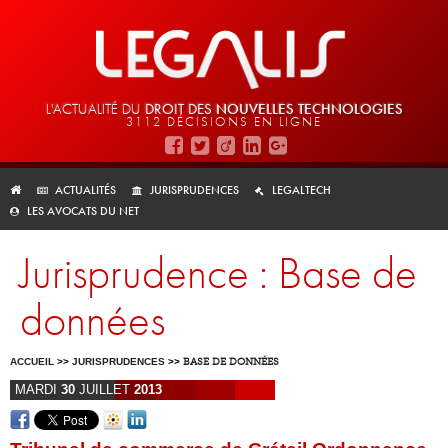
L'ACTUALITÉ DU
DROIT DES
NOUVELLES TECHNOLOGIES
3112 DÉCISIONS EN LIGNE
ACTUALITÉS
JURISPRUDENCES
LEGALTECH
LES AVOCATS DU NET
Jurisprudence : Base de
données
ACCUEIL
>>
JURISPRUDENCES
>>
BASE DE DONNÉES
MARDI
30
JUILLET
2013