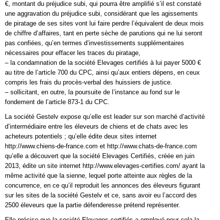
€, montant du préjudice subi, qui pourra être amplifié s’il est constaté
une aggravation du préjudice subi, considérant que les agissements
de piratage de ses sites vont lui faire perdre l’équivalent de deux mois
de chiffre d’affaires, tant en perte sèche de parutions qui ne lui seront
pas confiées, qu’en termes d’investissements supplémentaires
nécessaires pour effacer les traces du piratage,
– la condamnation de la société Elevages certifiés à lui payer 5000 €
au titre de l’article 700 du CPC, ainsi qu’aux entiers dépens, en ceux
compris les frais du procès-verbal des huissiers de justice.
– sollicitant, en outre, la poursuite de l’instance au fond sur le
fondement de l’article 873-1 du CPC.
La société Gestelv expose qu’elle est leader sur son marché d’activité
d’intermédiaire entre les éleveurs de chiens et de chats avec les
acheteurs potentiels ; qu’elle édite deux sites internet
http://www.chiens-de-france.com et http://www.chats-de-france.com
qu’elle a découvert que la société Elevages Certifiés, créée en juin
2013, édite un site internet http://www.elevages-certifies.com/ ayant la
même activité que la sienne, lequel porte atteinte aux règles de la
concurrence, en ce qu’il reproduit les annonces des éleveurs figurant
sur les sites de la société Gestelv et ce, sans avoir eu l’accord des
2500 éleveurs que la partie défenderesse prétend représenter.
Elle précise que la société Elevages certifiés a employé pour cela la