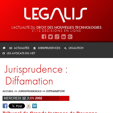
L'ACTUALITÉ DU
DROIT DES
NOUVELLES TECHNOLOGIES
3112 DÉCISIONS EN LIGNE
ACTUALITÉS
JURISPRUDENCES
LEGALTECH
LES AVOCATS DU NET
Jurisprudence :
Diffamation
ACCUEIL
>>
JURISPRUDENCES
>>
DIFFAMATION
MERCREDI
12
JUIN
2002