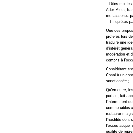
– Dites-moi les
Ader. Alors, fr
me laisseriez p
– T’inquiètes p
Que ces propos 
proférés lors d
traduire une id
d’intérêt généra
modération et d
compris à l’occ
Considérant enco
Cosal à un cont
sanctionnée ;
Qu’en outre, le
parties, fait ap
l‘intermittent d
comme cibles »,
restaurer malgré
l’hostilité dont
l’excès auquel 
qualité de repré