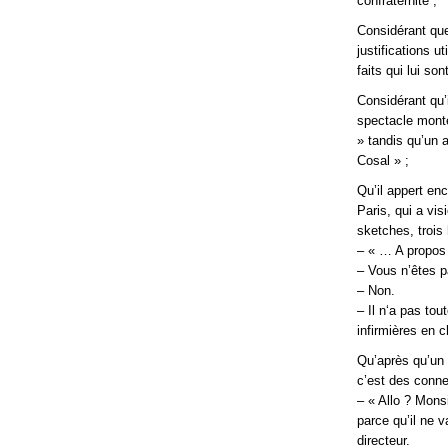
confraternité ;
Considérant que,
justifications 
faits qui lui s
Considérant qu’i
spectacle monté
» tandis qu’un a
Cosal » ;
Qu’il appert en
Paris, qui a vi
sketches, trois
– « … A propos 
– Vous n’êtes p
– Non.
– Il n‘a pas tou
infirmières en c
Qu’après qu’un 
c’est des conne
– « Allo ? Monsi
parce qu’il ne 
directeur.