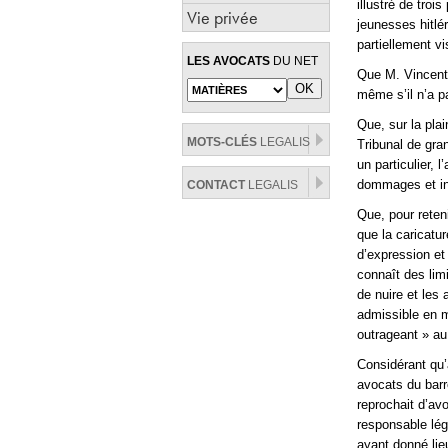
illustré de tro
Vie privée
jeunesses hitlé
partiellement vi
LES AVOCATS
DU NET
Que M. Vincent D
même s’il n’a p
Que, sur la plai
MOTS-CLÉS
LEGALIS
Tribunal de gra
un particulier,
dommages et int
CONTACT
LEGALIS
Que, pour reten
que la caricatur
d’expression et
connaît des limi
de nuire et les 
admissible en m
outrageant » au
Considérant qu’
avocats du barr
reprochait d’avo
responsable lég
ayant donné lie