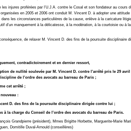
 les injures proférées par l’U.J.A. contre le Cosal et son fondateur au cours 
 organisées en 2005 et 2006 ont conduit M. Vincent D. à adopter une attitud
 dans les circonstances particulières de la cause, enlève à la caricature litigi
utif d’un manquement à la délicatesse, à la modération, à la courtoisie ou à la
conséquence, de relaxer M. Vincent D. des fins de la poursuite disciplinaire di
quement, contradictoirement et en dernier ressort,
eption de nullité soulevée par M. Vincent D. contre l’arrêté pris le 29 avri
discipline de l’ordre des avocats au barreau de Paris ;
rme cet arrêté ;
à nouveau :
cent D. des fins de la poursuite disciplinaire dirigée contre lui ;
ns à la charge du Conseil de l’ordre des avocats du barreau de Paris.
ançois Grandpierre (président), Mmes Brigitte Horbette, Marguerite-Marie Mar
en, Domitille Duval-Arnould (conseillères)