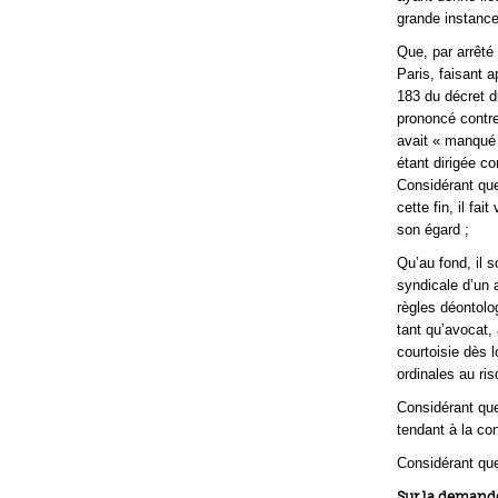
grande instance
Que, par arrêté
Paris, faisant a
183 du décret d
prononcé contre
avait « manqué à
étant dirigée c
Considérant que 
cette fin, il fa
son égard ;
Qu’au fond, il s
syndicale d’un 
règles déontolog
tant qu’avocat,
courtoisie dès l
ordinales au ris
Considérant que
tendant à la con
Considérant que
Sur la demande