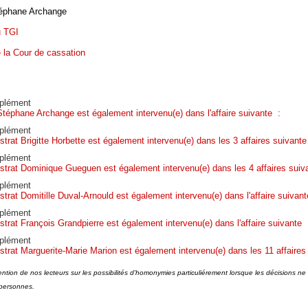
éphane Archange
u TGI
e la Cour de cassation
plément
Stéphane Archange est également intervenu(e) dans l'affaire suivante :
plément
trat Brigitte Horbette est également intervenu(e) dans les 3 affaires suivante
plément
strat Dominique Gueguen est également intervenu(e) dans les 4 affaires suiv
plément
trat Domitille Duval-Arnould est également intervenu(e) dans l'affaire suivant
plément
strat François Grandpierre est également intervenu(e) dans l'affaire suivante 
plément
strat Marguerite-Marie Marion est également intervenu(e) dans les 11 affaires
tention de nos lecteurs sur les possibilités d'homonymies particuliérement lorsque les décisions n
personnes.