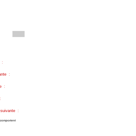
 :
ante :
e :
:
 suivante :
e comportent