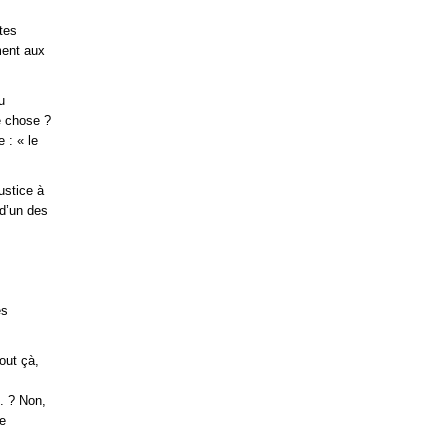
utes
ment aux
u
e chose ?
 : « le
ustice à
 d’un des
es
out çà,
D. ? Non,
le