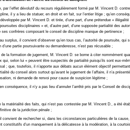
 par l’effet dévolutif du recours régulièrement formé par M. Vincent D. contre 
line, il y a lieu de statuer, en droit et en fait, sur l’entier litige ; qu’en consé
développée par M. Vincent D. et tirée, d’une part, d’une prétendue « illégalité
ursuites disciplinaires » et, d’autre part, d’une supposée partialité des autor
e ses confrères composant le conseil de discipline manque de pertinence ;
u surplus, il convient d’observer qu’en tous cas, l’autorité de poursuite, qui 
on d’une partie poursuivante ou demanderesse, n’est pas récusable ;
 de la formation de jugement, M. Vincent D. se borne à citer nommément qua
 qui, selon lui « peuvent être suspectés de partialité puisqu’ils sont eux-mêm
osal ; que, toutefois, il n’apporte aux débats aucun élément objectif permettan
tialité du conseil alors surtout qu’avant le jugement de l’affaire, il n’a présent
usation, ni demande de renvoi pour cause de suspicion légitime ;
n conséquence, il n’y a pas lieu d’annuler l’arrêté pris par le Conseil de discip
la matérialité des faits, qui n’est pas contestée par M. Vincent D., a été étab
initive de la juridiction pénale ;
il convient de rechercher si, dans les circonstances particulières de la cause, 
ont constitutifs d’un manquement à la délicatesse à la modération, à la courtois