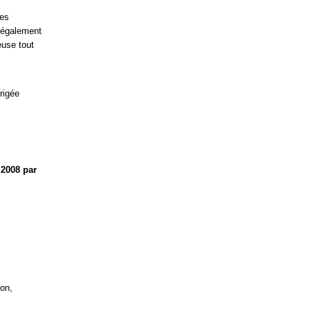
des
e également
euse tout
rigée
l 2008 par
ion,