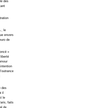
ilé des
tant
tration
., le
que envers
euro de
noncé «
liberté
humour
intention
l‘outrance
t
e des
 il
t le
ris, faits
al de