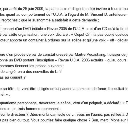
 par arrêt du 25 juin 2009, la partie la plus diligente a été invitée à fournir to
utiles quant au comportement de l’U.J.A. à l’égard de M. Vincent D. antérieure
ont reprochés ; que le susnommé a satisfait à cette demande ;
l ressort d’un DVD intitulé « Revue 2005 de l’U.J.A. » et d’un CD qu’à la fin d
 par cette organisation, une voix déclare : « Oups! On n’a pas oublié quelqu
cteur apporte un container à ordures sur la scène et qu’une voix « off» déclare
core d’un procès-verbal de constat dressé par Maître Pécastaing, huissier de j
sionné un DVD portant l’inscription « Revue U.J.A. 2006 extraits » qu’au cours
 hommes tiennent les propos suivants :
de cinglé, on a des nouvelles de L. ?
as au courant ?
te sa tête. Ils vont être obligés de lui passer la camisole de force. Il insultait l
hef » ;
quatrième personnage, traversant la scène, vêtu d’un peignoir, a déclaré : « T
ries », les trois hommes reprennent :
eur le directeur ? Dites-moi la camisole de L., vous ne l’auriez pas refilée à 
va pas bien du tout. Vous pourriez faire quelque chose ? Bon, merci Monsieur 