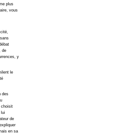
ême plus
aire, vous
cité,
 sans
 débat
, de
urrences, y
ilent le
té
n des
ou
 choisit
lui
ateur de
expliquer
 mais en sa