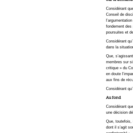
Considérant que,
Conseil de discip
l’argumentation 
fondement des po
poursuites et d
Considérant qu’a
dans la situati
Que, s’agissant
membres sur six
critique » du C
en doute l’impar
aux fins de réc
Considérant qu’e
Au fond
Considérant que 
une décision déf
Que, toutefois, 
dont il s’agit s