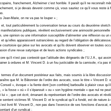
 copains, franchement, Alzheimer c‘est horrible. Il paraît qu’il ne reconnaît m
anchement, si je devais devenir comme çà, vous sauriez ce qu’il vous reste à f
as.
as Jean-Marie, on ne va pas te louper » ;
et, tout particulièrement la conversation tenue au cours du deuxième sketch 
e manifestations publiques, révèlent exclusivement une animosité personnelle
ée, une opinion ou une information susceptible d’alimenter une réflexion ou un
l et qu’elles apparaissent outrancières au regard de l’obligation de délicatesse
e courtoisie qui pèse sur les avocats et qu’ils doivent observer en toutes occ
asion d’une revue satyrique et de leurs actions syndicales ;
re qu’il n’est pas contesté que l’attitude des dirigeants de I’U.J.A., qui assim
ainer à ordures et M. Vincent D. à un fou justiciable de la camisole, n’a pas é
s termes d’un document postérieur aux faits, mais soumis à la libre discussio
paraître que M. le Bâtonnier de l’ordre des avocats, sous le titre « Vincent D. 
u Conseil », évoque « la fiente dont [son confrère] barbouille à plaisir ceux qu’il
 « la fosse » où « il s‘épanouit » ou « son hygiène mentale » que nul ne peut 
 lui » ; que cet écrit, émanant du représentant de l’ordre des avocats et révél
 se sentent victimes M. Vincent D. et le syndicat qu’il a fondé, est de nature à 
s’est livré M. Vincent D., non pas dans l’exercice de ses fonctions d’avocat,
sentant d’un syndicat ;