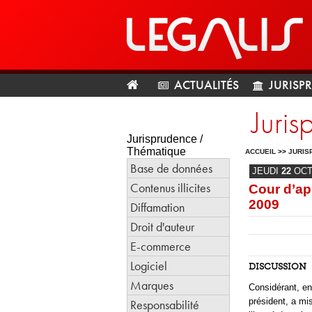
ACTUALITÉS
JURISP
Juris
Jurisprudence /
Thématique
ACCUEIL
>>
JURIS
Base de données
JEUDI
22
OC
Contenus illicites
Cour d’ap
2009
Diffamation
Droit d'auteur
E-commerce
Logiciel
DISCUSSION
Marques
Considérant, en 
président, a mis
Responsabilité