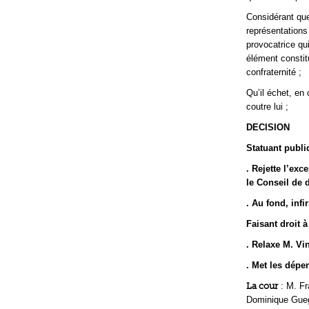
Considérant que
représentations
provocatrice qui
élément constit
confraternité ;
Qu’il échet, en 
coutre lui ;
DECISION
Statuant publi
. Rejette l’exc
le Conseil de 
. Au fond, infi
Faisant droit 
. Relaxe M. Vin
. Met les dépe
La cour
: M. Fr
Dominique Guegu