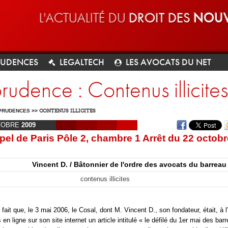
L'ACTUALITÉ DU
DROIT DES
NOUV
RUDENCES
LEGALTECH
LES AVOCATS DU NET
prudence : Contenus illicites
PRUDENCES
>>
CONTENUS ILLICITES
TOBRE
2009
pel de Paris Pôle 2, chambre 1 Arrêt du 22 octobr
Vincent D. / Bâtonnier de l'ordre des avocats du barreau
contenus illicites
fait que, le 3 mai 2006, le Cosal, dont M. Vincent D., son fondateur, était, à l
 en ligne sur son site internet un article intitulé « le défilé du 1er mai des bar