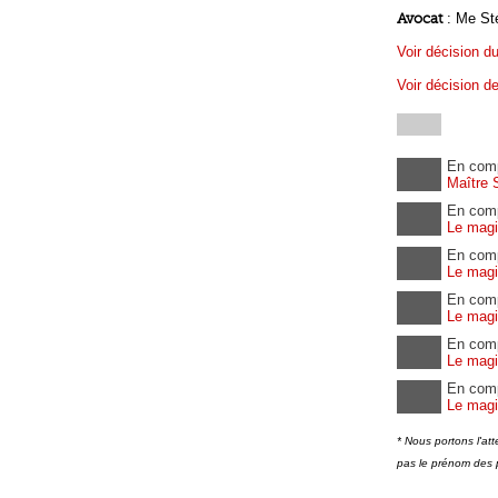
Avocat
: Me St
Voir décision d
Voir décision d
En com
Maître 
En com
Le magis
En com
Le magi
En com
Le magis
En com
Le magi
En com
Le magi
* Nous portons l'at
pas le prénom des 