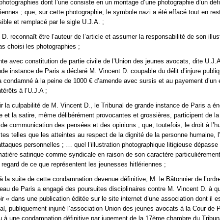
is photographies dont l’une consiste en un montage d’une photographie d’un déf
riennes ; que, sur cette photographie, le symbole nazi a été effacé tout en res
sible et remplacé par le sigle U.J.A. ;
. reconnaît être l’auteur de l’article et assumer la responsabilité de son illus
as choisi les photographies ;
nte avec constitution de partie civile de l’Union des jeunes avocats, dite U.J.A
nde instance de Paris a déclaré M. Vincent D. coupable du délit d’injure publi
 l’a condamné à la peine de 1000 € d’amende avec sursis et au payement d’un 
érêts à l’U.J.A ;
ir la culpabilité de M. Vincent D., le Tribunal de grande instance de Paris a é
e et la satire, même délibérément provocantes et grossières, participent de la 
 de communication des pensées et des opinions ; que, toutefois, le droit à l’
tes telles que les atteintes au respect de la dignité de la personne humaine, l’
attaques personnelles ; … quel l’illustration photographique litigieuse dépasse 
atière satirique comme syndicale en raison de son caractère particulièremen
 regard de ce que représentent les jeunesses hitlériennes ;
à la suite de cette condamnation devenue définitive, M. le Bâtonnier de l’ordr
eau de Paris a engagé des poursuites disciplinaires contre M. Vincent D. à qui
ir « dans une publication éditée sur le site internet d’une association dont il es
al, publiquement injurié l’association Union des jeunes avocats à la Cour de Pa
u à une condamnation définitive par jugement de la 17ème chambre du Tribun