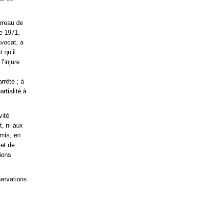
arreau de
re 1971,
avocat, a
 qu’il
l’injure
rrêté ; à
rtialité à
vité
t, ni aux
mmis, en
 et de
tions
servations