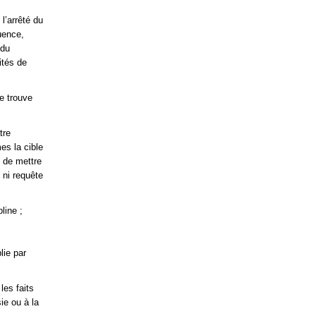
l’arrêté du
quence,
 du
ités de
se trouve
tre
es la cible
t de mettre
é ni requête
line ;
lie par
les faits
ie ou à la