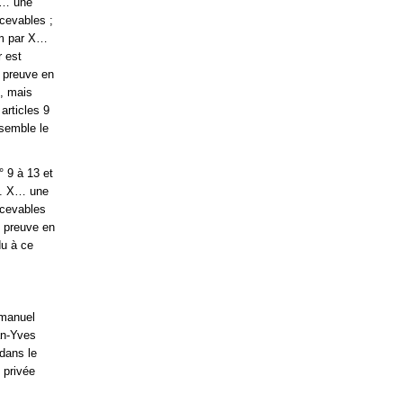
X… une
cevables ;
nom par X…
 est
e preuve en
é, mais
articles 9
nsemble le
° 9 à 13 et
M. X… une
ecevables
e preuve en
du à ce
mmanuel
an-Yves
dans le
 privée