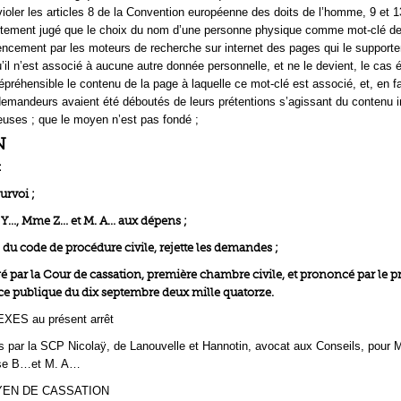
violer les articles 8 de la Convention européenne des doits de l’homme, 9 et 
actement jugé que le choix du nom d’une personne physique comme mot-clé de
férencement par les moteurs de recherche sur internet des pages qui le supporte
u’il n’est associé à aucune autre donnée personnelle, et ne le devient, le cas 
épréhensible le contenu de la page à laquelle ce mot-clé est associé, et, en fa
demandeurs avaient été déboutés de leurs prétentions s’agissant du contenu i
ieuses ; que le moyen n’est pas fondé ;
N
:
rvoi ;
…, Mme Z… et M. A… aux dépens ;
0 du code de procédure civile, rejette les demandes ;
ugé par la Cour de cassation, première chambre civile, et prononcé par le p
e publique du dix septembre deux mille quatorze.
ES au présent arrêt
 par la SCP Nicolaÿ, de Lanouvelle et Hannotin, avocat aux Conseils, pour
e B…et M. A…
EN DE CASSATION