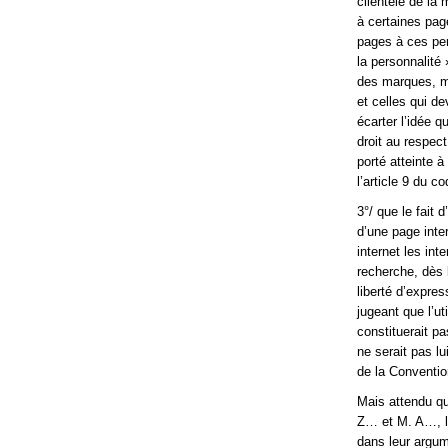
clientèle de la
à certaines pag
pages à ces per
la personnalité 
des marques, ma
et celles qui de
écarter l’idée 
droit au respec
porté atteinte à
l’article 9 du co
3°/ que le fait
d’une page inter
internet les int
recherche, dès 
liberté d’expres
jugeant que l’
constituerait pa
ne serait pas lu
de la Conventio
Mais attendu qu
Z… et M. A…, la
dans leur argum