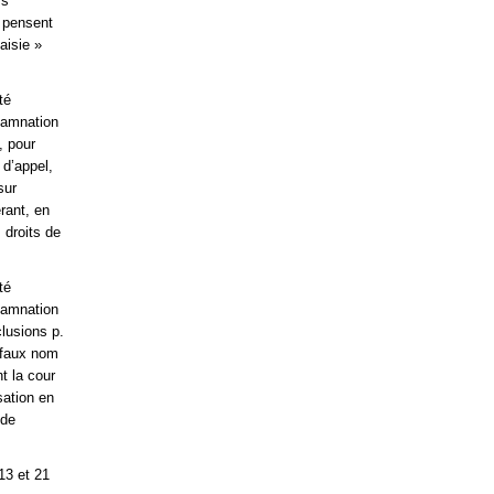
rs
i pensent
aisie »
té
damnation
, pour
 d’appel,
sur
érant, en
 droits de
té
damnation
lusions p.
n faux nom
t la cour
sation en
 de
13 et 21