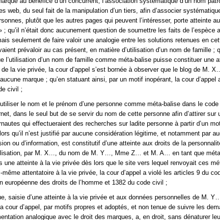
 marque au bénéfice d’un concurrent, l’association systématique d’un nom pat
es web, du seul fait de la manipulation d’un tiers, afin d’associer systématiq
sonnes, plutôt que les autres pages qui peuvent l’intéresser, porte atteinte au
» ; qu’il n’était donc aucunement question de soumettre les faits de l’espèce a
is seulement de faire valoir une analogie entre les solutions retenues en cet
vaient prévaloir au cas présent, en matière d’utilisation d’un nom de famille ; 
que l’utilisation d’un nom de famille comme méta-balise puisse constituer une a
t de la vie privée, la cour d’appel s’est bornée à observer que le blog de M. X
 aucune marque ; qu’en statuant ainsi, par un motif inopérant, la cour d’appel 
de civil ;
 d’utiliser le nom et le prénom d’une personne comme méta-balise dans le code
net, dans le seul but de se servir du nom de cette personne afin d’attirer sur 
ernautes qui effectueraient des recherches sur ladite personne à partir d’un mo
lors qu’il n’est justifié par aucune considération légitime, et notamment par a
sion ou d’information, est constitutif d’une atteinte aux droits de la personnalit
utilisation, par M. X…, du nom de M. Y…, Mme Z… et M. A… en tant que méta
s une atteinte à la vie privée dès lors que le site vers lequel renvoyait ces mé
i-même attentatoire à la vie privée, la cour d’appel a violé les articles 9 du cod
n européenne des droits de l’homme et 1382 du code civil ;
e, saisie d’une atteinte à la vie privée et aux données personnelles de M. 
 cour d’appel, par motifs propres et adoptés, et non tenue de suivre les de
entation analogique avec le droit des marques, a, en droit, sans dénaturer le