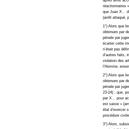
après avoir acc
réactionnaires 
que Juan X… dés
(arrêt attaqué, p
1°) Alors que l
obtenues par d
pénale par juge
écarter cette ir
n’était pas défi
d’autres faits, 
violation des a
l’Homme, ensemb
2°) Alors que l
obtenues par d
pénale par juge
23-24) ; que, po
par X… pour ac
est saisie » (ar
état d’exercer s
procédure civile
3°) Alors, subs