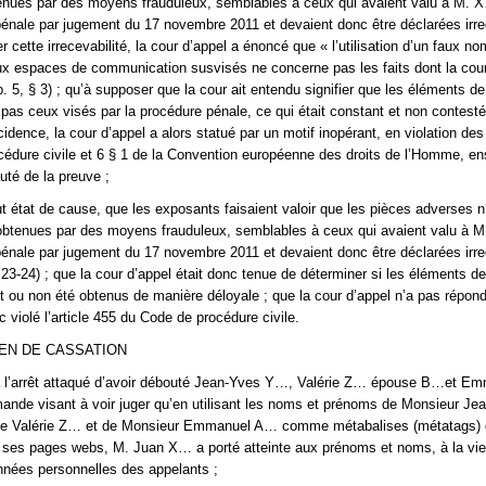
tenues par des moyens frauduleux, semblables à ceux qui avaient valu à M. 
nale par jugement du 17 novembre 2011 et devaient donc être déclarées irre
r cette irrecevabilité, la cour d’appel a énoncé que « l’utilisation d’un faux 
x espaces de communication susvisés ne concerne pas les faits dont la cour
 p. 5, § 3) ; qu’à supposer que la cour ait entendu signifier que les éléments d
 pas ceux visés par la procédure pénale, ce qui était constant et non contest
dence, la cour d’appel a alors statué par un motif inopérant, en violation des 
édure civile et 6 § 1 de la Convention européenne des droits de l’Homme, e
uté de la preuve ;
out état de cause, que les exposants faisaient valoir que les pièces adverses n
 obtenues par des moyens frauduleux, semblables à ceux qui avaient valu à 
énale par jugement du 17 novembre 2011 et devaient donc être déclarées irr
 23-24) ; que la cour d’appel était donc tenue de déterminer si les éléments d
t ou non été obtenus de manière déloyale ; que la cour d’appel n’a pas répon
 violé l’article 455 du Code de procédure civile.
EN DE CASSATION
ef à l’arrêt attaqué d’avoir débouté Jean-Yves Y…, Valérie Z… épouse B…et E
nde visant à voir juger qu’en utilisant les noms et prénoms de Monsieur Je
 Valérie Z… et de Monsieur Emmanuel A… comme métabalises (métatags) 
 ses pages webs, M. Juan X… a porté atteinte aux prénoms et noms, à la vie
nnées personnelles des appelants ;