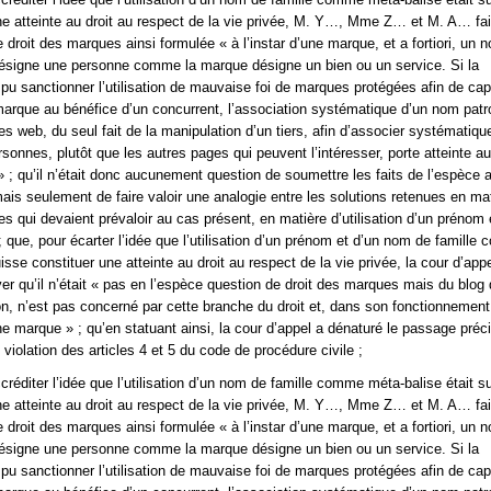
ne atteinte au droit au respect de la vie privée, M. Y…, Mme Z… et M. A… fa
 droit des marques ainsi formulée « à l’instar d’une marque, et a fortiori, un 
ésigne une personne comme la marque désigne un bien ou un service. Si la
 pu sanctionner l’utilisation de mauvaise foi de marques protégées afin de cap
 marque au bénéfice d’un concurrent, l’association systématique d’un nom pat
es web, du seul fait de la manipulation d’un tiers, afin d’associer systématiq
sonnes, plutôt que les autres pages qui peuvent l’intéresser, porte atteinte au
» ; qu’il n’était donc aucunement question de soumettre les faits de l’espèce a
is seulement de faire valoir une analogie entre les solutions retenues en ma
es qui devaient prévaloir au cas présent, en matière d’utilisation d’un prénom 
; que, pour écarter l’idée que l’utilisation d’un prénom et d’un nom de famille
sse constituer une atteinte au droit au respect de la vie privée, la cour d’appe
er qu’il n’était « pas en l’espèce question de droit des marques mais du blog d
ion, n’est pas concerné par cette branche du droit et, dans son fonctionnement
ne marque » ; qu’en statuant ainsi, la cour d’appel a dénaturé le passage préci
violation des articles 4 et 5 du code de procédure civile ;
créditer l’idée que l’utilisation d’un nom de famille comme méta-balise était s
ne atteinte au droit au respect de la vie privée, M. Y…, Mme Z… et M. A… fa
 droit des marques ainsi formulée « à l’instar d’une marque, et a fortiori, un 
ésigne une personne comme la marque désigne un bien ou un service. Si la
 pu sanctionner l’utilisation de mauvaise foi de marques protégées afin de cap