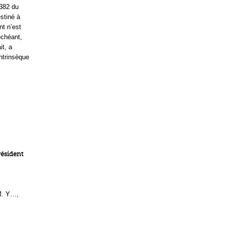
1382 du
stiné à
nt n’est
échéant,
it, a
ntrinsèque
résident
 M. Y…,