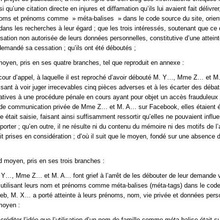
i qu’une citation directe en injures et diffamation qu’ils lui avaient fait délivrer
 noms et prénoms comme » méta-balises » dans le code source du site, orient
 dans les recherches à leur égard ; que les trois intéressés, soutenant que ce 
ilisation non autorisée de leurs données personnelles, constitutive d’une atteint
 demandé sa cessation ; qu’ils ont été déboutés ;
moyen, pris en ses quatre branches, tel que reproduit en annexe :
cour d’appel, à laquelle il est reproché d’avoir débouté M. Y…, Mme Z… et 
sant à voir juger irrecevables cinq pièces adverses et à les écarter des débat
atives à une procédure pénale en cours ayant pour objet un accès frauduleu
de communication privée de Mme Z… et M. A… sur Facebook, elles étaient é
lle était saisie, faisant ainsi suffisamment ressortir qu’elles ne pouvaient influe
pporter ; qu’en outre, il ne résulte ni du contenu du mémoire ni des motifs de l’
ait prises en considération ; d’où il suit que le moyen, fondé sur une absence d’
d moyen, pris en ses trois branches :
Y…, Mme Z… et M. A… font grief à l’arrêt de les débouter de leur demande v
n utilisant leurs nom et prénoms comme méta-balises (méta-tags) dans le cod
b, M. X… a porté atteinte à leurs prénoms, nom, vie privée et données pers
 moyen :
créditer l’idée que l’utilisation d’un nom de famille comme méta-balise était s