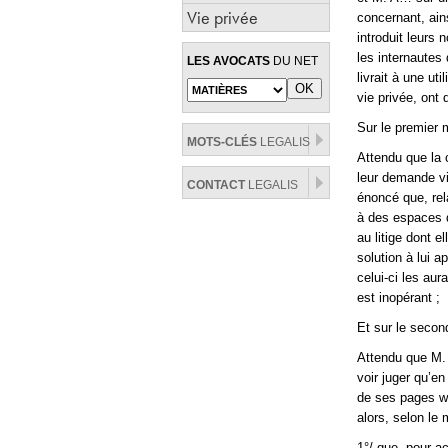
Vie privée
concernant, ains
introduit leurs
les internautes
LES AVOCATS
DU NET
livrait à une ut
vie privée, ont
Sur le premier 
MOTS-CLÉS
LEGALIS
Attendu que la 
leur demande vi
CONTACT
LEGALIS
énoncé que, rel
à des espaces 
au litige dont e
solution à lui a
celui-ci les aur
est inopérant ;
Et sur le secon
Attendu que M. 
voir juger qu’e
de ses pages we
alors, selon le
1°/ que, pour ac