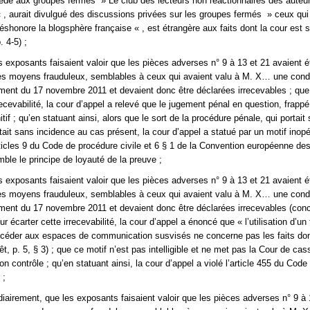
édé aux groupes fermés » Le club des lecteurs non réactionnaires des auteu
« , aurait divulgué des discussions privées sur les groupes fermés » ceux qu
honore la blogsphère française « , est étrangère aux faits dont la cour est s
. 4-5) ;
es exposants faisaient valoir que les pièces adverses n° 9 à 13 et 21 avaient é
es moyens frauduleux, semblables à ceux qui avaient valu à M. X… une con
ment du 17 novembre 2011 et devaient donc être déclarées irrecevables ; que
recevabilité, la cour d’appel a relevé que le jugement pénal en question, frappé
nitif ; qu’en statuant ainsi, alors que le sort de la procédure pénale, qui portait 
était sans incidence au cas présent, la cour d’appel a statué par un motif inop
rticles 9 du Code de procédure civile et 6 § 1 de la Convention européenne des
le le principe de loyauté de la preuve ;
es exposants faisaient valoir que les pièces adverses n° 9 à 13 et 21 avaient é
es moyens frauduleux, semblables à ceux qui avaient valu à M. X… une con
ment du 17 novembre 2011 et devaient donc être déclarées irrecevables (conc
ur écarter cette irrecevabilité, la cour d’appel a énoncé que « l’utilisation d’u
céder aux espaces de communication susvisés ne concerne pas les faits don
rêt, p. 5, § 3) ; que ce motif n’est pas intelligible et ne met pas la Cour de cas
on contrôle ; qu’en statuant ainsi, la cour d’appel a violé l’article 455 du Code
 ;
idiairement, que les exposants faisaient valoir que les pièces adverses n° 9 à 