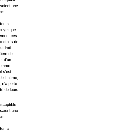
isaient une
nom
ter la
ronymique
uement ces
x droits de
u droit
tière de
et d’un
 comme
l s’est
e l’intimé,
, n’a porté
té de leurs
usceptible
isaient une
nom
ter la