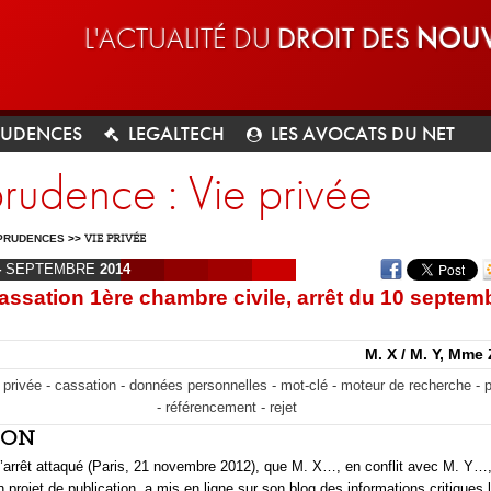
L'ACTUALITÉ DU
DROIT DES
NOUV
RUDENCES
LEGALTECH
LES AVOCATS DU NET
prudence : Vie privée
PRUDENCES
>>
VIE PRIVÉE
4
SEPTEMBRE
2014
assation 1ère chambre civile, arrêt du 10 septem
M. X / M. Y, Mme 
ie privée - cassation - données personnelles - mot-clé - moteur de recherche -
- référencement - rejet
ION
 l’arrêt attaqué (Paris, 21 novembre 2012), que M. X…, en conflit avec M. 
 projet de publication, a mis en ligne sur son blog des informations critiques 