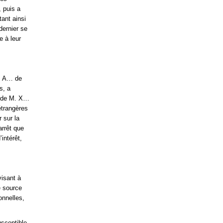
, puis a
ant ainsi
dernier se
e à leur
M. A… de
s, a
x de M. X…
trangères
r sur la
arrêt que
intérêt,
isant à
e source
onnelles,
usceptible