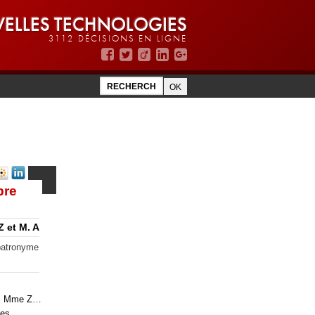
ELLES TECHNOLOGIES
3112 DÉCISIONS EN LIGNE
bre
Z et M. A
 patronyme
Y…, Mme Z…
les