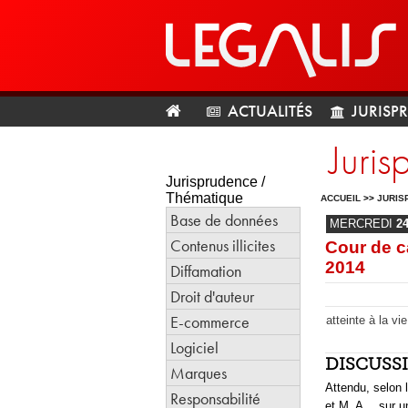
ACTUALITÉS
JURISP
Juris
Jurisprudence /
Thématique
ACCUEIL
>>
JURIS
Base de données
MERCREDI
2
Contenus illicites
Cour de c
2014
Diffamation
Droit d'auteur
E-commerce
atteinte à la v
Logiciel
DISCUSS
Marques
Attendu, selon
Responsabilité
et M. A… sur un