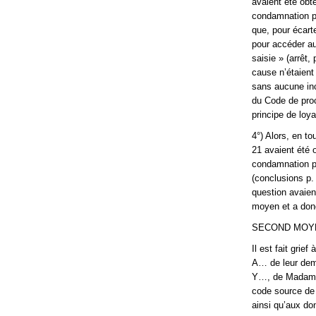
avaient été ob
condamnation pé
que, pour écarte
pour accéder au
saisie » (arrêt,
cause n’étaient
sans aucune inci
du Code de proc
principe de loya
4°) Alors, en t
21 avaient été
condamnation p
(conclusions p.
question avaien
moyen et a donc
SECOND MOY
Il est fait gri
A… de leur dema
Y…, de Madame
code source de
ainsi qu’aux do