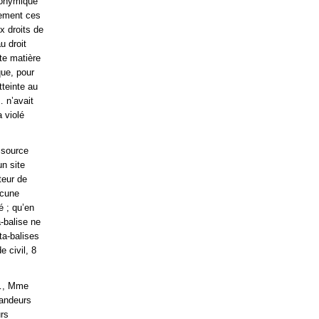
ronymique
uement ces
x droits de
u droit
te matière
que, pour
tteinte au
… n’avait
a violé
 source
un site
teur de
ucune
é ; qu’en
-balise ne
ta-balises
e civil, 8
Y…, Mme
mandeurs
urs