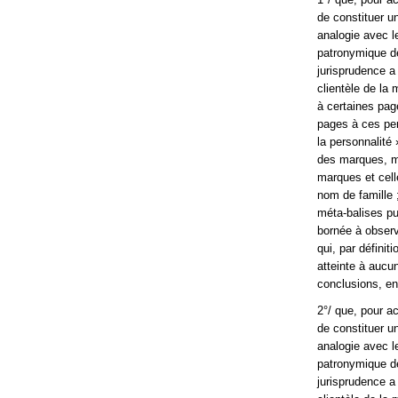
de constituer u
analogie avec le
patronymique d
jurisprudence a
clientèle de la
à certaines pag
pages à ces per
la personnalité 
des marques, ma
marques et cell
nom de famille 
méta-balises pui
bornée à observ
qui, par définit
atteinte à aucu
conclusions, en 
2°/ que, pour ac
de constituer u
analogie avec le
patronymique d
jurisprudence a