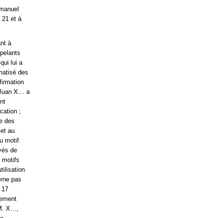
mmanuel
 21 et à
nt à
ppelants
ui lui a
matisé des
firmation
l Juan X… a
nt
cation ;
de des
 et au
u motif
vés de
 motifs
tilisation
rne pas
u 17
rement
 M. X…,