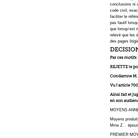
conclusions ni 
code civil, ex
faciliter le ré
pas fautif lorsq
que lorsqu’est r
relevé que les 
des pages litig
DECISIO
Par ces motifs 
REJETTE le pou
Condamne M. Y
Vu l’article 70
Ainsi fait et j
en son audienc
MOYENS ANNEX
Moyens produits
Mme Z… épous
PREMIER MOY