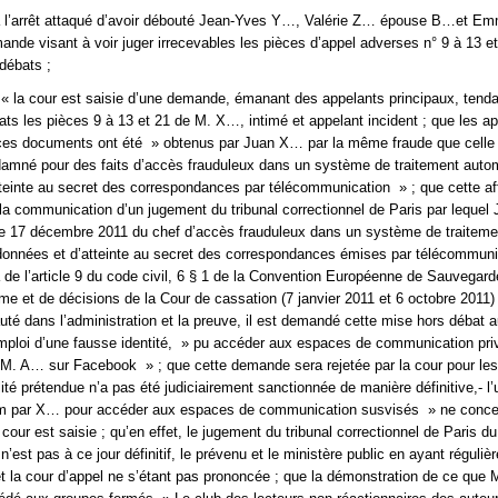
ef à l’arrêt attaqué d’avoir débouté Jean-Yves Y…, Valérie Z… épouse B…et E
nde visant à voir juger irrecevables les pièces d’appel adverses n° 9 à 13 et
 débats ;
« la cour est saisie d’une demande, émanant des appelants principaux, tenda
ats les pièces 9 à 13 et 21 de M. X…, intimé et appelant incident ; que les a
 ces documents ont été » obtenus par Juan X… par la même fraude que celle q
damné pour des faits d’accès frauduleux dans un système de traitement auto
teinte au secret des correspondances par télécommunication » ; que cette af
 la communication d’un jugement du tribunal correctionnel de Paris par leque
e 17 décembre 2011 du chef d’accès frauduleux dans un système de traiteme
onnées et d’atteinte au secret des correspondances émises par télécommuni
sa de l’article 9 du code civil, 6 § 1 de la Convention Européenne de Sauvegar
me et de décisions de la Cour de cassation (7 janvier 2011 et 6 octobre 2011)
auté dans l’administration et la preuve, il est demandé cette mise hors débat a
mploi d’une fausse identité, » pu accéder aux espaces de communication pri
. A… sur Facebook » ; que cette demande sera rejetée par la cour pour les
alité prétendue n’a pas été judiciairement sanctionnée de manière définitive,- l’u
m par X… pour accéder aux espaces de communication susvisés » ne conce
a cour est saisie ; qu’en effet, le jugement du tribunal correctionnel de Paris d
est pas à ce jour définitif, le prévenu et le ministère public en ayant réguliè
 et la cour d’appel ne s’étant pas prononcée ; que la démonstration de ce que