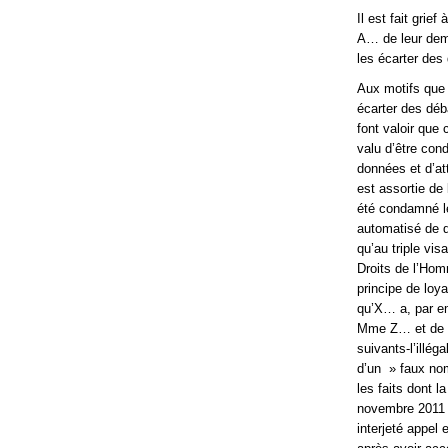
Il est fait gri
A… de leur dema
les écarter des
Aux motifs que 
écarter des déb
font valoir que
valu d’être con
données et d’at
est assortie de
été condamné l
automatisé de d
qu’au triple vi
Droits de l’Hom
principe de loy
qu’X… a, par e
Mme Z… et de M
suivants-l’illég
d’un » faux no
les faits dont l
novembre 2011 n’
interjeté appel