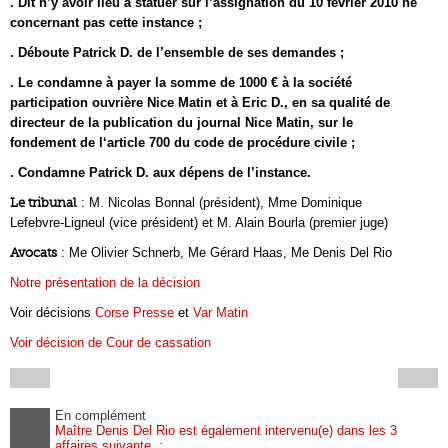
. Dit n’y avoir lieu à statuer sur l’assignation du 10 février 2010 ne
concernant pas cette instance ;
. Déboute Patrick D. de l’ensemble de ses demandes ;
. Le condamne à payer la somme de 1000 € à la société
participation ouvrière Nice Matin et à Eric D., en sa qualité de
directeur de la publication du journal Nice Matin, sur le
fondement de l‘article 700 du code de procédure civile ;
. Condamne Patrick D. aux dépens de l’instance.
Le tribunal
: M. Nicolas Bonnal (président), Mme Dominique
Lefebvre-Ligneul (vice président) et M. Alain Bourla (premier juge)
Avocats
: Me Olivier Schnerb, Me Gérard Haas, Me Denis Del Rio
Notre présentation de la décision
Voir décisions
Corse Presse
et
Var Matin
Voir décision de Cour de cassation
En complément
Maître Denis Del Rio est également intervenu(e) dans les 3
affaires suivante :