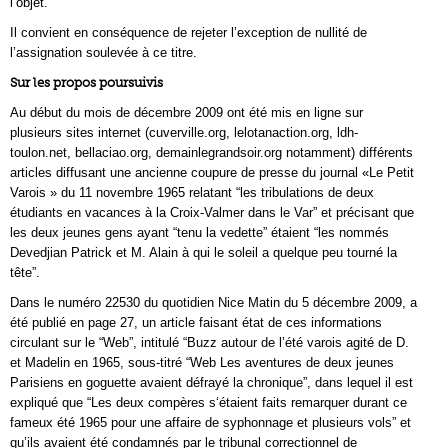
l’objet.
Il convient en conséquence de rejeter l’exception de nullité de
l’assignation soulevée à ce titre.
Sur les propos poursuivis
Au début du mois de décembre 2009 ont été mis en ligne sur
plusieurs sites internet (cuverville.org, lelotanaction.org, ldh-
toulon.net, bellaciao.org, demainlegrandsoir.org notamment) différents
articles diffusant une ancienne coupure de presse du journal «Le Petit
Varois » du 11 novembre 1965 relatant “les tribulations de deux
étudiants en vacances à la Croix-Valmer dans le Var” et précisant que
les deux jeunes gens ayant “tenu la vedette” étaient “les nommés
Devedjian Patrick et M. Alain à qui le soleil a quelque peu tourné la
tête”.
Dans le numéro 22530 du quotidien Nice Matin du 5 décembre 2009, a
été publié en page 27, un article faisant état de ces informations
circulant sur le “Web”, intitulé “Buzz autour de l’été varois agité de D.
et Madelin en 1965, sous-titré “Web Les aventures de deux jeunes
Parisiens en goguette avaient défrayé la chronique”, dans lequel il est
expliqué que “Les deux compères s‘étaient faits remarquer durant ce
fameux été 1965 pour une affaire de syphonnage et plusieurs vols” et
qu’ils avaient été condamnés par le tribunal correctionnel de