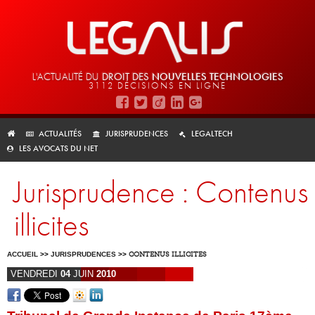
L'ACTUALITÉ DU
DROIT DES
NOUVELLES TECHNOLOGIES
3112 DÉCISIONS EN LIGNE
ACTUALITÉS
JURISPRUDENCES
LEGALTECH
LES AVOCATS DU NET
Jurisprudence : Contenus
illicites
ACCUEIL
>>
JURISPRUDENCES
>>
CONTENUS ILLICITES
VENDREDI
04
JUIN
2010