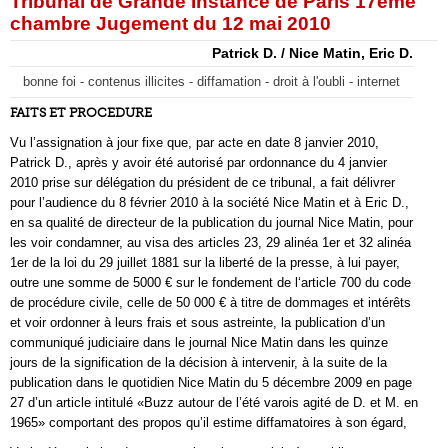
Tribunal de Grande Instance de Paris 17ème
chambre Jugement du 12 mai 2010
Patrick D. / Nice Matin, Eric D.
bonne foi - contenus illicites - diffamation - droit à l'oubli - internet
FAITS ET PROCEDURE
Vu l’assignation à jour fixe que, par acte en date 8 janvier 2010,
Patrick D., après y avoir été autorisé par ordonnance du 4 janvier
2010 prise sur délégation du président de ce tribunal, a fait délivrer
pour l’audience du 8 février 2010 à la société Nice Matin et à Eric D.,
en sa qualité de directeur de la publication du journal Nice Matin, pour
les voir condamner, au visa des articles 23, 29 alinéa 1er et 32 alinéa
1er de la loi du 29 juillet 1881 sur la liberté de la presse, à lui payer,
outre une somme de 5000 € sur le fondement de l‘article 700 du code
de procédure civile, celle de 50 000 € à titre de dommages et intérêts
et voir ordonner à leurs frais et sous astreinte, la publication d’un
communiqué judiciaire dans le journal Nice Matin dans les quinze
jours de la signification de la décision à intervenir, à la suite de la
publication dans le quotidien Nice Matin du 5 décembre 2009 en page
27 d’un article intitulé «Buzz autour de l’été varois agité de D. et M. en
1965» comportant des propos qu’il estime diffamatoires à son égard,