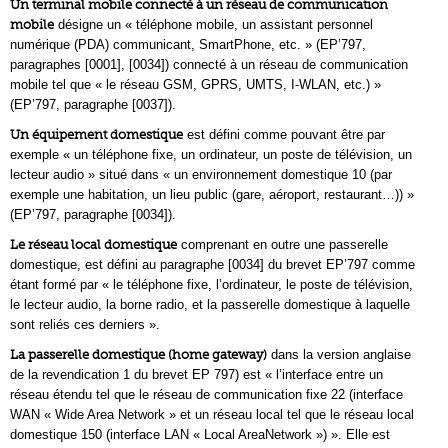
Un terminal mobile connecté à un réseau de communication
mobile
désigne un « téléphone mobile, un assistant personnel
numérique (PDA) communicant, SmartPhone, etc. » (EP’797,
paragraphes [0001], [0034]) connecté à un réseau de communication
mobile tel que « le réseau GSM, GPRS, UMTS, I-WLAN, etc.) »
(EP’797, paragraphe [0037]).
Un équipement domestique
est défini comme pouvant être par
exemple « un téléphone fixe, un ordinateur, un poste de télévision, un
lecteur audio » situé dans « un environnement domestique 10 (par
exemple une habitation, un lieu public (gare, aéroport, restaurant…)) »
(EP’797, paragraphe [0034]).
Le réseau local domestique
comprenant en outre une passerelle
domestique, est défini au paragraphe [0034] du brevet EP’797 comme
étant formé par « le téléphone fixe, l’ordinateur, le poste de télévision,
le lecteur audio, la borne radio, et la passerelle domestique à laquelle
sont reliés ces derniers ».
La passerelle domestique (home gateway)
dans la version anglaise
de la revendication 1 du brevet EP 797) est « l’interface entre un
réseau étendu tel que le réseau de communication fixe 22 (interface
WAN « Wide Area Network » et un réseau local tel que le réseau local
domestique 150 (interface LAN « Local AreaNetwork ») ». Elle est