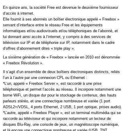
En quinze ans, la société Free est devenue le deuxième fournisseur
d’accès à internet.
Elle fournit à ses abonnés un boîtier électronique appelé « Freebox »
servant d’interface entre le réseau Free et les équipements
informatiques et/ou audiovisuels et/ou téléphoniques de l’abonné, et
lui donnant ainsi accès à l’internet, y compris à des services de
télévision sur IP et de téléphonie sur IP, notamment dans le cadre
d’offres d’abonnement dites « triple play ».
La sixième génération de « Freebox » lancée en 2010 est dénommée
« Freebox Révolution ».
Il s’agit d’un ensemble de deux boîtiers électroniques distincts, reliés
l’un à l’autre par une connexion CPL ou Ethernet :
*L’un, appelé « Freebox Server », est raccordé à une prise
téléphonique et permet l’accès au réseau. Il incorpore notamment une
borne WiFi, un disque dur pour le stockage de contenus, des hauts
parleurs stéréo, et une connectique nombreuse et variée (1 port
ADSL2+/VDSL, 4 ports Ethernet, 2 USB, 1 port optique, prises audio).
*L’autre, appelé « Freebox Player », est un terminal multimédia qui se
raccorde au téléviseur et qui incorpore notamment un lecteur de
disques Blu-Ray, une console de jeux, un magnétoscope numérique,
et là encore une connectique nombreuse et variée (USB, TNT,