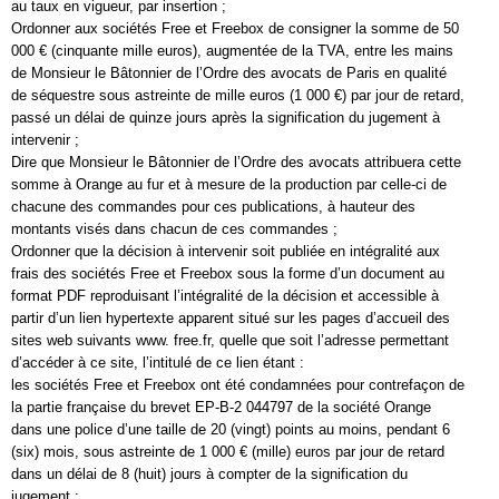
au taux en vigueur, par insertion ;
Ordonner aux sociétés Free et Freebox de consigner la somme de 50
000 € (cinquante mille euros), augmentée de la TVA, entre les mains
de Monsieur le Bâtonnier de l’Ordre des avocats de Paris en qualité
de séquestre sous astreinte de mille euros (1 000 €) par jour de retard,
passé un délai de quinze jours après la signification du jugement à
intervenir ;
Dire que Monsieur le Bâtonnier de l’Ordre des avocats attribuera cette
somme à Orange au fur et à mesure de la production par celle-ci de
chacune des commandes pour ces publications, à hauteur des
montants visés dans chacun de ces commandes ;
Ordonner que la décision à intervenir soit publiée en intégralité aux
frais des sociétés Free et Freebox sous la forme d’un document au
format PDF reproduisant l’intégralité de la décision et accessible à
partir d’un lien hypertexte apparent situé sur les pages d’accueil des
sites web suivants www. free.fr, quelle que soit l’adresse permettant
d’accéder à ce site, l’intitulé de ce lien étant :
les sociétés Free et Freebox ont été condamnées pour contrefaçon de
la partie française du brevet EP-B-2 044797 de la société Orange
dans une police d’une taille de 20 (vingt) points au moins, pendant 6
(six) mois, sous astreinte de 1 000 € (mille) euros par jour de retard
dans un délai de 8 (huit) jours à compter de la signification du
jugement ;