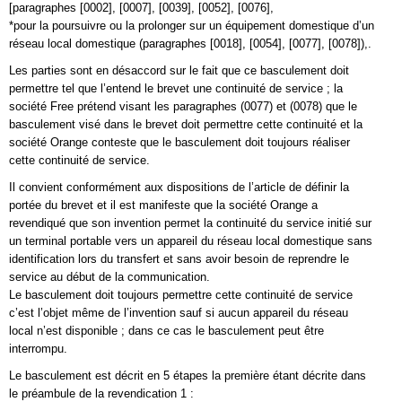
[paragraphes [0002], [0007], [0039], [0052], [0076],
*pour la poursuivre ou la prolonger sur un équipement domestique d’un
réseau local domestique (paragraphes [0018], [0054], [0077], [0078]),.
Les parties sont en désaccord sur le fait que ce basculement doit
permettre tel que l’entend le brevet une continuité de service ; la
société Free prétend visant les paragraphes (0077) et (0078) que le
basculement visé dans le brevet doit permettre cette continuité et la
société Orange conteste que le basculement doit toujours réaliser
cette continuité de service.
Il convient conformément aux dispositions de l’article de définir la
portée du brevet et il est manifeste que la société Orange a
revendiqué que son invention permet la continuité du service initié sur
un terminal portable vers un appareil du réseau local domestique sans
identification lors du transfert et sans avoir besoin de reprendre le
service au début de la communication.
Le basculement doit toujours permettre cette continuité de service
c’est l’objet même de l’invention sauf si aucun appareil du réseau
local n’est disponible ; dans ce cas le basculement peut être
interrompu.
Le basculement est décrit en 5 étapes la première étant décrite dans
le préambule de la revendication 1 :