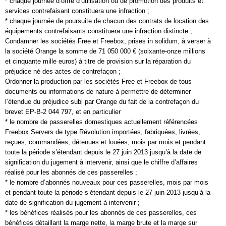
* chaque journée d’offre d’utilisation ou de promotion des produits et
services contrefaisant constituera une infraction ;
* chaque journée de poursuite de chacun des contrats de location des
équipements contrefaisants constituera une infraction distincte ;
Condamner les sociétés Free et Freebox, prises in solidum, à verser à
la société Orange la somme de 71 050 000 € (soixante-onze millions
et cinquante mille euros) à titre de provision sur la réparation du
préjudice né des actes de contrefaçon ;
Ordonner la production par les sociétés Free et Freebox de tous
documents ou informations de nature à permettre de déterminer
l’étendue du préjudice subi par Orange du fait de la contrefaçon du
brevet EP-B-2 044 797, et en particulier
* le nombre de passerelles domestiques actuellement référencées
Freebox Servers de type Révolution importées, fabriquées, livrées,
reçues, commandées, détenues et louées, mois par mois et pendant
toute la période s’étendant depuis le 27 juin 2013 jusqu’à la date de
signification du jugement à intervenir, ainsi que le chiffre d’affaires
réalisé pour les abonnés de ces passerelles ;
* le nombre d’abonnés nouveaux pour ces passerelles, mois par mois
et pendant toute la période s’étendant depuis le 27 juin 2013 jusqu’à la
date de signification du jugement à intervenir ;
* les bénéfices réalisés pour les abonnés de ces passerelles, ces
bénéfices détaillant la marge nette, la marge brute et la marge sur