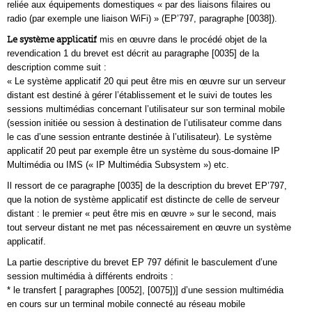
reliée aux équipements domestiques « par des liaisons filaires ou
radio (par exemple une liaison WiFi) » (EP’797, paragraphe [0038]).
Le système applicatif
mis en œuvre dans le procédé objet de la
revendication 1 du brevet est décrit au paragraphe [0035] de la
description comme suit :
« Le système applicatif 20 qui peut être mis en œuvre sur un serveur
distant est destiné à gérer l’établissement et le suivi de toutes les
sessions multimédias concernant l’utilisateur sur son terminal mobile
(session initiée ou session à destination de l’utilisateur comme dans
le cas d’une session entrante destinée à l’utilisateur). Le système
applicatif 20 peut par exemple être un système du sous-domaine IP
Multimédia ou IMS (« IP Multimédia Subsystem ») etc.
Il ressort de ce paragraphe [0035] de la description du brevet EP’797,
que la notion de système applicatif est distincte de celle de serveur
distant : le premier « peut être mis en œuvre » sur le second, mais
tout serveur distant ne met pas nécessairement en œuvre un système
applicatif.
La partie descriptive du brevet EP 797 définit le basculement d’une
session multimédia à différents endroits :
* le transfert [ paragraphes [0052], [0075])] d’une session multimédia
en cours sur un terminal mobile connecté au réseau mobile