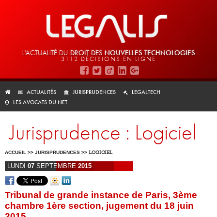
L'ACTUALITÉ DU
DROIT DES
NOUVELLES TECHNOLOGIES
3112 DÉCISIONS EN LIGNE
ACTUALITÉS
JURISPRUDENCES
LEGALTECH
LES AVOCATS DU NET
Jurisprudence : Logiciel
ACCUEIL
>>
JURISPRUDENCES
>>
LOGICIEL
LUNDI
07
SEPTEMBRE
2015
Tribunal de grande instance de Paris, 3ème
chambre 1ère section, jugement du 18 juin
2015