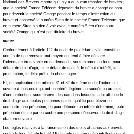
National des Brevets montre qu’il n’y a eu aucun transfert de brevets ;
que la société France Télécom déposant du brevet a changé de nom
pour devenir la société Orange pendant le temps d’instruction du
brevet et conservé le numéro Siren de la société France Télécom, que
ce numéro Siren n’a rien à voir avec le numéro Siren d’une autre
société Orange qui n’est pas titulaire du brevet.
sur ce
Conformément à l’article 122 du code de procédure civile, constitue
une fin de non-recevoir tout moyen qui tend à faire déclarer
l’adversaire irrecevable en sa demande, sans examen au fond, pour
défaut de droit d’agir, tel le défaut de qualité, le défaut d’intérêt, la
prescription, le délai préfix, la chose jugée.
Et, en application des articles 31 et 32 du même code, l’action est
ouverte à tous ceux qui ont un intérêt légitime au succès ou au rejet
d’une prétention, sous réserve des cas dans lesquels la loi attribue le
droit d’agir aux seules personnes qu’elle qualifie pour élever ou
combattre une prétention, ou pour défendre un intérêt déterminé, toute
prétention émise par ou contre une personne dépourvue du droit d’agir
étant irrecevable.
Les règles relatives à la transmission des droits attachés aux brevets
sont édictées à l’article L 613-8 du code de la propriété intellectuelle et