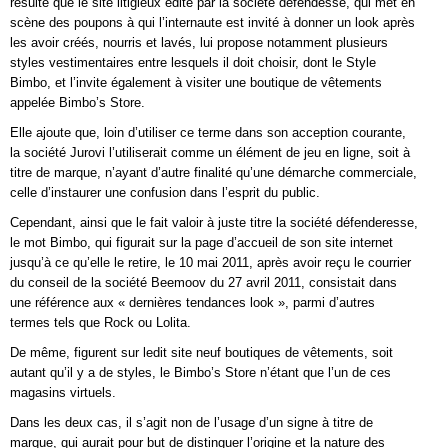
résulte que le site litigieux édité par la société défendesse, qui met en
scène des poupons à qui l’internaute est invité à donner un look après
les avoir créés, nourris et lavés, lui propose notamment plusieurs
styles vestimentaires entre lesquels il doit choisir, dont le Style
Bimbo, et l’invite également à visiter une boutique de vêtements
appelée Bimbo’s Store.
Elle ajoute que, loin d’utiliser ce terme dans son acception courante,
la société Jurovi l’utiliserait comme un élément de jeu en ligne, soit à
titre de marque, n’ayant d’autre finalité qu’une démarche commerciale,
celle d’instaurer une confusion dans l’esprit du public.
Cependant, ainsi que le fait valoir à juste titre la société défenderesse,
le mot Bimbo, qui figurait sur la page d’accueil de son site internet
jusqu’à ce qu’elle le retire, le 10 mai 2011, après avoir reçu le courrier
du conseil de la société Beemoov du 27 avril 2011, consistait dans
une référence aux « dernières tendances look », parmi d’autres
termes tels que Rock ou Lolita.
De même, figurent sur ledit site neuf boutiques de vêtements, soit
autant qu’il y a de styles, le Bimbo’s Store n’étant que l’un de ces
magasins virtuels.
Dans les deux cas, il s’agit non de l’usage d’un signe à titre de
marque, qui aurait pour but de distinguer l’origine et la nature des