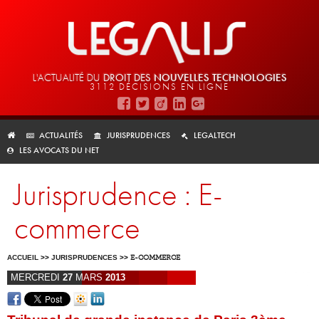
L'ACTUALITÉ DU
DROIT DES
NOUVELLES TECHNOLOGIES
3112 DÉCISIONS EN LIGNE
ACTUALITÉS
JURISPRUDENCES
LEGALTECH
LES AVOCATS DU NET
Jurisprudence : E-
commerce
ACCUEIL
>>
JURISPRUDENCES
>>
E-COMMERCE
MERCREDI
27
MARS
2013