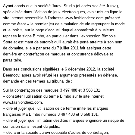
Ayant appris que la société Jurovi Studio (ci-après société Jurovi),
spécialisée dans l’édition de jeux électroniques, avait mis en ligne le
site internet accessible à l’adresse www.fashiondeez.com présenté
comme étant « le premier jeu de simulation de vie regroupant la mode
et le look », sur la page d’accueil duquel apparaîtrait à plusieurs
reprises le signe Bimbo, en particulier dans l’expression Bimbo’s
Store et estimant de surcroît qu’il aurait été porté atteinte à son nom
de domaine, elle a par acte du 7 juillet 2011 fait assigner cette
dernière en contrefaçon de marques et concurrence déloyale et
parasitaire.
Dans ses conclusions signifiées le 6 décembre 2012, la société
Beemoov, après avoir réfuté les arguments présentés en défense,
demande en ces termes au tribunal de :
Sur la contrefaçon des marques 3 497 488 et 3 568 131
– constater l’utilisation du terme Bimbo sur le site internet
www.fashiondeez.com,
– dire et juger que l’utilisation de ce terme imite les marques
françaises Ma Bimbo numéros 3 497 488 et 3 568 131,
– dire et juger que l’imitation desdites marques engendre un risque de
confusion dans l’esprit du public,
– déclarer la société Jurovi coupable d’actes de contrefaçon,