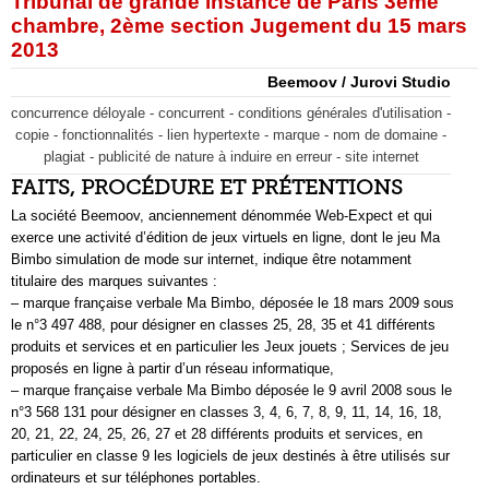
Tribunal de grande instance de Paris 3ème
chambre, 2ème section Jugement du 15 mars
2013
Beemoov / Jurovi Studio
concurrence déloyale - concurrent - conditions générales d'utilisation -
copie - fonctionnalités - lien hypertexte - marque - nom de domaine -
plagiat - publicité de nature à induire en erreur - site internet
FAITS, PROCÉDURE ET PRÉTENTIONS
La société Beemoov, anciennement dénommée Web-Expect et qui
exerce une activité d’édition de jeux virtuels en ligne, dont le jeu Ma
Bimbo simulation de mode sur internet, indique être notamment
titulaire des marques suivantes :
– marque française verbale Ma Bimbo, déposée le 18 mars 2009 sous
le n°3 497 488, pour désigner en classes 25, 28, 35 et 41 différents
produits et services et en particulier les Jeux jouets ; Services de jeu
proposés en ligne à partir d’un réseau informatique,
– marque française verbale Ma Bimbo déposée le 9 avril 2008 sous le
n°3 568 131 pour désigner en classes 3, 4, 6, 7, 8, 9, 11, 14, 16, 18,
20, 21, 22, 24, 25, 26, 27 et 28 différents produits et services, en
particulier en classe 9 les logiciels de jeux destinés à être utilisés sur
ordinateurs et sur téléphones portables.