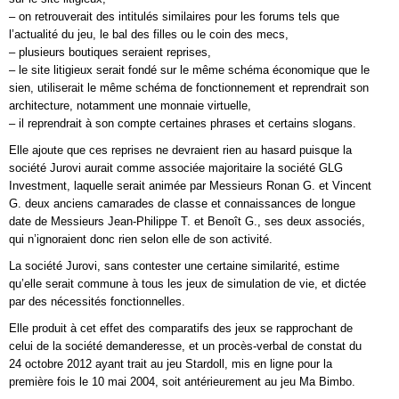
– on retrouverait des intitulés similaires pour les forums tels que
l’actualité du jeu, le bal des filles ou le coin des mecs,
– plusieurs boutiques seraient reprises,
– le site litigieux serait fondé sur le même schéma économique que le
sien, utiliserait le même schéma de fonctionnement et reprendrait son
architecture, notamment une monnaie virtuelle,
– il reprendrait à son compte certaines phrases et certains slogans.
Elle ajoute que ces reprises ne devraient rien au hasard puisque la
société Jurovi aurait comme associée majoritaire la société GLG
Investment, laquelle serait animée par Messieurs Ronan G. et Vincent
G. deux anciens camarades de classe et connaissances de longue
date de Messieurs Jean-Philippe T. et Benoît G., ses deux associés,
qui n’ignoraient donc rien selon elle de son activité.
La société Jurovi, sans contester une certaine similarité, estime
qu’elle serait commune à tous les jeux de simulation de vie, et dictée
par des nécessités fonctionnelles.
Elle produit à cet effet des comparatifs des jeux se rapprochant de
celui de la société demanderesse, et un procès-verbal de constat du
24 octobre 2012 ayant trait au jeu Stardoll, mis en ligne pour la
première fois le 10 mai 2004, soit antérieurement au jeu Ma Bimbo.