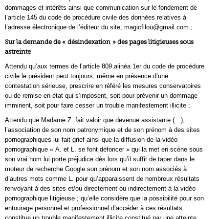
dommages et intérêts ainsi que communication sur le fondement de
l’article 145 du code de procédure civile des données relatives à
l’adresse électronique de l’éditeur du site, magicfilou@gmail.com ;
Sur la demande de « désindexation » des pages litigieuses sous
astreinte
Attendu qu’aux termes de l’article 809 alinéa 1er du code de procédure
civile le président peut toujours, même en présence d’une
contestation sérieuse, prescrire en référé les mesures conservatoires
ou de remise en état qui s’imposent, soit pour prévenir un dommage
imminent, soit pour faire cesser un trouble manifestement illicite ;
Attendu que Madame Z. fait valoir que devenue assistante (…),
l’association de son nom patronymique et de son prénom à des sites
pornographiques lui fait grief ainsi que la diffusion de la vidéo
pornographique « A. et L. se font défoncer » qui la met en scène sous
son vrai nom lui porte préjudice dès lors qu’il suffit de taper dans le
moteur de recherche Google son prénom et son nom associés à
d’autres mots comme L. pour qu’apparaissent de nombreux résultats
renvoyant à des sites et/ou directement ou indirectement à la vidéo
pornographique litigieuse ; qu’elle considère que la possibilité pour son
entourage personnel et professionnel d’accéder à ces résultats
constitue un trouble manifestement illicite constitué par une atteinte