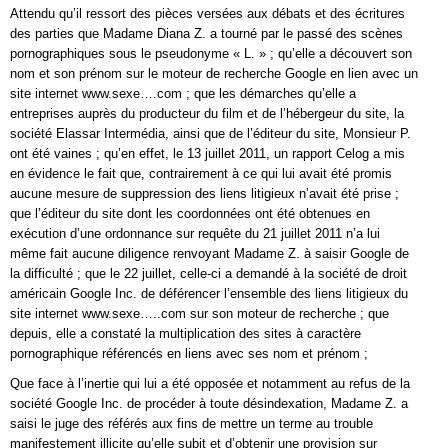
Attendu qu’il ressort des pièces versées aux débats et des écritures
des parties que Madame Diana Z. a tourné par le passé des scènes
pornographiques sous le pseudonyme « L. » ; qu’elle a découvert son
nom et son prénom sur le moteur de recherche Google en lien avec un
site internet www.sexe….com ; que les démarches qu’elle a
entreprises auprès du producteur du film et de l’hébergeur du site, la
société Elassar Intermédia, ainsi que de l’éditeur du site, Monsieur P.
ont été vaines ; qu’en effet, le 13 juillet 2011, un rapport Celog a mis
en évidence le fait que, contrairement à ce qui lui avait été promis
aucune mesure de suppression des liens litigieux n’avait été prise ;
que l’éditeur du site dont les coordonnées ont été obtenues en
exécution d’une ordonnance sur requête du 21 juillet 2011 n’a lui
même fait aucune diligence renvoyant Madame Z. à saisir Google de
la difficulté ; que le 22 juillet, celle-ci a demandé à la société de droit
américain Google Inc. de déférencer l’ensemble des liens litigieux du
site internet www.sexe…..com sur son moteur de recherche ; que
depuis, elle a constaté la multiplication des sites à caractère
pornographique référencés en liens avec ses nom et prénom ;
Que face à l’inertie qui lui a été opposée et notamment au refus de la
société Google Inc. de procéder à toute désindexation, Madame Z. a
saisi le juge des référés aux fins de mettre un terme au trouble
manifestement illicite qu’elle subit et d’obtenir une provision sur