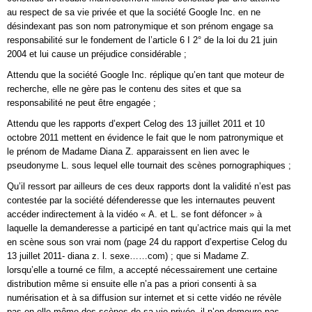
au respect de sa vie privée et que la société Google Inc. en ne
désindexant pas son nom patronymique et son prénom engage sa
responsabilité sur le fondement de l’article 6 I 2° de la loi du 21 juin
2004 et lui cause un préjudice considérable ;
Attendu que la société Google Inc. réplique qu’en tant que moteur de
recherche, elle ne gère pas le contenu des sites et que sa
responsabilité ne peut être engagée ;
Attendu que les rapports d’expert Celog des 13 juillet 2011 et 10
octobre 2011 mettent en évidence le fait que le nom patronymique et
le prénom de Madame Diana Z. apparaissent en lien avec le
pseudonyme L. sous lequel elle tournait des scènes pornographiques ;
Qu’il ressort par ailleurs de ces deux rapports dont la validité n’est pas
contestée par la société défenderesse que les internautes peuvent
accéder indirectement à la vidéo « A. et L. se font défoncer » à
laquelle la demanderesse a participé en tant qu’actrice mais qui la met
en scène sous son vrai nom (page 24 du rapport d’expertise Celog du
13 juillet 2011- diana z. l. sexe……com) ; que si Madame Z.
lorsqu’elle a tourné ce film, a accepté nécessairement une certaine
distribution même si ensuite elle n’a pas a priori consenti à sa
numérisation et à sa diffusion sur internet et si cette vidéo ne révèle
pas en elle-même des scènes de sa vie privée, il n’en demeure pas