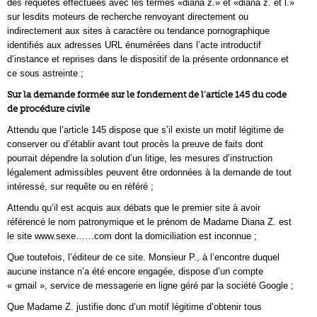
des requêtes effectuées avec les termes «diana z.» et «diana z. et l.»
sur lesdits moteurs de recherche renvoyant directement ou
indirectement aux sites à caractère ou tendance pornographique
identifiés aux adresses URL énumérées dans l’acte introductif
d’instance et reprises dans le dispositif de la présente ordonnance et
ce sous astreinte ;
Sur la demande formée sur le fondement de l’article 145 du code
de procédure civile
Attendu que l’article 145 dispose que s’il existe un motif légitime de
conserver ou d’établir avant tout procès la preuve de faits dont
pourrait dépendre la solution d’un litige, les mesures d’instruction
légalement admissibles peuvent être ordonnées à la demande de tout
intéressé, sur requête ou en référé ;
Attendu qu’il est acquis aux débats que le premier site à avoir
référencé le nom patronymique et le prénom de Madame Diana Z. est
le site www.sexe……com dont la domiciliation est inconnue ;
Que toutefois, l’éditeur de ce site. Monsieur P., à l’encontre duquel
aucune instance n’a été encore engagée, dispose d’un compte
« gmail », service de messagerie en ligne géré par la société Google ;
Que Madame Z. justifie donc d’un motif légitime d’obtenir tous