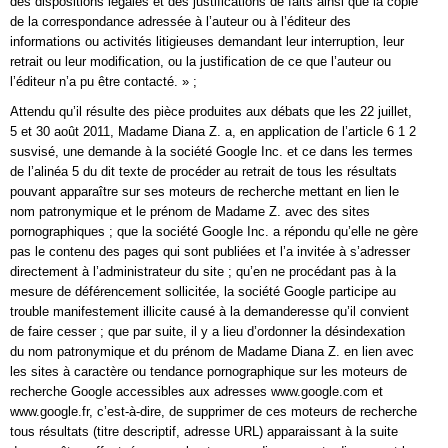
des dispositions légales et des justifications de faits ainsi que la copie
de la correspondance adressée à l’auteur ou à l’éditeur des
informations ou activités litigieuses demandant leur interruption, leur
retrait ou leur modification, ou la justification de ce que l’auteur ou
l’éditeur n’a pu être contacté. » ;
Attendu qu’il résulte des pièce produites aux débats que les 22 juillet,
5 et 30 août 2011, Madame Diana Z. a, en application de l’article 6 1 2
susvisé, une demande à la société Google Inc. et ce dans les termes
de l’alinéa 5 du dit texte de procéder au retrait de tous les résultats
pouvant apparaître sur ses moteurs de recherche mettant en lien le
nom patronymique et le prénom de Madame Z. avec des sites
pornographiques ; que la société Google Inc. a répondu qu’elle ne gère
pas le contenu des pages qui sont publiées et l’a invitée à s’adresser
directement à l’administrateur du site ; qu’en ne procédant pas à la
mesure de déférencement sollicitée, la société Google participe au
trouble manifestement illicite causé à la demanderesse qu’il convient
de faire cesser ; que par suite, il y a lieu d’ordonner la désindexation
du nom patronymique et du prénom de Madame Diana Z. en lien avec
les sites à caractère ou tendance pornographique sur les moteurs de
recherche Google accessibles aux adresses www.google.com et
www.google.fr, c’est-à-dire, de supprimer de ces moteurs de recherche
tous résultats (titre descriptif, adresse URL) apparaissant à la suite