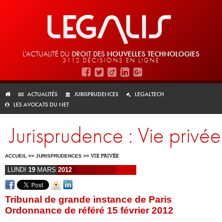
L'ACTUALITÉ DU
DROIT DES
NOUVELLES TECHNOLOGIES
3112 DÉCISIONS EN LIGNE
ACTUALITÉS
JURISPRUDENCES
LEGALTECH
LES AVOCATS DU NET
Jurisprudence : Vie privée
ACCUEIL
>>
JURISPRUDENCES
>>
VIE PRIVÉE
LUNDI
19
MARS
2012
Tribunal de grande instance de Paris
Ordonnance de référé 15 février 2012