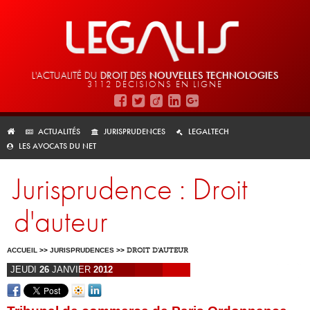
L'ACTUALITÉ DU
DROIT DES
NOUVELLES TECHNOLOGIES
3112 DÉCISIONS EN LIGNE
ACTUALITÉS
JURISPRUDENCES
LEGALTECH
LES AVOCATS DU NET
Jurisprudence : Droit
d'auteur
ACCUEIL
>>
JURISPRUDENCES
>>
DROIT D'AUTEUR
JEUDI
26
JANVIER
2012