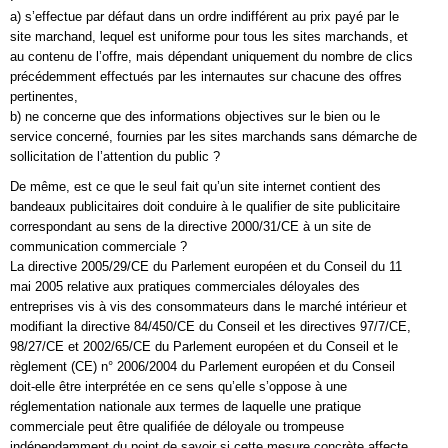
a) s’effectue par défaut dans un ordre indifférent au prix payé par le
site marchand, lequel est uniforme pour tous les sites marchands, et
au contenu de l’offre, mais dépendant uniquement du nombre de clics
précédemment effectués par les internautes sur chacune des offres
pertinentes,
b) ne concerne que des informations objectives sur le bien ou le
service concerné, fournies par les sites marchands sans démarche de
sollicitation de l’attention du public ?
De même, est ce que le seul fait qu’un site internet contient des
bandeaux publicitaires doit conduire à le qualifier de site publicitaire
correspondant au sens de la directive 2000/31/CE à un site de
communication commerciale ?
La directive 2005/29/CE du Parlement européen et du Conseil du 11
mai 2005 relative aux pratiques commerciales déloyales des
entreprises vis à vis des consommateurs dans le marché intérieur et
modifiant la directive 84/450/CE du Conseil et les directives 97/7/CE,
98/27/CE et 2002/65/CE du Parlement européen et du Conseil et le
règlement (CE) n° 2006/2004 du Parlement européen et du Conseil
doit-elle être interprétée en ce sens qu’elle s’oppose à une
réglementation nationale aux termes de laquelle une pratique
commerciale peut être qualifiée de déloyale ou trompeuse
indépendamment du point de savoir si cette mesure concrète affecte