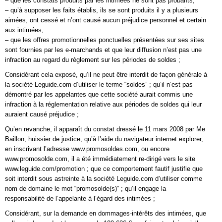
– que les constats produits par les intimées ne sont pas probants,
– qu’à supposer les faits établis, ils se sont produits il y a plusieurs
aimées, ont cessé et n’ont causé aucun préjudice personnel et certain
aux intimées,
– que les offres promotionnelles ponctuelles présentées sur ses sites
sont fournies par les e-marchands et que leur diffusion n’est pas une
infraction au regard du règlement sur les périodes de soldes ;
Considérant cela exposé, qu’il ne peut être interdit de façon générale à
la société Leguide.com d’utiliser le terme “soldes” ; qu’il n’est pas
démontré par les appelantes que cette société aurait commis une
infraction à la réglementation relative aux périodes de soldes qui leur
auraient causé préjudice ;
Qu’en revanche, il apparaît du constat dressé le 11 mars 2008 par Me
Baillon, huissier de justice, qu’à l’aide du navigateur internet explorer,
en inscrivant l’adresse www.promosoldes.com, ou encore
www.promosolde.com, il a été immédiatement re-dirigé vers le site
www.leguide.com/promotion ; que ce comportement fautif justifie que
soit interdit sous astreinte à la société Leguide.com d’utiliser comme
nom de domaine le mot “promosolde(s)” ; qu’il engage la
responsabilité de l’appelante à l’égard des intimées ;
Considérant, sur la demande en dommages-intérêts des intimées, que