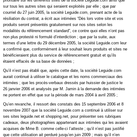
prioritaire sur les différents sites de la société Leguide.com ainsi que
sur tous les autres sites qui seraient exploités par elle ; que par
courriel du 27 juin 2005, la société Leguide.com, prenant acte de la
résiliation du contrat, a écrit aux intimées “Dès lors votre site et vos
produits seront présentés gratuitement sur nos sites selon les
modalités du référencement standard”, ce contre quoi elles n’ont pas
non plus protesté ni formulé d’interdiction ; que par la suite, aux
termes d’une lettre du 29 décembre 2005, la société Leguide.com leur
a confirmé que, conformément à leur souhait leurs produits et sites ne
bénéficieraient plus du service de référencement gratuit et qu’ils
étaient effacés de sa base de données ;
Qu’il n’est pas établi que, après cette date, la société Leguide.com
aurait continué à utiliser le catalogue et les noms commerciaux des
intimées ; que les procès-verbaux dressés par huissier de justice le
26 janvier 2006 et analysés par M. Jamin à la demande des intimées
ne portent en effet que sur la période de mars 2004 à avril 2005 ;
Qu’en revanche, il ressort des constats des 15 septembre 2006 et 8
novembre 2007 que la société Leguide.com a continué à utiliser sur
ses sites leguide.net et shopping.net, pour présenter ses rubriques
cadeaux, deux photographies appartenant aux intimées qui les avaient
acquises de Mme B. comme celle-ci l’atteste ; qu‘il n’est pas justifié
que cette utilisation ait perduré jusqu’en juin 2009 ; mais qu’il n’en