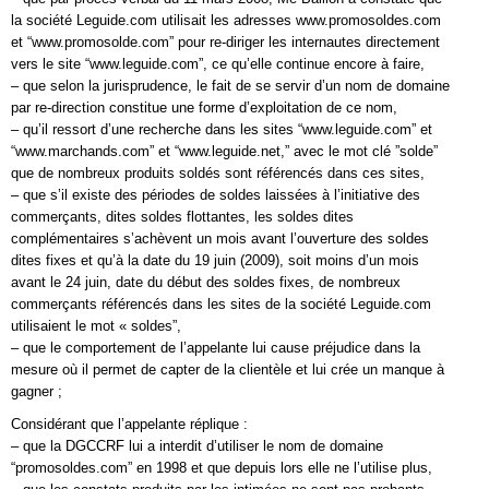
la société Leguide.com utilisait les adresses www.promosoldes.com
et “www.promosolde.com” pour re-diriger les internautes directement
vers le site “www.leguide.com”, ce qu’elle continue encore à faire,
– que selon la jurisprudence, le fait de se servir d’un nom de domaine
par re-direction constitue une forme d’exploitation de ce nom,
– qu’il ressort d’une recherche dans les sites “www.leguide.com” et
“www.marchands.com” et “www.leguide.net,” avec le mot clé ”solde”
que de nombreux produits soldés sont référencés dans ces sites,
– que s’il existe des périodes de soldes laissées à l’initiative des
commerçants, dites soldes flottantes, les soldes dites
complémentaires s’achèvent un mois avant l’ouverture des soldes
dites fixes et qu’à la date du 19 juin (2009), soit moins d’un mois
avant le 24 juin, date du début des soldes fixes, de nombreux
commerçants référencés dans les sites de la société Leguide.com
utilisaient le mot « soldes”,
– que le comportement de l’appelante lui cause préjudice dans la
mesure où il permet de capter de la clientèle et lui crée un manque à
gagner ;
Considérant que l’appelante réplique :
– que la DGCCRF lui a interdit d’utiliser le nom de domaine
“promosoldes.com” en 1998 et que depuis lors elle ne l’utilise plus,