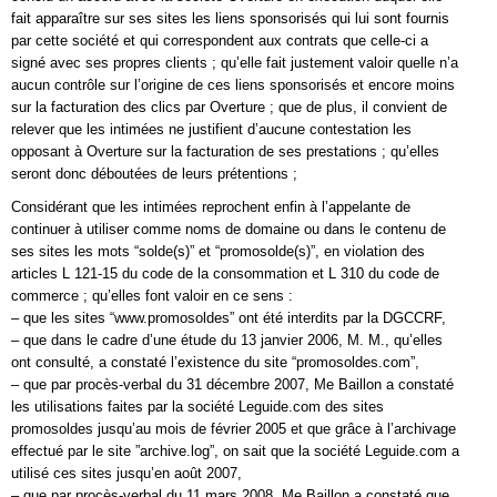
fait apparaître sur ses sites les liens sponsorisés qui lui sont fournis
par cette société et qui correspondent aux contrats que celle-ci a
signé avec ses propres clients ; qu’elle fait justement valoir quelle n’a
aucun contrôle sur l’origine de ces liens sponsorisés et encore moins
sur la facturation des clics par Overture ; que de plus, il convient de
relever que les intimées ne justifient d’aucune contestation les
opposant à Overture sur la facturation de ses prestations ; qu’elles
seront donc déboutées de leurs prétentions ;
Considérant que les intimées reprochent enfin à l’appelante de
continuer à utiliser comme noms de domaine ou dans le contenu de
ses sites les mots “solde(s)” et “promosolde(s)”, en violation des
articles L 121-15 du code de la consommation et L 310 du code de
commerce ; qu’elles font valoir en ce sens :
– que les sites “www.promosoldes” ont été interdits par la DGCCRF,
– que dans le cadre d’une étude du 13 janvier 2006, M. M., qu’elles
ont consulté, a constaté l’existence du site “promosoldes.com”,
– que par procès-verbal du 31 décembre 2007, Me Baillon a constaté
les utilisations faites par la société Leguide.com des sites
promosoldes jusqu’au mois de février 2005 et que grâce à l’archivage
effectué par le site ”archive.log”, on sait que la société Leguide.com a
utilisé ces sites jusqu’en août 2007,
– que par procès-verbal du 11 mars 2008, Me Baillon a constaté que