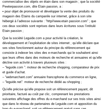
commercialise des objets en étain dans son magasin ; que la société
Pewterpassion.com, dite Etain passion, a :
• pour objet de promouvoir et développer la vente des produits du
magasin des Etains du campanile sur internet, grâce à son site
hébergé à l’adresse suivante : “http//www.etain passion.com” ; que
ces deux sociétés sont reprises dans leurs écritures sous l’intitulé
Etain passion ;
Que la société Leguide.com a pour activité la création, le
développement et l’exploitation de sites internet ; qu’elle déclare que
ses sites fonctionnent autour du principe du référencement qui
consiste à indexer les sites des e-marchands qui le souhaitent ainsi
que leurs offres dans des moteurs de recherche et annuaires et qu’elle
décline son activité à travers plusieurs sites :
– “leguide.com ”: moteur de recherche shopping, comparateur de prix
et guide d’achat.
– “webmarchant.com” annuaire francophone du commerce en ligne,
– “leguide.net”: moteur de recherche dédié au shopping ;
Qu’elle précise qu’elle propose soit un référencement payant, dit
prioritaire, facturé au coût par clic, comprenant les prestations
suivantes affichage des offres du e-marchand sur ses trois sites ainsi
que dans le réseau de partenaires de Leguide.com et apposition du
logo du e-marchand, soit un référencement gratuit sans ces