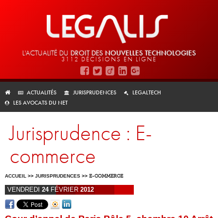
L'ACTUALITÉ DU
DROIT DES
NOUVELLES TECHNOLOGIES
3112 DÉCISIONS EN LIGNE
ACTUALITÉS
JURISPRUDENCES
LEGALTECH
LES AVOCATS DU NET
Jurisprudence : E-
commerce
ACCUEIL
>>
JURISPRUDENCES
>>
E-COMMERCE
VENDREDI
24
FÉVRIER
2012