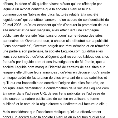
débats, la pièce n° 46 qu’elles visent n’étant qu’une télécopie par
laquelle un avocat confirme que la société Overture leur a
communiqué un “tableau des clics facturés relatifs à la société
leguide.com” qui constitue l’annexe I d’un accord de confidentialité du
29 mai 2008 ; qu’elles exposent qu’afin d’assurer la promotion de leur
site internet et de leur magasin, elles effectuent une campagne
publicitaire de leur site “etainpassion.com” sur le réseau des sites
partenaires de Overture et que, à chaque clic effectué sur la publicité
“liens sponsorisés”, Overture perçoit une rémunération et en rétrocède
une partie à son partenaire, la société Leguide.com qui diffuse les
liens sponsorisés ; qu’elles allèguent qu’il ressort du tableau des clics
facturés par Leguide.com et des investigations de M. Jamin, que la
société Leguide.com masque l’identité de certains de ses sites sur
lesquels elle diffuse leurs annonces ; qu’elles en déduisent qu’il existe
un risque avéré de facturation de clics émanant de sites satellites et
qu’il leur est impossible de contrôler l’origine des clics facturés, ce
pourquoi elles demandent la condamnation de la société Leguide.com
à insérer dans l’adresse URL de ses liens publicitaires l’adresse du
site source, la nature publicitaire de ce lien en utilisant le terme
publicité et le nom de la régie directe ou indirecte qui facture le clic ;
Mais considérant que l’appelante réplique qu’elle a effectivement
conclu un accord avec la société Overture en exécution duquel elle