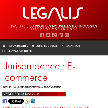
L'ACTUALITÉ DU
DROIT DES
NOUVELLES TECHNOLOGIES
3112 DÉCISIONS EN LIGNE
ACTUALITÉS
JURISPRUDENCES
LEGALTECH
LES AVOCATS DU NET
Jurisprudence : E-
commerce
ACCUEIL
>>
JURISPRUDENCES
>>
E-COMMERCE
VENDREDI
03
MAI
2019