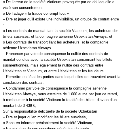
o De l’erreur de la société Viaticum provoquée par ce dol laquelle a
vicié son consentement
o De l’adage « la fraude corrompt tout »
– Dire et juger qu’il existe une indivisibilité, un groupe de contrat entre
:
o Les contrats de mandat liant la société Viaticum, les acheteurs des
billets susvisés, et la compagnie aérienne Uzbekistan Airways, et
o Les contrats de transport liant les acheteurs, et la compagnie
aérienne Uzbekistan Alrways
– Prononcer par voie de conséquence la nullité des contrats de
mandat conclus avec la société Uzbekistan concernant les billets
susmentionnés, mais également la nullité des contrats entre
Uzbekistan et Viaticum, et entre Uzbekistan et les fraudeurs.
– Remettre en l’état les parties dans lequel elles se trouvaient avant la
conclusion des contrats,
– Condamner par voie de conséquence la compagnie aérienne
Uzbekistan Airways, sous astreinte de 1 000 euros par jour de retard,
à rembourser à la société Viaticum la totalité des billets d’avion d’un
montant de 3 439 €,
Sur la responsabilité délictuelle de la société Uzbekistan
– Dire et juger qu’en modifiant les billets susvisés,
o Sans en informer préalablement la société Viaticum,
o En violation de ses conditions générales de vente,