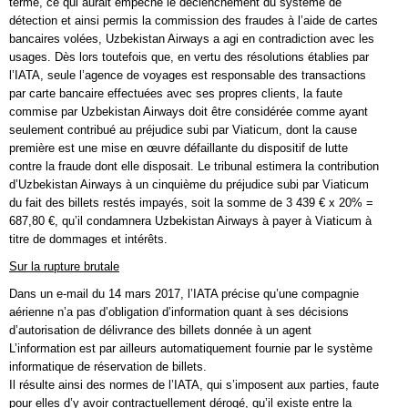
terme, ce qui aurait empêché le déclenchement du système de
détection et ainsi permis la commission des fraudes à l’aide de cartes
bancaires volées, Uzbekistan Airways a agi en contradiction avec les
usages. Dès lors toutefois que, en vertu des résolutions établies par
l’IATA, seule l’agence de voyages est responsable des transactions
par carte bancaire effectuées avec ses propres clients, la faute
commise par Uzbekistan Airways doit être considérée comme ayant
seulement contribué au préjudice subi par Viaticum, dont la cause
première est une mise en œuvre défaillante du dispositif de lutte
contre la fraude dont elle disposait. Le tribunal estimera la contribution
d’Uzbekistan Airways à un cinquième du préjudice subi par Viaticum
du fait des billets restés impayés, soit la somme de 3 439 € x 20% =
687,80 €, qu’il condamnera Uzbekistan Airways à payer à Viaticum à
titre de dommages et intérêts.
Sur la rupture brutale
Dans un e-mail du 14 mars 2017, l’IATA précise qu’une compagnie
aérienne n’a pas d’obligation d’information quant à ses décisions
d’autorisation de délivrance des billets donnée à un agent
L’information est par ailleurs automatiquement fournie par le système
informatique de réservation de billets.
Il résulte ainsi des normes de l’IATA, qui s’imposent aux parties, faute
pour elles d’y avoir contractuellement dérogé, qu’il existe entre la