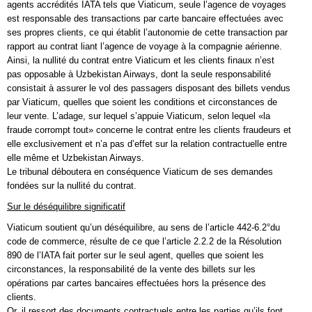
agents accrédités IATA tels que Viaticum, seule l’agence de voyages
est responsable des transactions par carte bancaire effectuées avec
ses propres clients, ce qui établit l’autonomie de cette transaction par
rapport au contrat liant l’agence de voyage à la compagnie aérienne.
Ainsi, la nullité du contrat entre Viaticum et les clients finaux n’est
pas opposable à Uzbekistan Airways, dont la seule responsabilité
consistait à assurer le vol des passagers disposant des billets vendus
par Viaticum, quelles que soient les conditions et circonstances de
leur vente. L’adage, sur lequel s’appuie Viaticum, selon lequel «la
fraude corrompt tout» concerne le contrat entre les clients fraudeurs et
elle exclusivement et n’a pas d’effet sur la relation contractuelle entre
elle même et Uzbekistan Airways.
Le tribunal déboutera en conséquence Viaticum de ses demandes
fondées sur la nullité du contrat.
Sur le déséquilibre significatif
Viaticum soutient qu’un déséquilibre, au sens de l’article 442-6.2°du
code de commerce, résulte de ce que l’article 2.2.2 de la Résolution
890 de l’IATA fait porter sur le seul agent, quelles que soient les
circonstances, la responsabilité de la vente des billets sur les
opérations par cartes bancaires effectuées hors la présence des
clients.
Or, il ressort des documents contractuels entre les parties qu’ils font