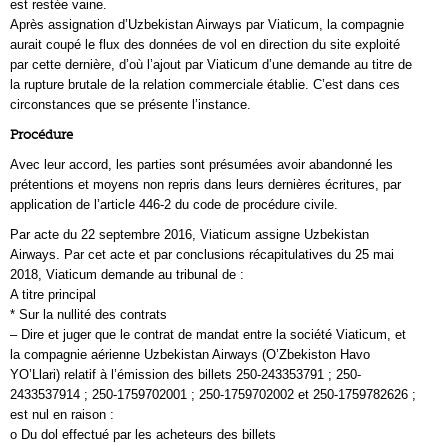
est restée vaine.
Après assignation d’Uzbekistan Airways par Viaticum, la compagnie
aurait coupé le flux des données de vol en direction du site exploité
par cette dernière, d’où l’ajout par Viaticum d’une demande au titre de
la rupture brutale de la relation commerciale établie. C’est dans ces
circonstances que se présente l’instance.
Procédure
Avec leur accord, les parties sont présumées avoir abandonné les
prétentions et moyens non repris dans leurs dernières écritures, par
application de l’article 446-2 du code de procédure civile.
Par acte du 22 septembre 2016, Viaticum assigne Uzbekistan
Airways. Par cet acte et par conclusions récapitulatives du 25 mai
2018, Viaticum demande au tribunal de :
A titre principal
* Sur la nullité des contrats
– Dire et juger que le contrat de mandat entre la société Viaticum, et
la compagnie aérienne Uzbekistan Airways (O’Zbekiston Havo
YO’Llari) relatif à l’émission des billets 250-243353791 ; 250-
2433537914 ; 250-1759702001 ; 250-1759702002 et 250-1759782626 ;
est nul en raison :
o Du dol effectué par les acheteurs des billets