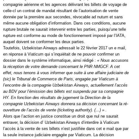
compagnie aérienne et les agences délivrant les billets de voyage de
celle-cl un contrat de mandat résultant de l’autorisation de vente
donnée par la première aux secondes, révocable ad nutum et sans
même aucune obligation d’information. Dans ces conditions, aucune
rupture brutale ne saurait intervenir entre les parties, puisqu’une telle
rupture est conforme au mode de fonctionnement imposé par l’IATA,
auquel doivent se conformer les deux parties.
Toutefois, Uzbekistan Airways adressait le 22 février 2017 un e mail,
en réponse à Viaticum qui s’inquiétait de ne pouvoir confirmer un
dossier dans le système informatique, ainsi rédigé :
« Nous accusons
la réception de votre demande concernant le PNR NMGCF. A cet
effet, nous tenons à vous informer que suite à une affaire judiciaire de
(sic) le Tribunal de Commerce de Paris, engagée par Viaticum à
l’encontre de la compagnie Uzbekistan Airways, actuellement l’accès
au BDV pour l’émission des billets est suspendu par sa compagnie
HY. En fonction des résultats de jugement la Direction de la
compagnie Uzbekistan Airways donnera sa décision concernant la ré-
ouvetture de l’accès de vente (ticketing authority). (…) » .
Alors que l’action en justice constitue un droit que nul ne saurait
entraver, la décision d’ Uzbekistan Airways d’interdire à Viaticum
l’accès à la vente de ses billets n’est justifiée dans cet e mail que par
la seule instance judiciaire engagée par Viaticum. La décision