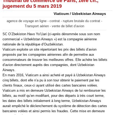
Tribunal de commerce de Paris, 1ère ch.,
jugement du 5 mars 2019
Viaticum / Uzbekistan Airways
agence de voyage en ligne - contrat - rupture brutale du contrat -
Transport aérien - vente de billet d’avion
SC O’Zbekiston Havo Yo’Llari (ci-après dénommée sous son nom
commercial « Uzbeklstan Airways ») est la compagnie aérienne
nationale de la république d’Ouzbékistan.
Viaticum exploite un site répertoriant les prix des billets d’avion
proposés par les compagnies aériennes afin de permettre aux
consommateurs de trouver les meilleures offres. Elle achète les billets
d’avion directement auprès des compagnies, dont Uzbekistan
Airways.
En mars 2016, Viaticum a ainsi acheté et payé à Uzbekistan Airways
cinq billets, dont elle n’a pu à son tour obtenir le paiement par les
clients finaux, ceux-ci ayant utilisé des cartes bancaires volées.
Viaticum a mis en demeure Uzbekistan Airways de lui rembourser les
billets, au motif qu’en modifiant, pour des départs à très court terme,
les dates des billets initialement à long terme, Uzbekistan Airways
aurait empêché le déclenchement du système de détection des cartes
bancaires volées et ainsi permis les fraudes. Cette mise en demeure