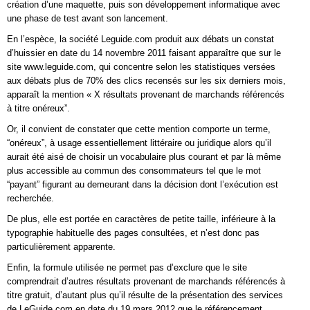
création d’une maquette, puis son développement informatique avec
une phase de test avant son lancement.
En l’espèce, la société Leguide.com produit aux débats un constat
d’huissier en date du 14 novembre 2011 faisant apparaître que sur le
site www.leguide.com, qui concentre selon les statistiques versées
aux débats plus de 70% des clics recensés sur les six derniers mois,
apparaît la mention « X résultats provenant de marchands référencés
à titre onéreux”.
Or, il convient de constater que cette mention comporte un terme,
“onéreux”, à usage essentiellement littéraire ou juridique alors qu’il
aurait été aisé de choisir un vocabulaire plus courant et par là même
plus accessible au commun des consommateurs tel que le mot
“payant” figurant au demeurant dans la décision dont l’exécution est
recherchée.
De plus, elle est portée en caractères de petite taille, inférieure à la
typographie habituelle des pages consultées, et n’est donc pas
particulièrement apparente.
Enfin, la formule utilisée ne permet pas d’exclure que le site
comprendrait d’autres résultats provenant de marchands référencés à
titre gratuit, d’autant plus qu’il résulte de la présentation des services
de LeGuide.com en date du 19 mars 2012 que le référencement