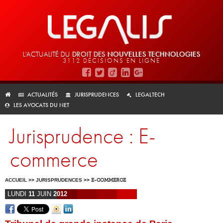
L'ACTUALITÉ DU
DROIT DES
NOUVELLES TECHNOLOGIES
3112 DÉCISIONS EN LIGNE
ACTUALITÉS
JURISPRUDENCES
LEGALTECH
LES AVOCATS DU NET
Jurisprudence : E-
commerce
ACCUEIL
>>
JURISPRUDENCES
>>
E-COMMERCE
LUNDI
11
JUIN
2012