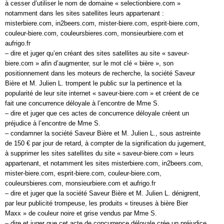
à cesser d’utiliser le nom de domaine « selectionbiere.com »
notamment dans les sites satellites leurs appartenant :
misterbiere.com, in2beers.com, mister-biere.com, esprit-biere.com,
couleur-biere.com, couleursbieres.com, monsieurbiere.com et
aufrigo.fr
– dire et juger qu’en créant des sites satellites au site « saveur-
biere.com » afin d’augmenter, sur le mot clé « bière », son
positionnement dans les moteurs de recherche, la société Saveur
Bière et M. Julien L. trompent le public sur la pertinence et la
popularité de leur site internet « saveur-biere.com » et créent de ce
fait une concurrence déloyale à l’encontre de Mme S.
– dire et juger que ces actes de concurrence déloyale créent un
préjudice à l’encontre de Mme S.
– condamner la société Saveur Bière et M. Julien L., sous astreinte
de 150 € par jour de retard, à compter de la signification du jugement,
à supprimer les sites satellites du site « saveur-biere.com » leurs
appartenant, et notamment les sites misterbiere.com, in2beers.com,
mister-biere.com, esprit-biere.com, couleur-biere.com,
couleursbieres.com, monsieurbiere.com et aufrigo.fr
– dire et juger que la société Saveur Bière et M. Julien L. dénigrent,
par leur publicité trompeuse, les produits « tireuses à bière Bier
Maxx » de couleur noire et grise vendus par Mme S.
– dire et juger que cet acte de concurrence déloyale crée un préjudice