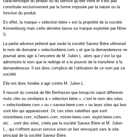
caractéristique du produit ou du service qu’elle vend et n’est pas
constituée exclusivement par la forme imposée par la nature ou la
fonction du produit.
En effet, la marque « sélection bière » est la propriété de la société
Kronenbourg mais cette dernière laisse sa marque exploitée par Mme
S.
La partie adverse prétend que seule la société Saveur Bière utiliserait
le nom de domaine « selectionbiere.com » et que la demanderesse ne
pourrait ainsi agir à l’encontre de M. Julien L. alors que c’est lui qui
administre le nom que le redirige et a le pouvoir de le transférer à la
demanderesse. Il est donc complice de l’utilisation de ce nom par sa
société.
Elle est donc fondée à agir contre M. Julien L.
Il ressort du constat de Me Berthezen que lorsqu’on saisit différents
mots clés ou similaires à « sélection bière », c’est le nom des sites
« selectionbiere.com » ou « saveur-biere.com » ou leurs sites qui leur
sont liés qui apparaissent. Or, ces sites satellites que sont
misterbiere.com, in2beers.com, mister-biere.com, esprit-biere.com,
etc… sont des sites, créés par la société Saveur Bière et M. Julien
L., qui n’offrent aucun service sinon un lien renvoyant vers le site
principal de la société Saveur Bière.