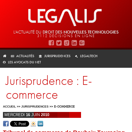
L'ACTUALITÉ DU
DROIT DES
NOUVELLES TECHNOLOGIES
3112 DÉCISIONS EN LIGNE
ACTUALITÉS
JURISPRUDENCES
LEGALTECH
LES AVOCATS DU NET
Jurisprudence : E-
commerce
ACCUEIL
>>
JURISPRUDENCES
>>
E-COMMERCE
MERCREDI
16
JUIN
2010