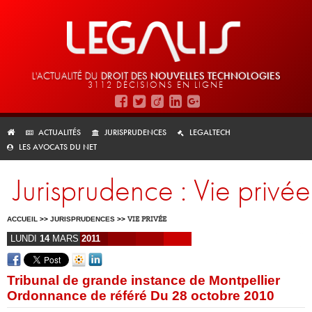
L'ACTUALITÉ DU
DROIT DES
NOUVELLES TECHNOLOGIES
3112 DÉCISIONS EN LIGNE
ACTUALITÉS
JURISPRUDENCES
LEGALTECH
LES AVOCATS DU NET
Jurisprudence : Vie privée
ACCUEIL
>>
JURISPRUDENCES
>>
VIE PRIVÉE
LUNDI
14
MARS
2011
Tribunal de grande instance de Montpellier
Ordonnance de référé Du 28 octobre 2010