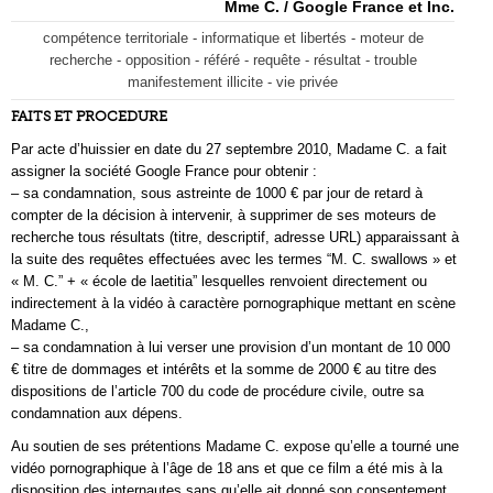
Mme C. / Google France et Inc.
compétence territoriale - informatique et libertés - moteur de
recherche - opposition - référé - requête - résultat - trouble
manifestement illicite - vie privée
FAITS ET PROCEDURE
Par acte d’huissier en date du 27 septembre 2010, Madame C. a fait
assigner la société Google France pour obtenir :
– sa condamnation, sous astreinte de 1000 € par jour de retard à
compter de la décision à intervenir, à supprimer de ses moteurs de
recherche tous résultats (titre, descriptif, adresse URL) apparaissant à
la suite des requêtes effectuées avec les termes “M. C. swallows » et
« M. C.” + « école de laetitia” lesquelles renvoient directement ou
indirectement à la vidéo à caractère pornographique mettant en scène
Madame C.,
– sa condamnation à lui verser une provision d’un montant de 10 000
€ titre de dommages et intérêts et la somme de 2000 € au titre des
dispositions de l’article 700 du code de procédure civile, outre sa
condamnation aux dépens.
Au soutien de ses prétentions Madame C. expose qu’elle a tourné une
vidéo pornographique à l’âge de 18 ans et que ce film a été mis à la
disposition des internautes sans qu’elle ait donné son consentement