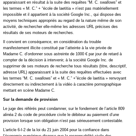
apparaissant en résultat à la suite des requêtes “M. C. swallows” et
les termes « M. C.” + “école de laetitia » n’est pas matériellement
impossible et il appartient à la société Google Inc., qui dispose des
moyens techniques appropriés au regard de la nature même de son
activité, de rechercher elle-même les adresses URL précises des
résultats de ses moteurs de recherches.
Il convient en conséquence, en considération du trouble
manifestement illicite constitué par l’atteinte à la vie privée de
Madame C. d’ordonner sous astreinte de 1000 € par jour de retard à
compter de la décision à intervenir, à la société Google Inc. de
supprimer de ses moteurs de recherche tous résultats (titre, descriptif,
adresse URL) apparaissant à la suite des requêtes effectuées avec
les termes “M. C. swallows” et « M. C.” +”école de laetitia » renvoyant
directement ou indirectement à la vidéo à caractère pornographique
mettant en scène Madame C.
Sur la demande de provision
Le juge des référés peut condamner, sur le fondement de l’article 809
alinéa 2 du code de procédure civile le débiteur au paiement d’une
provision lorsque son obligation n’est pas sérieusement contestable.
L’article 6-I-2 de la loi du 21 juin 2004 pour la confiance dans
l’économie numérique dispose que la responsabilité civile des