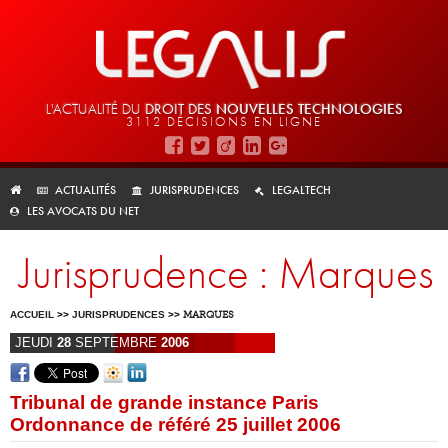
L'ACTUALITÉ DU
DROIT DES
NOUVELLES TECHNOLOGIES
3112 DÉCISIONS EN LIGNE
ACTUALITÉS
JURISPRUDENCES
LEGALTECH
LES AVOCATS DU NET
Jurisprudence : Marques
ACCUEIL
>>
JURISPRUDENCES
>>
MARQUES
JEUDI
28
SEPTEMBRE
2006
Tribunal de grande instance Paris
Ordonnance de référé 25 juillet 2006