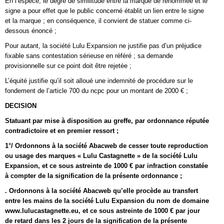
En l’espèce, le degré de similitude entre la marque de renommée et le
signe a pour effet que le public concerné établit un lien entre le signe
et la marque ; en conséquence, il convient de statuer comme ci-
dessous énoncé ;
Pour autant, la société Lulu Expansion ne justifie pas d’un préjudice
fixable sans contestation sérieuse en référé ; sa demande
provisionnelle sur ce point doit être rejetée ;
L’équité justifie qu’il soit alloué une indemnité de procédure sur le
fondement de l’article 700 du ncpc pour un montant de 2000 € ;
DECISION
Statuant par mise à disposition au greffe, par ordonnance réputée
contradictoire et en premier ressort ;
1°/ Ordonnons à la société Abacweb de cesser toute reproduction
ou usage des marques « Lulu Castagnette » de la société Lulu
Expansion, et ce sous astreinte de 1000 € par infraction constatée
à compter de la signification de la présente ordonnance ;
. Ordonnons à la société Abacweb qu’elle procède au transfert
entre les mains de la société Lulu Expansion du nom de domaine
www.lulucastagnette.eu, et ce sous astreinte de 1000 € par jour
de retard dans les 2 jours de la signification de la présente