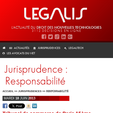
L'ACTUALITÉ DU
DROIT DES
NOUVELLES TECHNOLOGIES
3112 DÉCISIONS EN LIGNE
ACTUALITÉS
JURISPRUDENCES
LEGALTECH
LES AVOCATS DU NET
Jurisprudence :
Responsabilité
ACCUEIL
>>
JURISPRUDENCES
>>
RESPONSABILITÉ
MARDI
18
JUIN
2013