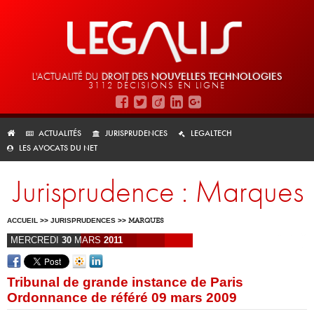
L'ACTUALITÉ DU
DROIT DES
NOUVELLES TECHNOLOGIES
3112 DÉCISIONS EN LIGNE
ACTUALITÉS
JURISPRUDENCES
LEGALTECH
LES AVOCATS DU NET
Jurisprudence : Marques
ACCUEIL
>>
JURISPRUDENCES
>>
MARQUES
MERCREDI
30
MARS
2011
Tribunal de grande instance de Paris
Ordonnance de référé 09 mars 2009