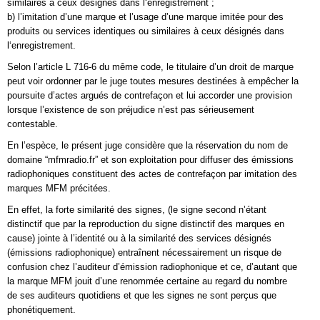
similaires à ceux désignés dans l‘enregistrement ;
b) l’imitation d’une marque et l’usage d’une marque imitée pour des
produits ou services identiques ou similaires à ceux désignés dans
l‘enregistrement.
Selon l’article L 716-6 du même code, le titulaire d’un droit de marque
peut voir ordonner par le juge toutes mesures destinées à empêcher la
poursuite d’actes argués de contrefaçon et lui accorder une provision
lorsque l’existence de son préjudice n’est pas sérieusement
contestable.
En l’espèce, le présent juge considère que la réservation du nom de
domaine “mfmradio.fr” et son exploitation pour diffuser des émissions
radiophoniques constituent des actes de contrefaçon par imitation des
marques MFM précitées.
En effet, la forte similarité des signes, (le signe second n’étant
distinctif que par la reproduction du signe distinctif des marques en
cause) jointe à l’identité ou à la similarité des services désignés
(émissions radiophonique) entraînent nécessairement un risque de
confusion chez l’auditeur d’émission radiophonique et ce, d’autant que
la marque MFM jouit d’une renommée certaine au regard du nombre
de ses auditeurs quotidiens et que les signes ne sont perçus que
phonétiquement.