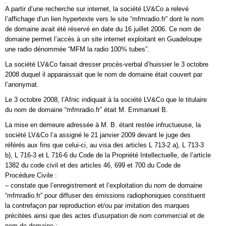
A partir d’une recherche sur internet, la société LV&Co a relevé
l’affichage d’un lien hypertexte vers le site “mfmradio.fr” dont le nom
de domaine avait été réservé en date du 16 juillet 2006. Ce nom de
domaine permet l’accès à un site internet exploitant en Guadeloupe
une radio dénommée “MFM la radio 100% tubes”.
La société LV&Co faisait dresser procès-verbal d’huissier le 3 octobre
2008 duquel il apparaissait que le nom de domaine était couvert par
l’anonymat.
Le 3 octobre 2008, l’Afnic indiquait à la société LV&Co que le titulaire
du nom de domaine “mfmradio.fr” était M. Emmanuel B.
La mise en demeure adressée à M. B. étant restée infructueuse, la
société LV&Co l’a assigné le 21 janvier 2009 devant le juge des
référés aux fins que celui-ci, au visa des articles L 713-2 a), L 713-3
b), L 716-3 et L 716-6 du Code de la Propriété Intellectuelle, de l’article
1382 du code civil et des articles 46, 699 et 700 du Code de
Procédure Civile :
– constate que l’enregistrement et l’exploitation du nom de domaine
“mfmradio.fr” pour diffuser des émissions radiophoniques constituent
la contrefaçon par reproduction et/ou par imitation des marques
précitées ainsi que des actes d’usurpation de nom commercial et de
nom de domaine ;