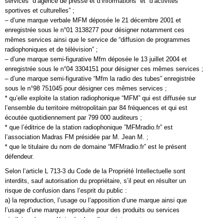
services ”d’agence de presse et d’informations” et “d’activités
sportives et culturelles” ;
– d’une marque verbale MFM déposée le 21 décembre 2001 et
enregistrée sous le n°01 3138277 pour désigner notamment ces
mêmes services ainsi que le service de “diffusion de programmes
radiophoniques et de télévision” ;
– d’une marque semi-figurative Mfm déposée le 13 juillet 2004 et
enregistrée sous le n°04 3304151 pour désigner ces mêmes services ;
– d’une marque semi-figurative “Mfm la radio des tubes” enregistrée
sous le n°98 751045 pour désigner ces mêmes services ;
* qu’elle exploite la station radiophonique “MFM” qui est diffusée sur
l’ensemble du territoire métropolitain par 84 fréquences et qui est
écoutée quotidiennement par 799 000 auditeurs ;
* que l’éditrice de la station radiophonique ”MFMradio.fr” est
l’association Madras FM présidée par M. Jean M. ;
* que le titulaire du nom de domaine “MFMradio.fr” est le présent
défendeur.
Selon l’article L 713-3 du Code de la Propriété Intellectuelle sont
interdits, sauf autorisation du propriétaire, s’il peut en résulter un
risque de confusion dans l‘esprit du public :
a) la reproduction, l‘usage ou l‘apposition d’une marque ainsi que
l’usage d’une marque reproduite pour des produits ou services