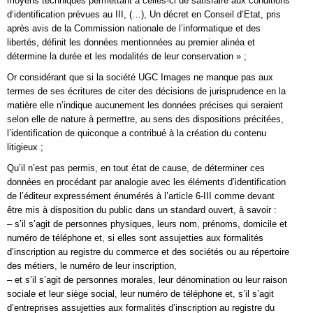
moyens techniques permettant à celles-ci de satisfaire aux conditions
d‘identification prévues au III, (…), Un décret en Conseil d’Etat, pris
après avis de la Commission nationale de l’informatique et des
libertés, définit les données mentionnées au premier alinéa et
détermine la durée et les modalités de leur conservation » ;
Or considérant que si la société UGC Images ne manque pas aux
termes de ses écritures de citer des décisions de jurisprudence en la
matière elle n’indique aucunement les données précises qui seraient
selon elle de nature à permettre, au sens des dispositions précitées,
l’identification de quiconque a contribué à la création du contenu
litigieux ;
Qu’il n’est pas permis, en tout état de cause, de déterminer ces
données en procédant par analogie avec les éléments d’identification
de l’éditeur expressément énumérés à l’article 6-III comme devant
être mis à disposition du public dans un standard ouvert, à savoir :
– s’il s’agit de personnes physiques, leurs nom, prénoms, domicile et
numéro de téléphone et, si elles sont assujetties aux formalités
d’inscription au registre du commerce et des sociétés ou au répertoire
des métiers, le numéro de leur inscription,
– et s’il s’agit de personnes morales, leur dénomination ou leur raison
sociale et leur siège social, leur numéro de téléphone et, s’il s’agit
d’entreprises assujetties aux formalités d’inscription au registre du