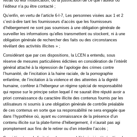
retrait ou leur modification, ou la justification de ce que l’auteur ou
l’éditeur n‘a pu être contacté ;
Qu’enfin, en vertu de l’article 6-I-7, Les personnes visées aux 1 et 2
c’est-à-dire tant les fournisseurs d’accès que les fournisseurs
d’hébergement ne sont pas soumises à une obligation générale de
surveiller les informations qu’elles transmettent ou stockent, ni à une
obligation générale de rechercher des faits ou des circonstances
révélant des activités illicites » ;
Considérant que par ces dispositions, la LCEN a entendu, sous
réserve de mesures particulières édictées en considération de l’intérêt
général attaché à la répression de l’apologie des crimes contre
l’humanité, de l’incitation à la haine raciale, de la pornographie
enfantine, de l’incitation à la violence et des atteintes à la dignité
humaine, conférer à l’hébergeur un régime spécial de responsabilité
qui repose sur le principe selon lequel il ne saurait être réputé avoir a
priori connaissance du caractère illicite des contenus fournis par les
utilisateurs ni soumis à une obligation générale de contrôle préalable
de ces contenus en sorte que sa responsabilité ne sera engagée que
dans l’hypothèse où, ayant eu connaissance de la présence d’un
contenu illicite sur la plate-forme d’hébergement, il n’aurait pas agi
promptement aux fins de le retirer ou d’en interdire l’accès ;