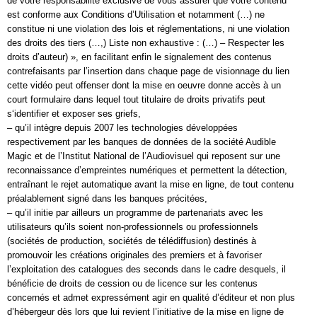
de votre responsabilité exclusive de vous assurer que votre contenu
est conforme aux Conditions d’Utilisation et notamment (…) ne
constitue ni une violation des lois et réglementations, ni une violation
des droits des tiers (…,) Liste non exhaustive : (…) – Respecter les
droits d’auteur) », en facilitant enfin le signalement des contenus
contrefaisants par l’insertion dans chaque page de visionnage du lien
cette vidéo peut offenser dont la mise en oeuvre donne accès à un
court formulaire dans lequel tout titulaire de droits privatifs peut
s‘identifier et exposer ses griefs,
– qu’il intègre depuis 2007 les technologies développées
respectivement par les banques de données de la société Audible
Magic et de l’Institut National de l’Audiovisuel qui reposent sur une
reconnaissance d’empreintes numériques et permettent la détection,
entraînant le rejet automatique avant la mise en ligne, de tout contenu
préalablement signé dans les banques précitées,
– qu’il initie par ailleurs un programme de partenariats avec les
utilisateurs qu’ils soient non-professionnels ou professionnels
(sociétés de production, sociétés de télédiffusion) destinés à
promouvoir les créations originales des premiers et à favoriser
l’exploitation des catalogues des seconds dans le cadre desquels, il
bénéficie de droits de cession ou de licence sur les contenus
concernés et admet expressément agir en qualité d’éditeur et non plus
d’hébergeur dès lors que lui revient l’initiative de la mise en ligne de