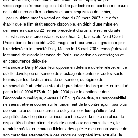
visionnage en “streaming” c’est-à-dire par lecture en continu à mesure
de la diffusion du flux audiovisuel sans acquisition de fichier,
– par un ultime procès-verbal en date du 26 mars 2007 elle a fait
établir que le film était encore disponible, en dépit d’une mise en
demeure en date du 22 février précédent d’avoir à le retirer du site,
– c’est dans ces circonstances que Jean C., la société Nord-Ouest
Production et la société UGC Images ont, par une assignation à jour
fixe délivrée à la société Daily Motion le 18 avril 2007, engagé devant
le tribunal de grande instance de Paris une action en contrefaçon et
en concurrence déloyale,
– la société Daily Motion leur oppose en défense qu’elle relève, en ce
qu’elle développe un service de stockage de contenus audiovisuels
fournis par les destinataires de ce service, du régime de
responsabilité attaché au statut de prestataire technique tel qu’institué
par la loi n° 2004-575 du 21 juin 2004 pour la confiance dans
l’économie numérique, ci-après LCEN, qu’à ce titre, sa responsabilité
ne saurait être encourue sur le fondement de la contrefaçon, pas plus
que sur celui de la concurrence déloyale, dès lors qu’elle s ‘est
acquittée des obligations lui incombant à savoir la mise en place de
dispositifs d’information et d’alerte quant aux contenus illicites, le
retrait immédiat du contenu litigieux dès qu’elle a eu connaissance de
son caractère attentatoire à des droits de propriété intellectuelle, la