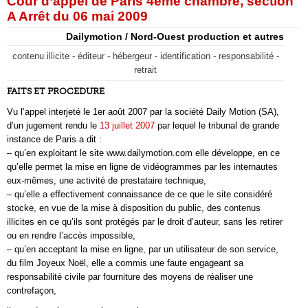
Cour d’appel de Paris 4ème chambre, section
A Arrêt du 06 mai 2009
Dailymotion / Nord-Ouest production et autres
contenu illicite - éditeur - hébergeur - identification - responsabilité -
retrait
FAITS ET PROCEDURE
Vu l’appel interjeté le 1er août 2007 par la société Daily Motion (SA),
d’un jugement rendu le
13 juillet 2007
par lequel le tribunal de grande
instance de Paris a dit :
– qu’en exploitant le site www.dailymotion.com elle développe, en ce
qu’elle permet la mise en ligne de vidéogrammes par les internautes
eux-mêmes, une activité de prestataire technique,
– qu’elle a effectivement connaissance de ce que le site considéré
stocke, en vue de la mise à disposition du public, des contenus
illicites en ce qu’ils sont protégés par le droit d’auteur, sans les retirer
ou en rendre l’accès impossible,
– qu’en acceptant la mise en ligne, par un utilisateur de son service,
du film Joyeux Noël, elle a commis une faute engageant sa
responsabilité civile par fourniture des moyens de réaliser une
contrefaçon,