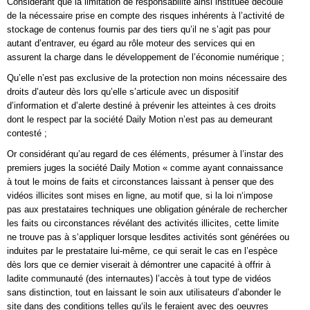
Considérant que la limitation de responsabilité ainsi instituée découle
de la nécessaire prise en compte des risques inhérents à l’activité de
stockage de contenus fournis par des tiers qu’il ne s’agit pas pour
autant d’entraver, eu égard au rôle moteur des services qui en
assurent la charge dans le développement de l’économie numérique ;
Qu’elle n’est pas exclusive de la protection non moins nécessaire des
droits d’auteur dès lors qu’elle s’articule avec un dispositif
d’information et d’alerte destiné à prévenir les atteintes à ces droits
dont le respect par la société Daily Motion n’est pas au demeurant
contesté ;
Or considérant qu’au regard de ces éléments, présumer à l’instar des
premiers juges la société Daily Motion « comme ayant connaissance
à tout le moins de faits et circonstances laissant à penser que des
vidéos illicites sont mises en ligne, au motif que, si la loi n‘impose
pas aux prestataires techniques une obligation générale de rechercher
les faits ou circonstances révélant des activités illicites, cette limite
ne trouve pas à s‘appliquer lorsque lesdites activités sont générées ou
induites par le prestataire lui-même, ce qui serait le cas en l’espèce
dès lors que ce dernier viserait à démontrer une capacité à offrir à
ladite communauté (des internautes) l’accès à tout type de vidéos
sans distinction, tout en laissant le soin aux utilisateurs d’abonder le
site dans des conditions telles qu‘ils le feraient avec des oeuvres