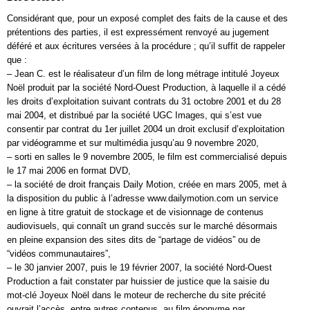
Considérant que, pour un exposé complet des faits de la cause et des
prétentions des parties, il est expressément renvoyé au jugement
déféré et aux écritures versées à la procédure ; qu’il suffit de rappeler
que :
– Jean C. est le réalisateur d’un film de long métrage intitulé Joyeux
Noël produit par la société Nord-Ouest Production, à laquelle il a cédé
les droits d’exploitation suivant contrats du 31 octobre 2001 et du 28
mai 2004, et distribué par la société UGC Images, qui s’est vue
consentir par contrat du 1er juillet 2004 un droit exclusif d’exploitation
par vidéogramme et sur multimédia jusqu’au 9 novembre 2020,
– sorti en salles le 9 novembre 2005, le film est commercialisé depuis
le 17 mai 2006 en format DVD,
– la société de droit français Daily Motion, créée en mars 2005, met à
la disposition du public à l’adresse www.dailymotion.com un service
en ligne à titre gratuit de stockage et de visionnage de contenus
audiovisuels, qui connaît un grand succès sur le marché désormais
en pleine expansion des sites dits de “partage de vidéos” ou de
“vidéos communautaires”,
– le 30 janvier 2007, puis le 19 février 2007, la société Nord-Ouest
Production a fait constater par huissier de justice que la saisie du
mot-clé Joyeux Noël dans le moteur de recherche du site précité
ouvrait l’accès, entre autres contenus, au film éponyme par