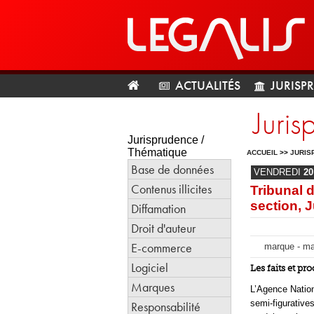
ACTUALITÉS
JURISP
Juri
Jurisprudence /
Thématique
ACCUEIL
>>
JURIS
Base de données
VENDREDI
20
Contenus illicites
Tribunal 
section, 
Diffamation
Droit d'auteur
E-commerce
marque - ma
Logiciel
Les faits et pr
Marques
L’Agence Nation
semi-figurative
Responsabilité