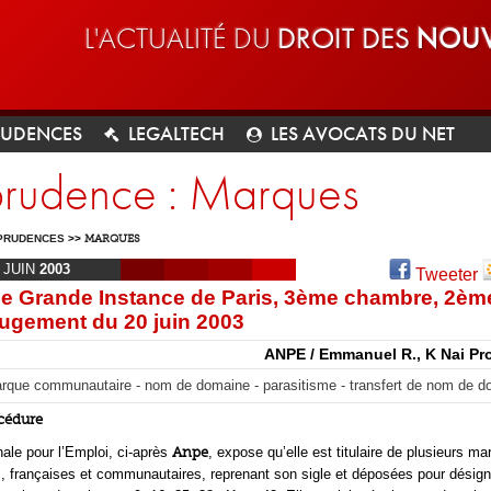
L'ACTUALITÉ DU
DROIT DES
NOUV
RUDENCES
LEGALTECH
LES AVOCATS DU NET
sprudence : Marques
PRUDENCES
>>
MARQUES
JUIN
2003
Tweeter
de Grande Instance de Paris, 3ème chambre, 2èm
Jugement du 20 juin 2003
ANPE / Emmanuel R., K Nai Pr
rque communautaire - nom de domaine - parasitisme - transfert de nom de d
océdure
ale pour l’Emploi, ci-après
Anpe
, expose qu’elle est titulaire de plusieurs m
s, françaises et communautaires, reprenant son sigle et déposées pour désign