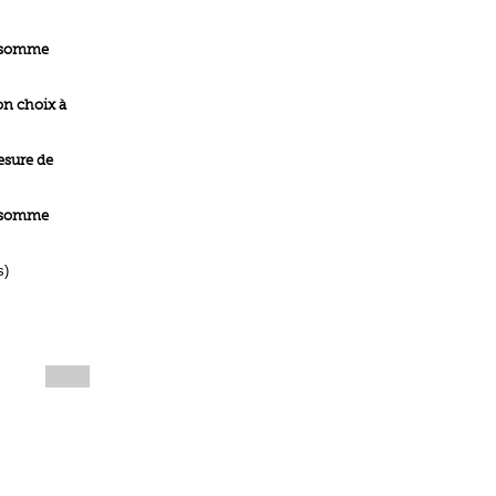
a somme
son choix à
esure de
a somme
s)