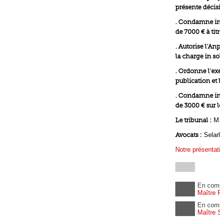
présente décis
. Condamne in 
de 7000 € à ti
. Autorise l’An
la charge in so
. Ordonne l’ex
publication et l
. Condamne in 
de 3000 € sur l
Le tribunal :
M.
Avocats :
Selar
Notre présentat
En com
Maître 
En com
Maître 