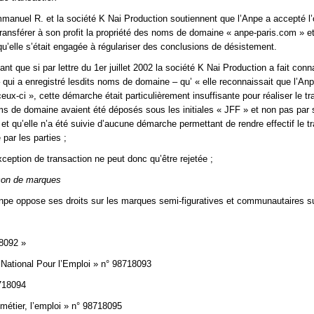
anuel R. et la société K Nai Production soutiennent que l’Anpe a accepté l’of
 transférer à son profit la propriété des noms de domaine « anpe-paris.com » e
qu’elle s’était engagée à régulariser des conclusions de désistement.
t que si par lettre du 1er juillet 2002 la société K Nai Production a fait conna
 qui a enregistré lesdits noms de domaine – qu’ « elle reconnaissait que l’Anp
ceux-ci », cette démarche était particulièrement insuffisante pour réaliser le tr
ms de domaine avaient été déposés sous les initiales « JFF » et non pas par 
et qu’elle n’a été suivie d’aucune démarche permettant de rendre effectif le tr
 par les parties ;
xception de transaction ne peut donc qu’être rejetée ;
açon de marques
npe oppose ses droits sur les marques semi-figuratives et communautaires s
8092 »
National Pour l’Emploi » n° 98718093
718094
métier, l’emploi » n° 98718095