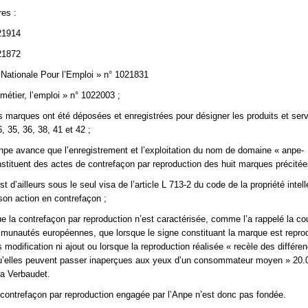
es :
21914
21872
Nationale Pour l’Emploi » n° 1021831
métier, l’emploi » n° 1022003 ;
 marques ont été déposées et enregistrées pour désigner les produits et ser
, 35, 36, 38, 41 et 42 ;
npe avance que l’enregistrement et l’exploitation du nom de domaine « anpe-
stituent des actes de contrefaçon par reproduction des huit marques précitée
t d’ailleurs sous le seul visa de l’article L 713-2 du code de la propriété intell
 son action en contrefaçon ;
e la contrefaçon par reproduction n’est caractérisée, comme l’a rappelé la co
munautés européennes, que lorsque le signe constituant la marque est reprod
s modification ni ajout ou lorsque la reproduction réalisée « recèle des différe
 qu’elles peuvent passer inaperçues aux yeux d’un consommateur moyen » 20.
da Verbaudet.
 contrefaçon par reproduction engagée par l’Anpe n’est donc pas fondée.