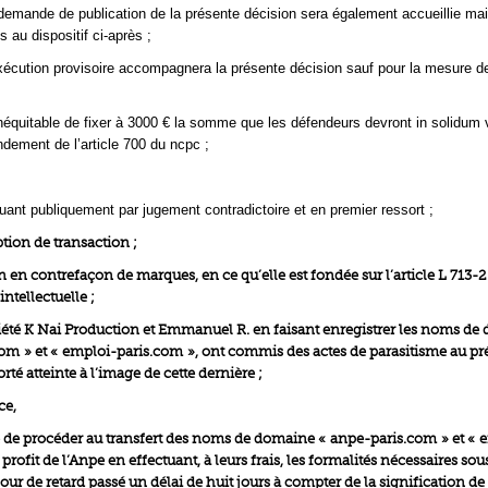
demande de publication de la présente décision sera également accueillie ma
s au dispositif ci-après ;
xécution provisoire accompagnera la présente décision sauf pour la mesure d
 inéquitable de fixer à 3000 € la somme que les défendeurs devront in solidum 
ndement de l’article 700 du ncpc ;
tuant publiquement par jugement contradictoire et en premier ressort ;
eption de transaction ;
ion en contrefaçon de marques, en ce qu’elle est fondée sur l’article L 713-
intellectuelle ;
ociété K Nai Production et Emmanuel R. en faisant enregistrer les noms d
om » et « emploi-paris.com », ont commis des actes de parasitisme au pr
orté atteinte à l’image de cette dernière ;
ce,
 de procéder au transfert des noms de domaine « anpe-paris.com » et « 
profit de l’Anpe en effectuant, à leurs frais, les formalités nécessaires sou
our de retard passé un délai de huit jours à compter de la signification de 