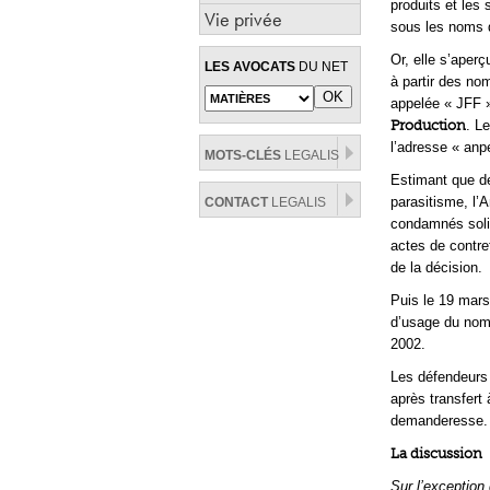
produits et les 
Vie privée
sous les noms d
Or, elle s’aper
LES AVOCATS
DU NET
à partir des no
appelée « JFF 
Production
. L
l’adresse « anp
MOTS-CLÉS
LEGALIS
Estimant que de
parasitisme, l’
CONTACT
LEGALIS
condamnés soli
actes de contref
de la décision.
Puis le 19 mars,
d’usage du nom 
2002.
Les défendeurs 
après transfert
demanderesse.
La discussion
Sur l’exception