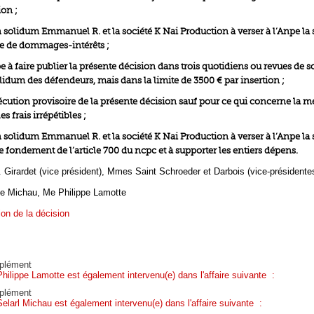
ion ;
solidum Emmanuel R. et la société K Nai Production à verser à l’Anpe l
tre de dommages-intérêts ;
pe à faire publier la présente décision dans trois quotidiens ou revues de 
lidum des défendeurs, mais dans la limite de 3500 € par insertion ;
écution provisoire de la présente décision sauf pour ce qui concerne la m
es frais irrépétibles ;
solidum Emmanuel R. et la société K Nai Production à verser à l’Anpe l
e fondement de l’article 700 du ncpc et à supporter les entiers dépens.
 Girardet (vice président), Mmes Saint Schroeder et Darbois (vice-présidente
le Michau, Me Philippe Lamotte
ion de la décision
plément
Philippe Lamotte est également intervenu(e) dans l'affaire suivante :
plément
Selarl Michau est également intervenu(e) dans l'affaire suivante :