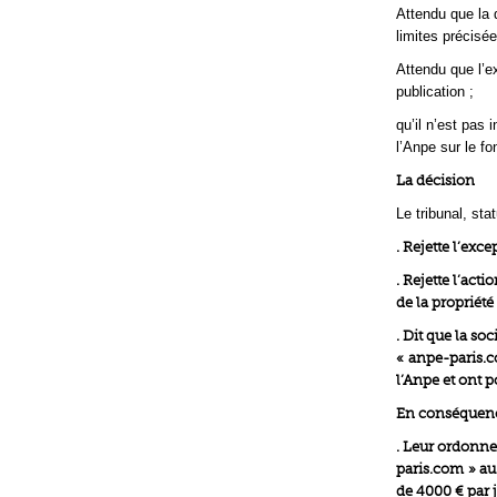
Attendu que la 
limites précisée
Attendu que l’e
publication ;
qu’il n’est pas
l’Anpe sur le fo
La décision
Le tribunal, sta
. Rejette l’exc
. Rejette l’act
de la propriété 
. Dit que la s
« anpe-paris.c
l’Anpe et ont p
En conséquen
. Leur ordonne
paris.com » au 
de 4000 € par j