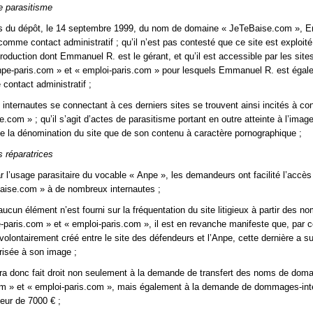
e parasitisme
rs du dépôt, le 14 septembre 1999, du nom de domaine « JeTeBaise.com »,
omme contact administratif ; qu’il n’est pas contesté que ce site est exploité
roduction dont Emmanuel R. est le gérant, et qu’il est accessible par les site
e-paris.com » et « emploi-paris.com » pour lesquels Emmanuel R. est égal
ontact administratif ;
 internautes se connectant à ces derniers sites se trouvent ainsi incités à con
.com » ; qu’il s’agit d’actes de parasitisme portant en outre atteinte à l’imag
de la dénomination du site que de son contenu à caractère pornographique ;
 réparatrices
r l’usage parasitaire du vocable « Anpe », les demandeurs ont facilité l’accès 
aise.com » à de nombreux internautes ;
ucun élément n’est fourni sur la fréquentation du site litigieux à partir des n
paris.com » et « emploi-paris.com », il est en revanche manifeste que, par 
olontairement créé entre le site des défendeurs et l’Anpe, cette dernière a s
érisée à son image ;
era donc fait droit non seulement à la demande de transfert des noms de dom
om » et « emploi-paris.com », mais également à la demande de dommages-int
teur de 7000 € ;