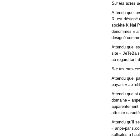
Sur les actes d
Attendu que lo
R. est désigné c
société K Nai P
dénommés « anp
désigné comme c
Attendu que les
site « JeTeBaise
au regard tant 
Sur les mesures
Attendu que, pa
payant « JeTeB
Attendu que si a
domaine « anpe-
apparentement v
atteinte caract
Attendu qu’il s
« anpe-paris.c
sollicités à hau