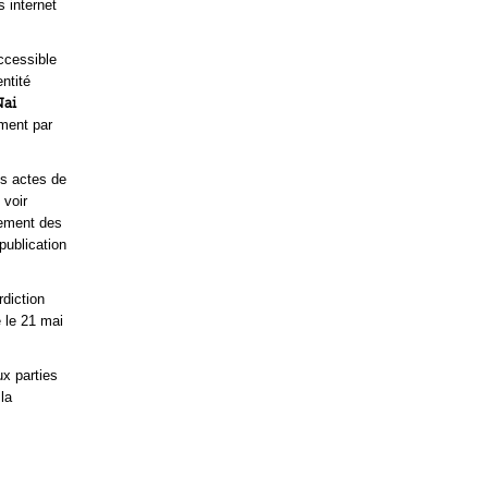
s internet
ccessible
ntité
Nai
mment par
es actes de
 voir
vement des
publication
rdiction
 le 21 mai
x parties
la