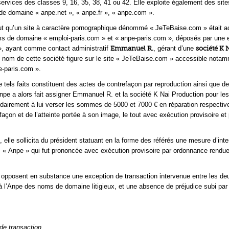
services des classes 9, 16, 35, 38, 41 ou 42. Elle exploite également des site
e domaine « anpe.net », « anpe.fr », « anpe.com ».
çut qu’un site à caractère pornographique dénommé « JeTeBaise.com » était a
ms de domaine « emploi-paris.com » et « anpe-paris.com », déposés par une e
», ayant comme contact administratif
Emmanuel R.
, gérant d’une
société K 
e nom de cette société figure sur le site « JeTeBaise.com » accessible nota
e-paris.com ».
 tels faits constituent des actes de contrefaçon par reproduction ainsi que d
Anpe a alors fait assigner Emmanuel R. et la société K Nai Production pour les
dairement à lui verser les sommes de 5000 et 7000 € en réparation respecti
açon et de l’atteinte portée à son image, le tout avec exécution provisoire et 
 elle sollicita du président statuant en la forme des référés une mesure d’inte
« Anpe » qui fut prononcée avec exécution provisoire par ordonnance rendue
opposent en substance une exception de transaction intervenue entre les deu
 à l’Anpe des noms de domaine litigieux, et une absence de préjudice subi par 
 de transaction