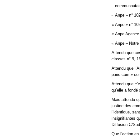
– communautair
« Anpe » n° 10
« Anpe » n° 10
« Anpe Agence 
« Anpe – Notre 
Attendu que ces
classes n° 9, 16
Attendu que l’A
paris.com » con
Attendu que c’es
qu’elle a fondé
Mais attendu qu
justice des com
l’identique, san
insignifiantes
Diffusion C/Sa
Que l’action en