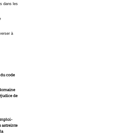
is dans les
e
verser à
2 du code
e domaine
éjudice de
emploi-
s astreinte
la