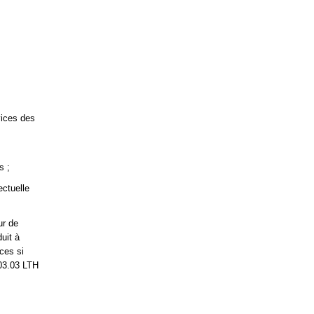
vices des
s ;
ectuelle
ur de
uit à
nces si
03.03 LTH