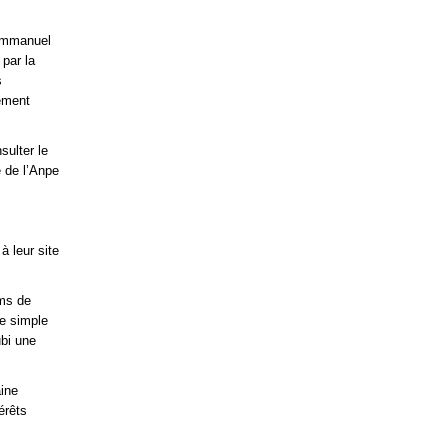
 Emmanuel
 par la
s
ement
sulter le
e de l’Anpe
à leur site
oms de
ce simple
ubi une
aine
érêts