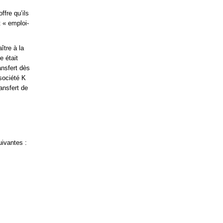
fre qu’ils
t « emploi-
ître à la
e était
ansfert dès
société K
ansfert de
uivantes :