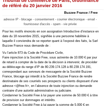
Tribunal de commerce de Paris, ordonnance
de référé du 20 janvier 2016
Buzzee France / Free
adresse IP - blocage - consentement - courrier électronique - email -
fournisseur d'accès - spam - vie privée
Pour les motifs énoncés en son assignation Introductive d’instance en
date du 18 novembre 2015, signifiée à une personne habilitée à
laquelle il conviendra de se reporter quant à l’exposé des faits, la Sarl
Buzzee France nous demande de :
Vu l’article 873 du Code de Procédure Civile,
Faire injonction à la Société Free, sous astreinte de 10.000 € par jour
de retard à compter de la date de la décision à intervenir, de procéder
au déblocage du range d’IP de 80.239.174.128 à 80.239.174.191,
correspondant aux serveurs de messagerie de la Société Buzzee
France, blocage qui interdit à la Société Buzzee France de rendre
destinataire de ses courriels ses prospects ou clients disposant d’une
adresse <@free.fr>, en l’absence de toute injonction ou demande
contraire d’une autorité administrative ou judiciaire.
Condamner la Société Free à lui payer une somme de 50.000 € à titre
de provision sur dommages et intérêts.
Condamner la Société Free à lui payer la somme de 5.000 € en