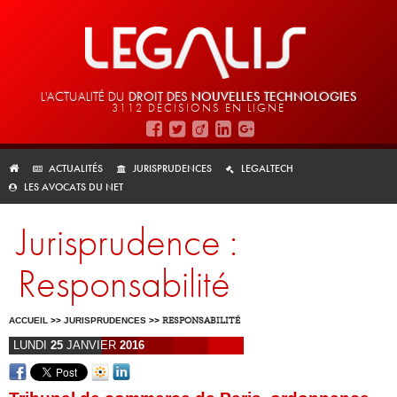
L'ACTUALITÉ DU
DROIT DES
NOUVELLES TECHNOLOGIES
3112 DÉCISIONS EN LIGNE
ACTUALITÉS
JURISPRUDENCES
LEGALTECH
LES AVOCATS DU NET
Jurisprudence :
Responsabilité
ACCUEIL
>>
JURISPRUDENCES
>>
RESPONSABILITÉ
LUNDI
25
JANVIER
2016