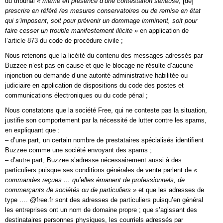
du tribunal
« même en présence d’une contestation sérieuse,
[de]
prescrire en référé /es mesures conservatoires ou de remise en état
qui s’imposent, soit pour prévenir un dommage imminent, soit pour
faire cesser un trouble manifestement illicite »
en application de
l’article 873 du code de procédure civile ;
Nous retenons que la licéité du contenu des messages adressés par
Buzzee n’est pas en cause et que le blocage ne résulte d’aucune
injonction ou demande d’une autorité administrative habilitée ou
judiciaire en application de dispositions du code des postes et
communications électroniques ou du code pénal ;
Nous constatons que la société Free, qui ne conteste pas la situation,
justifie son comportement par la nécessité de lutter contre les spams,
en expliquant que :
– d’une part, un certain nombre de prestataires spécialisés identifient
Buzzee comme une société envoyant des spams ;
– d’autre part, Buzzee s’adresse nécessairement aussi à des
particuliers puisque ses conditions générales de vente parlent de
«
commandes reçues … qu’elles émanent de professionnels, de
commerçants de sociétés ou de particuliers »
et que les adresses de
type …. @free.fr sont des adresses de particuliers puisqu’en général
les entreprises ont un nom de domaine propre ; que s’agissant des
destinataires personnes physiques, les courriels adressés par