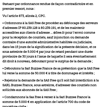
Statuant par ordonnance rendue de façon contradictoire et en
premier ressort, nous :
Vu l’article 873, alinéa 2, CPC.
• Ordonnons à la SAS Free de procéder au déblocage des serveurs
d’adresses IP 80.239.128 à 80.239.191, et de les maintenir
accessibles aux clients d’adresse … @free.fr pour l’envoi comme
pour la réception de courriels, sauf injonction ou demande
contraire d’une autorité administrative habilitée ou judiciaire,
dans les 15 jours de la signification de la présente décision, et ce
sous astreinte de 5.000 € par jour de retard pendant une durée
provisoire de 30 jours à l’issue de laquelle il sera éventuellement
dit droit à nouveau, déboutant pour le surplus de la demande ;
• Déboutons la Sarl Buzzee France de sa prétention que la SAS Free
lui verse la somme de 50.000 € à titre de dommages et intérêts ;
• Rejetons la demande de la SAS Free qu’il soit fait interdiction à la
SARL Buzzee France, sous astreinte, d’adresser des courriels non
sollicités aux abonnés de la SAS Free ;
• Condamnons la Sas Free à verser à la Sarl Buzzee France la
somme de 5.000 € en application de l’article 700 du code de
procédure civile ;