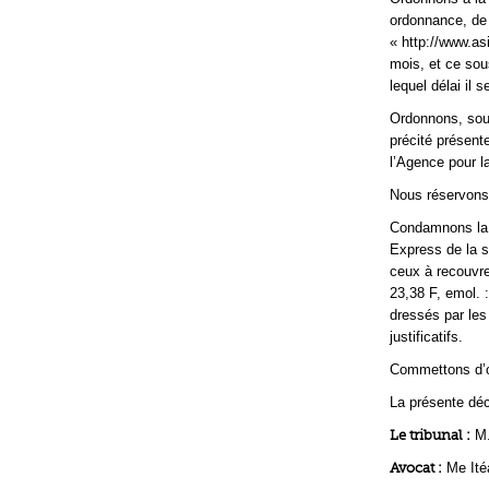
ordonnance, de 
« http://www.asi
mois, et ce sous
lequel délai il s
Ordonnons, sous
précité présente
l’Agence pour 
Nous réservons l
Condamnons la s
Express de la s
ceux à recouvrer
23,38 F, emol. 
dressés par les
justificatifs.
Commettons d’off
La présente déci
Le tribunal :
M.
Avocat :
Me Ité