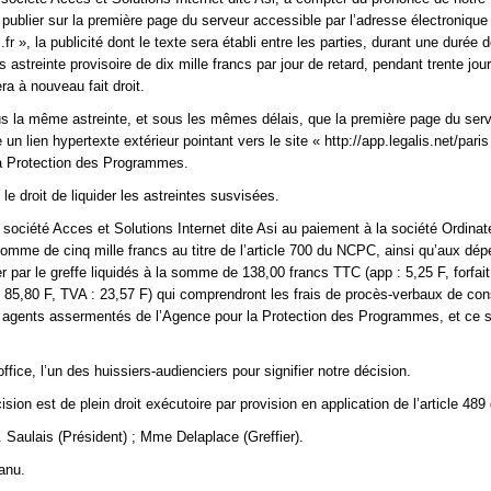
publier sur la première page du serveur accessible par l’adresse électronique
.fr », la publicité dont le texte sera établi entre les parties, durant une durée d
 astreinte provisoire de dix mille francs par jour de retard, pendant trente jou
era à nouveau fait droit.
 la même astreinte, et sous les mêmes délais, que la première page du ser
 un lien hypertexte extérieur pointant vers le site « http://app.legalis.net/paris
la Protection des Programmes.
e droit de liquider les astreintes susvisées.
ociété Acces et Solutions Internet dite Asi au paiement à la société Ordinat
omme de cinq mille francs au titre de l’article 700 du NCPC, ainsi qu’aux dép
 par le greffe liquidés à la somme de 138,00 francs TTC (app : 5,25 F, forfait
: 85,80 F, TVA : 23,57 F) qui comprendront les frais de procès-verbaux de con
 agents assermentés de l’Agence pour la Protection des Programmes, et ce s
ice, l’un des huissiers-audienciers pour signifier notre décision.
sion est de plein droit exécutoire par provision en application de l’article 4
 Saulais (Président) ; Mme Delaplace (Greffier).
anu.