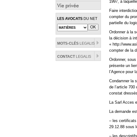
1997, à laquell
Vie privée
Faire interdicti
compter du pron
LES AVOCATS
DU NET
partielle du lo
Ordonner à la s
la décision à in
MOTS-CLÉS
LEGALIS
« http://www.asi
compter de la d
CONTACT
LEGALIS
Ordonner, sous 
présente un lien
l’Agence pour 
Condamner la so
de l’article 70
constat dressé
La Sarl Acces e
La demande est 
– les certifica
29.12.88 sous l
– les descriptifs