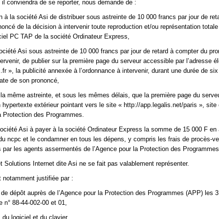
e il conviendra de se reporter, nous demande de :
on à la société Asi de distribuer sous astreinte de 10 000 francs par jour de ret
oncé de la décision à intervenir toute reproduction et/ou représentation totale
giciel PC TAP de la société Ordinateur Express,
ociété Asi sous astreinte de 10 000 francs par jour de retard à compter du pr
tervenir, de publier sur la première page du serveur accessible par l’adresse é
.fr », la publicité annexée à l’ordonnance à intervenir, durant une durée de si
ate de son prononcé,
la même astreinte, et sous les mêmes délais, que la première page du serveu
 hypertexte extérieur pointant vers le site « http://app.legalis.net/paris », site
la Protection des Programmes.
ciété Asi à payer à la société Ordinateur Express la somme de 15 000 F en 
0 du ncpc et le condamner en tous les dépens, y compris les frais de procès-v
s par les agents assermentés de l’Agence pour la Protection des Programmes
t Solutions Internet dite Asi ne se fait pas valablement représenter.
notamment justifiée par :
ts de dépôt auprès de l’Agence pour la Protection des Programmes (APP) les 3
e n° 88-44-002-00 et 01,
 du logiciel et du clavier,