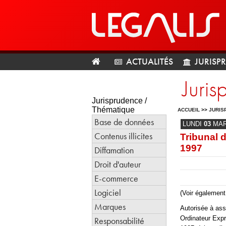
ACTUALITÉS
JURISP
Juris
Jurisprudence /
Thématique
ACCUEIL
>>
JURIS
Base de données
LUNDI
03
MA
Contenus illicites
Tribunal 
1997
Diffamation
Droit d'auteur
E-commerce
Logiciel
(Voir également
Marques
Autorisée à ass
Ordinateur Expr
Responsabilité