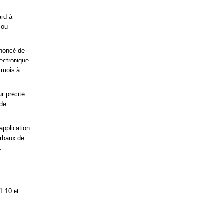
ard à
 ou
ononcé de
lectronique
x mois à
r précité
 de
application
erbaux de
.
1.10 et