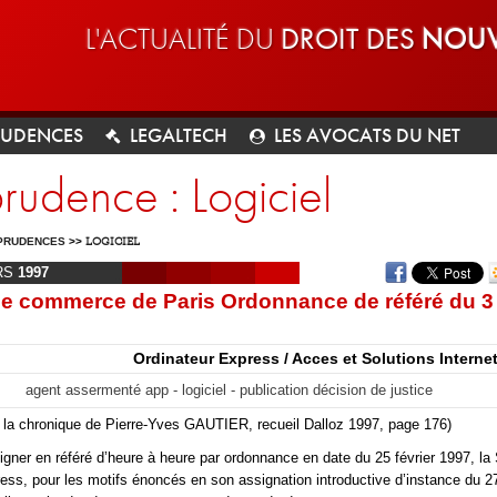
L'ACTUALITÉ DU
DROIT DES
NOUV
RUDENCES
LEGALTECH
LES AVOCATS DU NET
prudence : Logiciel
PRUDENCES
>>
LOGICIEL
RS
1997
de commerce de Paris Ordonnance de référé du 3
Ordinateur Express / Acces et Solutions Internet
agent assermenté app - logiciel - publication décision de justice
 la chronique de Pierre-Yves GAUTIER, recueil Dalloz 1997, page 176)
igner en référé d’heure à heure par ordonnance en date du 25 février 1997, la 
ess, pour les motifs énoncés en son assignation introductive d’instance du 27