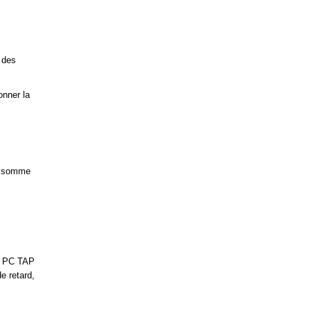
 des
onner la
ne somme
el PC TAP
e retard,