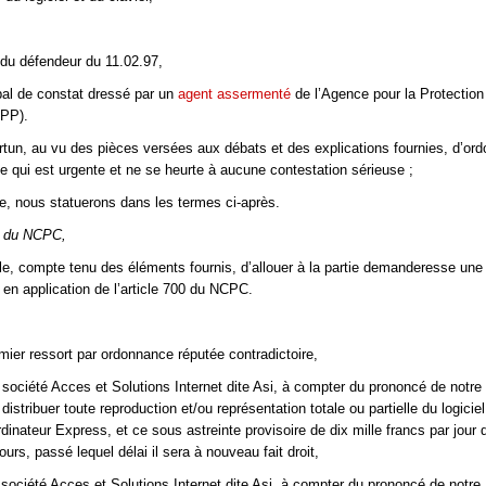
s du défendeur du 11.02.97,
bal de constat dressé par un
agent assermenté
de l’Agence pour la Protection
PP).
ortun, au vu des pièces versées aux débats et des explications fournies, d’ord
ée qui est urgente et ne se heurte à aucune contestation sérieuse ;
, nous statuerons dans les termes ci-après.
00 du NCPC,
able, compte tenu des éléments fournis, d’allouer à la partie demanderesse u
 en application de l’article 700 du NCPC.
mier ressort par ordonnance réputée contradictoire,
a société Acces et Solutions Internet dite Asi, à compter du prononcé de notre
istribuer toute reproduction et/ou représentation totale ou partielle du logici
dinateur Express, et ce sous astreinte provisoire de dix mille francs par jour d
ours, passé lequel délai il sera à nouveau fait droit,
société Acces et Solutions Internet dite Asi, à compter du prononcé de notre