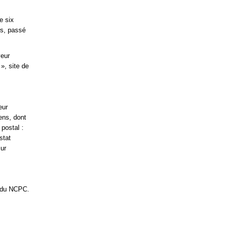
e six
rs, passé
veur
 », site de
eur
ens, dont
 postal :
stat
ur
89 du NCPC.