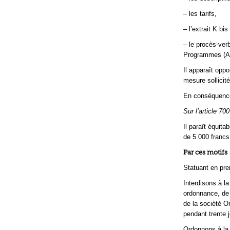
– les tarifs,
– l’extrait K bi
– le procès-ver
Programmes (A
Il apparaît opp
mesure sollicit
En conséquence
Sur l’article 7
Il paraît équit
de 5 000 francs
Par ces motifs
Statuant en pre
Interdisons à l
ordonnance, de d
de la société Or
pendant trente j
Ordonnons à la 