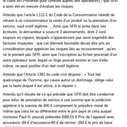
le client est Préventel pour contrôle auprès des opérateurs) ; que SFR
a ainsi été en mesure d’évaluer les risques.
Attendu que l’article L122-1 du Code de la Consommation interdit de
refuser à un consommateur la vente d’un produit ou la prestation d’un
service, sauf motif légitime…. Ainsi que SFR le porte dans ses
écritures, le demandeur a souscrit 3 abonnements, dont 2 sont
toujours en vigueur, lesquels n’apparaissent pas avoir engendré des
factures impayées ; que cet élément favorable devait être pris en
considération pour apprécier les risques liés au recouvrement ; qu’en
ne le prenant pas SFR, alors que l’inscription au fichier provenait d’un
autre opérateur avec lequel un litige pouvait exister et non d’elle-
même, ne peut justifier d’un réel motif légitime.
Attendu que l’Article 1382 du code civil dispose : « Tout fait
quelconque de l’homme, qui cause autrui un dommage, oblige celui
par la faute duquel il est arrivé, à le réparer ».
Attendu qu’il résulte de ce qui précède que SFR doit être condamné
pour refus de prestation de service à une somme que la juridiction
apprécie à la somme de 400 € comprenant le préjudice moral de
même que celui lié au différentiel entre le prix payé et celui auquel
monsieur Paul N. pouvait prétendre (688,01 € Prix de l’appareil avec
assurance -89 € d’assurance-80 € de remise -269 € le prix de base