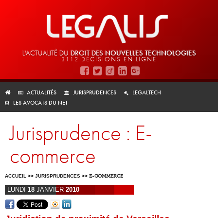
L'ACTUALITÉ DU
DROIT DES
NOUVELLES TECHNOLOGIES
3112 DÉCISIONS EN LIGNE
ACTUALITÉS
JURISPRUDENCES
LEGALTECH
LES AVOCATS DU NET
Jurisprudence : E-
commerce
ACCUEIL
>>
JURISPRUDENCES
>>
E-COMMERCE
LUNDI
18
JANVIER
2010