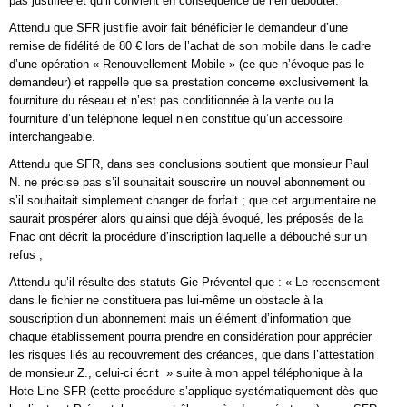
pas justifiée et qu’il convient en conséquence de l’en débouter.
Attendu que SFR justifie avoir fait bénéficier le demandeur d’une
remise de fidélité de 80 € lors de l’achat de son mobile dans le cadre
d’une opération « Renouvellement Mobile » (ce que n’évoque pas le
demandeur) et rappelle que sa prestation concerne exclusivement la
fourniture du réseau et n’est pas conditionnée à la vente ou la
fourniture d’un téléphone lequel n’en constitue qu’un accessoire
interchangeable.
Attendu que SFR, dans ses conclusions soutient que monsieur Paul
N. ne précise pas s’il souhaitait souscrire un nouvel abonnement ou
s’il souhaitait simplement changer de forfait ; que cet argumentaire ne
saurait prospérer alors qu’ainsi que déjà évoqué, les préposés de la
Fnac ont décrit la procédure d’inscription laquelle a débouché sur un
refus ;
Attendu qu’il résulte des statuts Gie Préventel que : « Le recensement
dans le fichier ne constituera pas lui-même un obstacle à la
souscription d’un abonnement mais un élément d’information que
chaque établissement pourra prendre en considération pour apprécier
les risques liés au recouvrement des créances, que dans l’attestation
de monsieur Z., celui-ci écrit » suite à mon appel téléphonique à la
Hote Line SFR (cette procédure s’applique systématiquement dès que