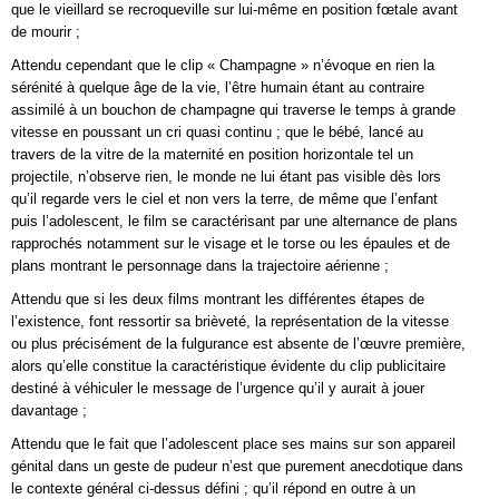
que le vieillard se recroqueville sur lui-même en position fœtale avant
de mourir ;
Attendu cependant que le clip « Champagne » n’évoque en rien la
sérénité à quelque âge de la vie, l’être humain étant au contraire
assimilé à un bouchon de champagne qui traverse le temps à grande
vitesse en poussant un cri quasi continu ; que le bébé, lancé au
travers de la vitre de la maternité en position horizontale tel un
projectile, n’observe rien, le monde ne lui étant pas visible dès lors
qu’il regarde vers le ciel et non vers la terre, de même que l’enfant
puis l’adolescent, le film se caractérisant par une alternance de plans
rapprochés notamment sur le visage et le torse ou les épaules et de
plans montrant le personnage dans la trajectoire aérienne ;
Attendu que si les deux films montrant les différentes étapes de
l’existence, font ressortir sa brièveté, la représentation de la vitesse
ou plus précisément de la fulgurance est absente de l’œuvre première,
alors qu’elle constitue la caractéristique évidente du clip publicitaire
destiné à véhiculer le message de l’urgence qu’il y aurait à jouer
davantage ;
Attendu que le fait que l’adolescent place ses mains sur son appareil
génital dans un geste de pudeur n’est que purement anecdotique dans
le contexte général ci-dessus défini ; qu’il répond en outre à un