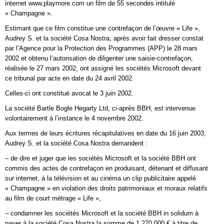
internet www.playmore.com un film de 55 secondes intitulé
« Champagne ».
Estimant que ce film constitue une contrefaçon de l’œuvre « Life »,
Audrey S. et la société Cosa Nostra, après avoir fait dresser constat
par l’Agence pour la Protection des Programmes (APP) le 28 mars
2002 et obtenu l’autorisation de diligenter une saisie-contrefaçon,
réalisée le 27 mars 2002, ont assigné les sociétés Microsoft devant
ce tribunal par acte en date du 24 avril 2002.
Celles-ci ont constitué avocat le 3 juin 2002.
La société Bartle Bogle Hegarty Ltd, ci-après BBH, est intervenue
volontairement à l’instance le 4 novembre 2002.
Aux termes de leurs écritures récapitulatives en date du 16 juin 2003,
Audrey S. et la société Cosa Nostra demandent :
– de dire et juger que les sociétés Microsoft et la société BBH ont
commis des actes de contrefaçon en produisant, détenant et diffusant
sur internet, à la télévision et au cinéma un clip publicitaire appelé
« Champagne » en violation des droits patrimoniaux et moraux relatifs
au film de court métrage « Life »,
– condamner les sociétés Microsoft et la société BBH in solidum à
payer à la société Cosa Nostra la somme de 1 270 000 € à titre de