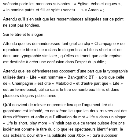
scénario porte les mentions suivantes : « Eglise, écho et orgues »,
« in nomine patris et filii et spiritu sanctu … » « Amen » ;
Attendu qu’il s’en suit que les ressemblances alléguées sur ce point
ne sont pas fondées.
Sur le titre et le slogan :
Attendu que les demanderesses font grief au clip « Champagne » de
reproduire le titre « Life » dans le slogan final « Life is short » et ce
dans une typographie similaire ; qu’elles estiment que cette reprise
est destinée à créer une confusion dans l’esprit du public ;
Attendu que les défenderesses opposent d’une part que la typographie
utilisée dans « Life » est nommée « Bankgothic BT » alors que celle
de « Champagne » est dite « Matabold » et d’autre part que « Life »
est un terme banal, utilisé dans le titre de nombreux films et dans
plusieurs slogans publicitaires ;
Qu’il convient de relever en premier lieu que l’argument tiré du
graphisme est infondé, en deuxième lieu que les deux œuvres ont des
titres différents et enfin que l’utilisation du mot « life » dans un slogan
« Life is short, play more » n’induit pas que ce terme puisse être pris
isolément comme le titre du clip que les spectateurs identifieront, le
cas échéant, pour être « la publicité pour Xbox » ; qu’à supposer