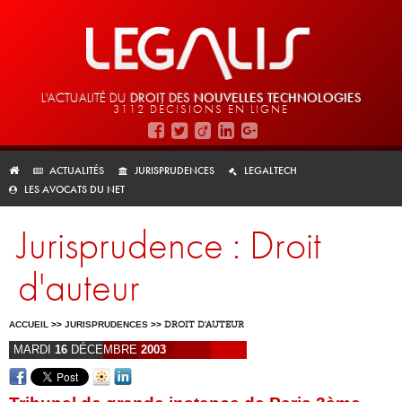
L'ACTUALITÉ DU
DROIT DES
NOUVELLES TECHNOLOGIES
3112 DÉCISIONS EN LIGNE
ACTUALITÉS
JURISPRUDENCES
LEGALTECH
LES AVOCATS DU NET
Jurisprudence : Droit
d'auteur
ACCUEIL
>>
JURISPRUDENCES
>>
DROIT D'AUTEUR
MARDI
16
DÉCEMBRE
2003