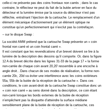
celle-ci ne présente pas des coins frontaux non carrés ; dans le cas
contraire, le réflecteur ne peut du fait de la butée arriver en face du
détecteur et la lumière émise par la source du détecteur n’est pas
réfléchie, entraînant l’éjection de la cartouche. Le remplacement d’un
élément mécanique d’actionnement par un élément optique ne
constitue qu’un perfectionnement qui n’exclut pas la contrefaçon.
– sur le disque Swap :
La société AMM prétend que la cartouche Swap présente un « coin
frontal non carré et un coin frontal carré ».
Il est constant que les revendications d’un brevet doivent se lire à la
lumière de la description des dessins qu’il comporte. Or, dans la figure
12 A du brevet décrite dans les lignes 31-33 de la page 17 « la forme
non-carrée de chaque coin avant 20,20′ ressemble à une encoche à
angle droit…Dans chacun de ses modes de réalisation, la forme non-
carrée 20c, 20d va éviter une interférence avec les coins extérieurs
55a, 55b de la butée de la réception de la cartouche ». Dans ces
conditions, le coin avant-droit de la cartouche Swap constitue donc un
« coin non carré » au sens donné dans la description, ce coin étant
non-carré lorsque les bords externes de la butée de réception
n’empêchent pas la disquette d’atteindre la surface médiane
sensiblement plane de la butée de réception de la cartouche, ces