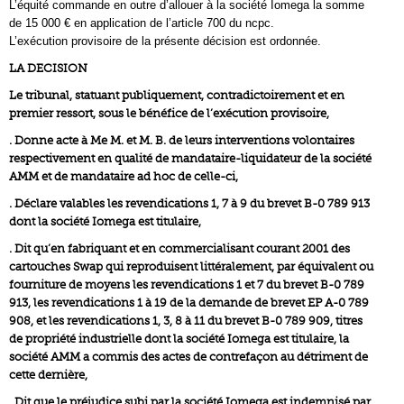
L’équité commande en outre d’allouer à la société Iomega la somme
de 15 000 € en application de l’article 700 du ncpc.
L’exécution provisoire de la présente décision est ordonnée.
LA DECISION
Le tribunal, statuant publiquement, contradictoirement et en
premier ressort, sous le bénéfice de l’exécution provisoire,
. Donne acte à Me M. et M. B. de leurs interventions volontaires
respectivement en qualité de mandataire-liquidateur de la société
AMM et de mandataire ad hoc de celle-ci,
. Déclare valables les revendications 1, 7 à 9 du brevet B-0 789 913
dont la société Iomega est titulaire,
. Dit qu’en fabriquant et en commercialisant courant 2001 des
cartouches Swap qui reproduisent littéralement, par équivalent ou
fourniture de moyens les revendications 1 et 7 du brevet B-0 789
913, les revendications 1 à 19 de la demande de brevet EP A-0 789
908, et les revendications 1, 3, 8 à 11 du brevet B-0 789 909, titres
de propriété industrielle dont la société Iomega est titulaire, la
société AMM a commis des actes de contrefaçon au détriment de
cette dernière,
. Dit que le préjudice subi par la société Iomega est indemnisé par