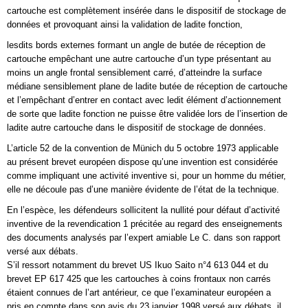
cartouche est complètement insérée dans le dispositif de stockage de
données et provoquant ainsi la validation de ladite fonction,
lesdits bords externes formant un angle de butée de réception de
cartouche empêchant une autre cartouche d’un type présentant au
moins un angle frontal sensiblement carré, d’atteindre la surface
médiane sensiblement plane de ladite butée de réception de cartouche
et l’empêchant d’entrer en contact avec ledit élément d’actionnement
de sorte que ladite fonction ne puisse être validée lors de l’insertion de
ladite autre cartouche dans le dispositif de stockage de données.
L’article 52 de la convention de Münich du 5 octobre 1973 applicable
au présent brevet européen dispose qu’une invention est considérée
comme impliquant une activité inventive si, pour un homme du métier,
elle ne découle pas d’une manière évidente de l’état de la technique.
En l’espèce, les défendeurs sollicitent la nullité pour défaut d’activité
inventive de la revendication 1 précitée au regard des enseignements
des documents analysés par l’expert amiable Le C. dans son rapport
versé aux débats.
S’il ressort notamment du brevet US Ikuo Saito n°4 613 044 et du
brevet EP 617 425 que les cartouches à coins frontaux non carrés
étaient connues de l’art antérieur, ce que l’examinateur européen a
pris en compte dans son avis du 23 janvier 1998 versé aux débats, il