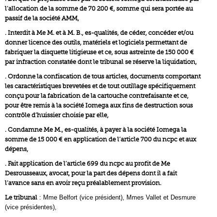
l’allocation de la somme de 70 200 €, somme qui sera portée au
passif de la société AMM,
. Interdit à Me M. et à M. B., es-qualités, de céder, concéder et/ou
donner licence des outils, matériels et logiciels permettant de
fabriquer la disquette litigieuse et ce, sous astreinte de 150 000 €
par infraction constatée dont le tribunal se réserve la liquidation,
. Ordonne la confiscation de tous articles, documents comportant
les caractéristiques brevetées et de tout outillage spécifiquement
conçu pour la fabrication de la cartouche contrefaisante et ce,
pour être remis à la société Iomega aux fins de destruction sous
contrôle d’huissier choisie par elle,
. Condamne Me M., es-qualités, à payer à la société Iomega la
somme de 15 000 € en application de l’article 700 du ncpc et aux
dépens,
. Fait application de l’article 699 du ncpc au profit de Me
Desrousseaux, avocat, pour la part des dépens dont il a fait
l’avance sans en avoir reçu préalablement provision.
Le tribunal
: Mme Belfort (vice président), Mmes Vallet et Desmure
(vice présidentes),