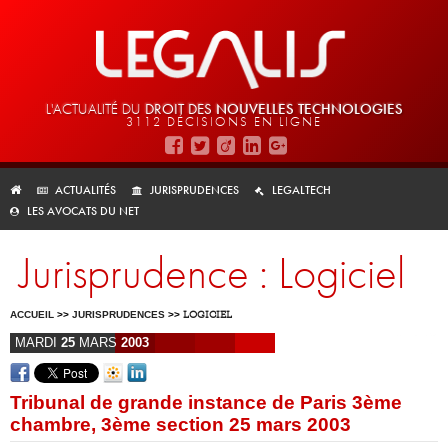
L'ACTUALITÉ DU
DROIT DES
NOUVELLES TECHNOLOGIES
3112 DÉCISIONS EN LIGNE
ACTUALITÉS
JURISPRUDENCES
LEGALTECH
LES AVOCATS DU NET
Jurisprudence : Logiciel
ACCUEIL
>>
JURISPRUDENCES
>>
LOGICIEL
MARDI
25
MARS
2003
Tribunal de grande instance de Paris 3ème
chambre, 3ème section 25 mars 2003