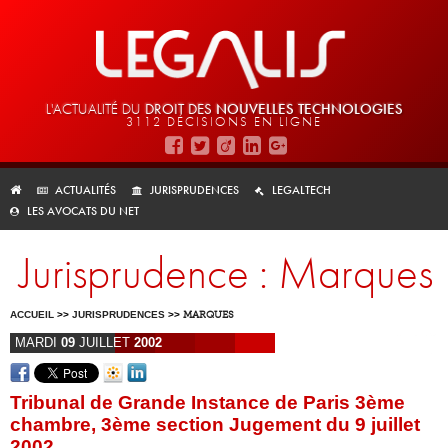
L'ACTUALITÉ DU
DROIT DES
NOUVELLES TECHNOLOGIES
3112 DÉCISIONS EN LIGNE
ACTUALITÉS
JURISPRUDENCES
LEGALTECH
LES AVOCATS DU NET
Jurisprudence : Marques
ACCUEIL
>>
JURISPRUDENCES
>>
MARQUES
MARDI
09
JUILLET
2002
Tribunal de Grande Instance de Paris 3ème
chambre, 3ème section Jugement du 9 juillet
2002