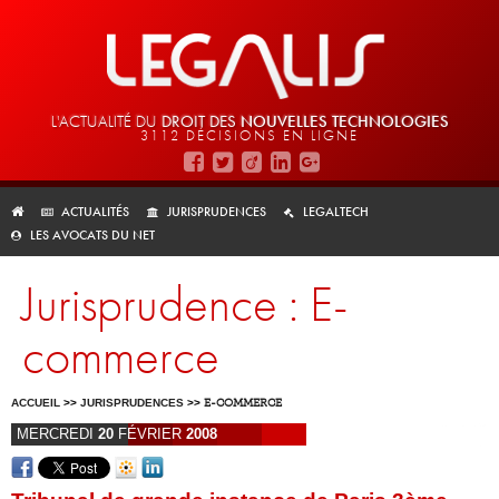
L'ACTUALITÉ DU
DROIT DES
NOUVELLES TECHNOLOGIES
3112 DÉCISIONS EN LIGNE
ACTUALITÉS
JURISPRUDENCES
LEGALTECH
LES AVOCATS DU NET
Jurisprudence : E-
commerce
ACCUEIL
>>
JURISPRUDENCES
>>
E-COMMERCE
MERCREDI
20
FÉVRIER
2008