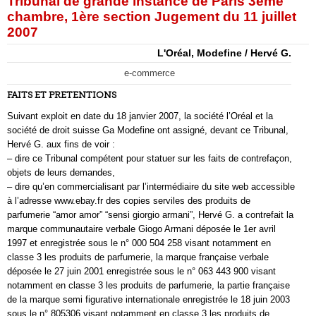
Tribunal de grande instance de Paris 3ème
chambre, 1ère section Jugement du 11 juillet
2007
L'Oréal, Modefine / Hervé G.
e-commerce
FAITS ET PRETENTIONS
Suivant exploit en date du 18 janvier 2007, la société l’Oréal et la
société de droit suisse Ga Modefine ont assigné, devant ce Tribunal,
Hervé G. aux fins de voir :
– dire ce Tribunal compétent pour statuer sur les faits de contrefaçon,
objets de leurs demandes,
– dire qu’en commercialisant par l’intermédiaire du site web accessible
à l’adresse www.ebay.fr des copies serviles des produits de
parfumerie “amor amor” “sensi giorgio armani”, Hervé G. a contrefait la
marque communautaire verbale Giogo Armani déposée le 1er avril
1997 et enregistrée sous le n° 000 504 258 visant notamment en
classe 3 les produits de parfumerie, la marque française verbale
déposée le 27 juin 2001 enregistrée sous le n° 063 443 900 visant
notamment en classe 3 les produits de parfumerie, la partie française
de la marque semi figurative internationale enregistrée le 18 juin 2003
sous le n° 805306 visant notamment en classe 3 les produits de