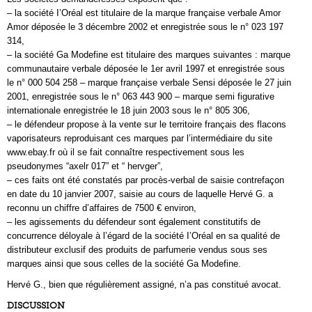
– la société I’Oréal est titulaire de la marque française verbale Amor
Amor déposée le 3 décembre 2002 et enregistrée sous le n° 023 197
314,
– la société Ga Modefine est titulaire des marques suivantes : marque
communautaire verbale déposée le 1er avril 1997 et enregistrée sous
le n° 000 504 258 – marque française verbale Sensi déposée le 27 juin
2001, enregistrée sous le n° 063 443 900 – marque semi figurative
internationale enregistrée le 18 juin 2003 sous le n° 805 306,
– le défendeur propose à la vente sur le territoire français des flacons
vaporisateurs reproduisant ces marques par l’intermédiaire du site
www.ebay.fr où il se fait connaître respectivement sous les
pseudonymes “axelr 017” et “ hervger”,
– ces faits ont été constatés par procès-verbal de saisie contrefaçon
en date du 10 janvier 2007, saisie au cours de laquelle Hervé G. a
reconnu un chiffre d’affaires de 7500 € environ,
– les agissements du défendeur sont également constitutifs de
concurrence déloyale à l’égard de la société I’Oréal en sa qualité de
distributeur exclusif des produits de parfumerie vendus sous ses
marques ainsi que sous celles de la société Ga Modefine.
Hervé G., bien que régulièrement assigné, n’a pas constitué avocat.
DISCUSSION