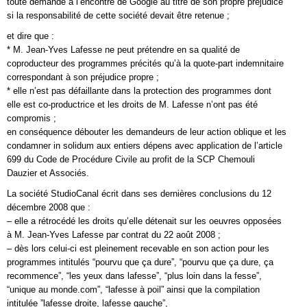
toute demande à l’encontre de Google au titre de son propre préjudice
si la responsabilité de cette société devait être retenue ;
et dire que :
* M. Jean-Yves Lafesse ne peut prétendre en sa qualité de
coproducteur des programmes précités qu’à la quote-part indemnitaire
correspondant à son préjudice propre ;
* elle n’est pas défaillante dans la protection des programmes dont
elle est co-productrice et les droits de M. Lafesse n’ont pas été
compromis ;
en conséquence débouter les demandeurs de leur action oblique et les
condamner in solidum aux entiers dépens avec application de l’article
699 du Code de Procédure Civile au profit de la SCP Chemouli
Dauzier et Associés.
La société StudioCanal écrit dans ses dernières conclusions du 12
décembre 2008 que :
– elle a rétrocédé les droits qu’elle détenait sur les oeuvres opposées
à M. Jean-Yves Lafesse par contrat du 22 août 2008 ;
– dès lors celui-ci est pleinement recevable en son action pour les
programmes intitulés “pourvu que ça dure”, “pourvu que ça dure, ça
recommence”, “les yeux dans lafesse”, “plus loin dans la fesse”,
“unique au monde.com”, “lafesse à poil” ainsi que la compilation
intitulée ”lafesse droite, lafesse gauche”,