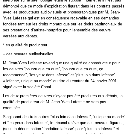
interprète sur le site ”Google” étant le support ”internet”et il n’est pas
démontré que ce mode d’exploitation figurait dans les contrats passés
avec les producteurs audiovisuels et phonographiques par M. Jean-
Yves Lafesse qui est en conséquence recevable en ses demandes
fondées tant sur les droits moraux que sur les droits patrimoniaux de
ses prestations d’artiste-interprète pour l’ensemble des oeuvre
versées aux débats.
* en qualité de producteur :
– des oeuvres audiovisuelles :
M. Jean-Yves Lafesse revendique une qualité de coproducteur pour
les oeuvres “pourvu que ça dure”, “pourvu que ça dure, ça
recommence”, “les yeux dans lafesse” et “plus loin dans lafesse”
« lafesse, unique au monde” au titre du contrat du 24 janvier 2001
signé avec la société Canal+.
Les deux premières oeuvres n’ayant pas été produites aux débats, la
qualité de producteur de M. Jean-Yves Lafesse ne sera pas
examinée.
S’agissant des trois autres “plus loin dans lafesse”, “unique au monde”
et “les yeux dans lafesse”, le tribunal relève que ces oeuvres figurent,
(sous la dénomination ”fondation lafesse” pour ”plus loin lafesse” et