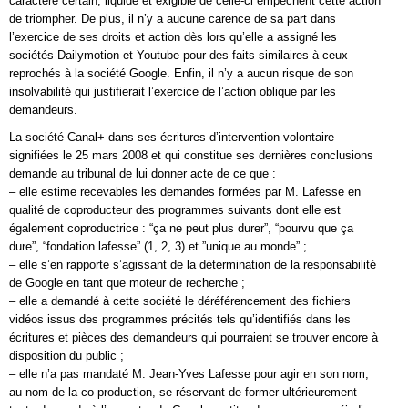
caractère certain, liquide et exigible de celle-ci empêchent cette action
de triompher. De plus, il n’y a aucune carence de sa part dans
l’exercice de ses droits et action dès lors qu’elle a assigné les
sociétés Dailymotion et Youtube pour des faits similaires à ceux
reprochés à la société Google. Enfin, il n’y a aucun risque de son
insolvabilité qui justifierait l’exercice de l’action oblique par les
demandeurs.
La société Canal+ dans ses écritures d’intervention volontaire
signifiées le 25 mars 2008 et qui constitue ses dernières conclusions
demande au tribunal de lui donner acte de ce que :
– elle estime recevables les demandes formées par M. Lafesse en
qualité de coproducteur des programmes suivants dont elle est
également coproductrice : “ça ne peut plus durer”, “pourvu que ça
dure”, “fondation lafesse” (1, 2, 3) et ”unique au monde” ;
– elle s’en rapporte s’agissant de la détermination de la responsabilité
de Google en tant que moteur de recherche ;
– elle a demandé à cette société le déréférencement des fichiers
vidéos issus des programmes précités tels qu’identifiés dans les
écritures et pièces des demandeurs qui pourraient se trouver encore à
disposition du public ;
– elle n’a pas mandaté M. Jean-Yves Lafesse pour agir en son nom,
au nom de la co-production, se réservant de former ultérieurement