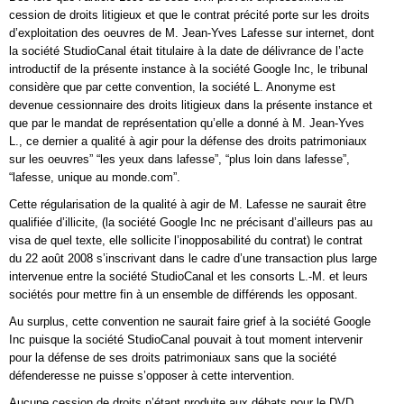
cession de droits litigieux et que le contrat précité porte sur les droits
d’exploitation des oeuvres de M. Jean-Yves Lafesse sur internet, dont
la société StudioCanal était titulaire à la date de délivrance de l’acte
introductif de la présente instance à la société Google Inc, le tribunal
considère que par cette convention, la société L. Anonyme est
devenue cessionnaire des droits litigieux dans la présente instance et
que par le mandat de représentation qu’elle a donné à M. Jean-Yves
L., ce dernier a qualité à agir pour la défense des droits patrimoniaux
sur les oeuvres” “les yeux dans lafesse”, “plus loin dans lafesse”,
“lafesse, unique au monde.com”.
Cette régularisation de la qualité à agir de M. Lafesse ne saurait être
qualifiée d’illicite, (la société Google Inc ne précisant d’ailleurs pas au
visa de quel texte, elle sollicite l’inopposabilité du contrat) le contrat
du 22 août 2008 s’inscrivant dans le cadre d’une transaction plus large
intervenue entre la société StudioCanal et les consorts L.-M. et leurs
sociétés pour mettre fin à un ensemble de différends les opposant.
Au surplus, cette convention ne saurait faire grief à la société Google
Inc puisque la société StudioCanal pouvait à tout moment intervenir
pour la défense de ses droits patrimoniaux sans que la société
défenderesse ne puisse s’opposer à cette intervention.
Aucune cession de droits n’étant produite aux débats pour le DVD