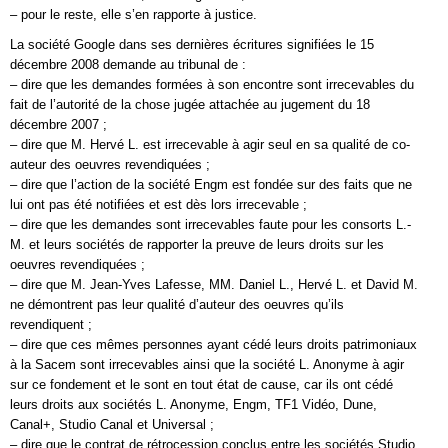
– pour le reste, elle s’en rapporte à justice.
La société Google dans ses dernières écritures signifiées le 15
décembre 2008 demande au tribunal de :
– dire que les demandes formées à son encontre sont irrecevables du
fait de l’autorité de la chose jugée attachée au jugement du 18
décembre 2007 ;
– dire que M. Hervé L. est irrecevable à agir seul en sa qualité de co-
auteur des oeuvres revendiquées ;
– dire que l’action de la société Engm est fondée sur des faits que ne
lui ont pas été notifiées et est dès lors irrecevable ;
– dire que les demandes sont irrecevables faute pour les consorts L.-
M. et leurs sociétés de rapporter la preuve de leurs droits sur les
oeuvres revendiquées ;
– dire que M. Jean-Yves Lafesse, MM. Daniel L., Hervé L. et David M.
ne démontrent pas leur qualité d’auteur des oeuvres qu’ils
revendiquent ;
– dire que ces mêmes personnes ayant cédé leurs droits patrimoniaux
à la Sacem sont irrecevables ainsi que la société L. Anonyme à agir
sur ce fondement et le sont en tout état de cause, car ils ont cédé
leurs droits aux sociétés L. Anonyme, Engm, TF1 Vidéo, Dune,
Canal+, Studio Canal et Universal ;
– dire que le contrat de rétrocession conclus entre les sociétés Studio