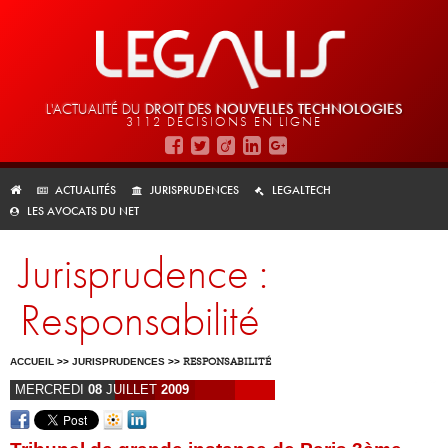
L'ACTUALITÉ DU
DROIT DES
NOUVELLES TECHNOLOGIES
3112 DÉCISIONS EN LIGNE
ACTUALITÉS
JURISPRUDENCES
LEGALTECH
LES AVOCATS DU NET
Jurisprudence :
Responsabilité
ACCUEIL
>>
JURISPRUDENCES
>>
RESPONSABILITÉ
MERCREDI
08
JUILLET
2009