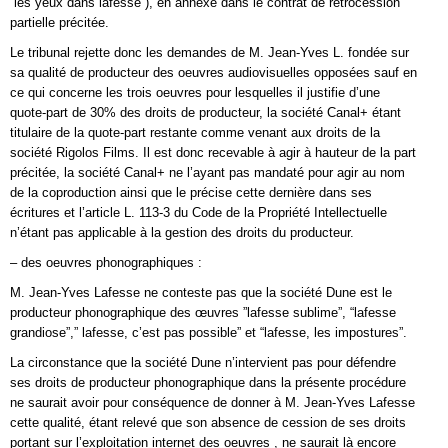
“les yeux dans lafesse”), en annexe dans le contrat de rétrocession
partielle précitée.
Le tribunal rejette donc les demandes de M. Jean-Yves L. fondée sur
sa qualité de producteur des oeuvres audiovisuelles opposées sauf en
ce qui concerne les trois oeuvres pour lesquelles il justifie d’une
quote-part de 30% des droits de producteur, la société Canal+ étant
titulaire de la quote-part restante comme venant aux droits de la
société Rigolos Films. Il est donc recevable à agir à hauteur de la part
précitée, la société Canal+ ne l’ayant pas mandaté pour agir au nom
de la coproduction ainsi que le précise cette dernière dans ses
écritures et l’article L. 113-3 du Code de la Propriété Intellectuelle
n’étant pas applicable à la gestion des droits du producteur.
– des oeuvres phonographiques :
M. Jean-Yves Lafesse ne conteste pas que la société Dune est le
producteur phonographique des œuvres ”lafesse sublime”, “lafesse
grandiose”,” lafesse, c’est pas possible” et “lafesse, les impostures”.
La circonstance que la société Dune n’intervient pas pour défendre
ses droits de producteur phonographique dans la présente procédure
ne saurait avoir pour conséquence de donner à M. Jean-Yves Lafesse
cette qualité, étant relevé que son absence de cession de ses droits
portant sur l’exploitation internet des oeuvres , ne saurait là encore