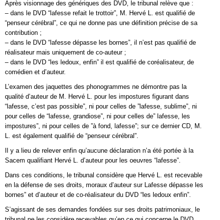
Après visionnage des génériques des DVD, le tribunal relève que :
– dans le DVD “lafesse refait le trottoir”, M. Hervé L. est qualifié de
“penseur cérébral”, ce qui ne donne pas une définition précise de sa
contribution ;
– dans le DVD “lafesse dépasse les bornes”, il n’est pas qualifié de
réalisateur mais uniquement de co-auteur ;
– dans le DVD “les ledoux, enfin” il est qualifié de coréalisateur, de
comédien et d’auteur.
L’examen des jaquettes des phonogrammes ne démontre pas la
qualité d’auteur de M. Hervé L. pour les impostures figurant dans
“lafesse, c’est pas possible”, ni pour celles de ”lafesse, sublime”, ni
pour celles de “lafesse, grandiose”, ni pour celles de” lafesse, les
impostures”, ni pour celles de ”à fond, lafesse”; sur ce dernier CD, M.
L. est également qualifié de “penseur cérébral”.
Il y a lieu de relever enfin qu’aucune déclaration n’a été portée à la
Sacem qualifiant Hervé L. d’auteur pour les oeuvres “lafesse”.
Dans ces conditions, le tribunal considère que Hervé L. est recevable
en la défense de ses droits, moraux d’auteur sur Lafesse dépasse les
bornes” et d’auteur et de co-réalisateur du DVD “les ledoux enfin”.
S’agissant de ses demandes fondées sur ses droits patrimoniaux, le
tribunal ne les considère recevables qu’en ce qui concerne le DVD