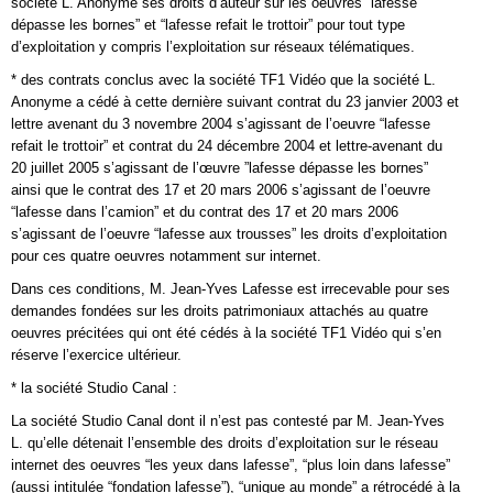
société L. Anonyme ses droits d’auteur sur les oeuvres “lafesse
dépasse les bornes” et “lafesse refait le trottoir” pour tout type
d’exploitation y compris l’exploitation sur réseaux télématiques.
* des contrats conclus avec la société TF1 Vidéo que la société L.
Anonyme a cédé à cette dernière suivant contrat du 23 janvier 2003 et
lettre avenant du 3 novembre 2004 s’agissant de l’oeuvre “lafesse
refait le trottoir” et contrat du 24 décembre 2004 et lettre-avenant du
20 juillet 2005 s’agissant de l’œuvre ”lafesse dépasse les bornes”
ainsi que le contrat des 17 et 20 mars 2006 s’agissant de l’oeuvre
“lafesse dans l’camion” et du contrat des 17 et 20 mars 2006
s’agissant de l’oeuvre “lafesse aux trousses” les droits d’exploitation
pour ces quatre oeuvres notamment sur internet.
Dans ces conditions, M. Jean-Yves Lafesse est irrecevable pour ses
demandes fondées sur les droits patrimoniaux attachés au quatre
oeuvres précitées qui ont été cédés à la société TF1 Vidéo qui s’en
réserve l’exercice ultérieur.
* la société Studio Canal :
La société Studio Canal dont il n’est pas contesté par M. Jean-Yves
L. qu’elle détenait l’ensemble des droits d’exploitation sur le réseau
internet des oeuvres “les yeux dans lafesse”, “plus loin dans lafesse”
(aussi intitulée “fondation lafesse”), “unique au monde” a rétrocédé à la