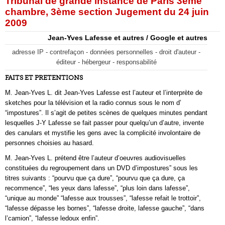
Tribunal de grande instance de Paris 3ème
chambre, 3ème section Jugement du 24 juin
2009
Jean-Yves Lafesse et autres / Google et autres
adresse IP - contrefaçon - données personnelles - droit d'auteur -
éditeur - hébergeur - responsabilité
FAITS ET PRETENTIONS
M. Jean-Yves L. dit Jean-Yves Lafesse est l’auteur et l’interprète de
sketches pour la télévision et la radio connus sous le nom d’
“impostures”. Il s’agit de petites scènes de quelques minutes pendant
lesquelles J-Y Lafesse se fait passer pour quelqu’un d’autre, invente
des canulars et mystifie les gens avec la complicité involontaire de
personnes choisies au hasard.
M. Jean-Yves L. prétend être l’auteur d’oeuvres audiovisuelles
constituées du regroupement dans un DVD d’impostures” sous les
titres suivants : “pourvu que ça dure”, “pourvu que ça dure, ça
recommence”, “les yeux dans lafesse”, “plus loin dans lafesse”,
“unique au monde” “lafesse aux trousses”, “lafesse refait le trottoir”,
“lafesse dépasse les bornes”, “lafesse droite, lafesse gauche”, “dans
l’camion”, “lafesse ledoux enfin”.