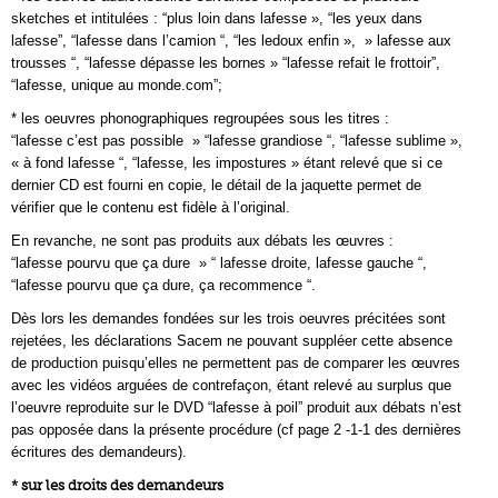
sketches et intitulées : “plus loin dans lafesse », “les yeux dans
lafesse”, “lafesse dans l’camion “, “les ledoux enfin », » lafesse aux
trousses “, “lafesse dépasse les bornes » “lafesse refait le frottoir”,
“lafesse, unique au monde.com”;
* les oeuvres phonographiques regroupées sous les titres :
“lafesse c’est pas possible » “lafesse grandiose “, “lafesse sublime »,
« à fond lafesse “, “lafesse, les impostures » étant relevé que si ce
dernier CD est fourni en copie, le détail de la jaquette permet de
vérifier que le contenu est fidèle à l’original.
En revanche, ne sont pas produits aux débats les œuvres :
“lafesse pourvu que ça dure » “ lafesse droite, lafesse gauche “,
“lafesse pourvu que ça dure, ça recommence “.
Dès lors les demandes fondées sur les trois oeuvres précitées sont
rejetées, les déclarations Sacem ne pouvant suppléer cette absence
de production puisqu’elles ne permettent pas de comparer les œuvres
avec les vidéos arguées de contrefaçon, étant relevé au surplus que
l’oeuvre reproduite sur le DVD “lafesse à poil” produit aux débats n’est
pas opposée dans la présente procédure (cf page 2 -1-1 des dernières
écritures des demandeurs).
* sur les droits des demandeurs