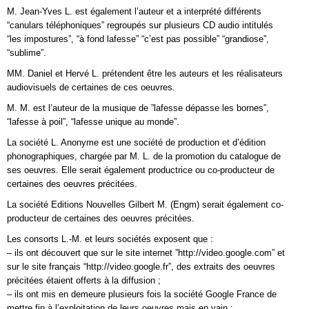
M. Jean-Yves L. est également l’auteur et a interprété différents
“canulars téléphoniques” regroupés sur plusieurs CD audio intitulés
“les impostures”, “à fond lafesse” “c’est pas possible” “grandiose”,
“sublime”.
MM. Daniel et Hervé L. prétendent être les auteurs et les réalisateurs
audiovisuels de certaines de ces oeuvres.
M. M. est l’auteur de la musique de ”lafesse dépasse les bornes”,
“lafesse à poil”, “lafesse unique au monde”.
La société L. Anonyme est une société de production et d’édition
phonographiques, chargée par M. L. de la promotion du catalogue de
ses oeuvres. Elle serait également productrice ou co-producteur de
certaines des oeuvres précitées.
La société Editions Nouvelles Gilbert M. (Engm) serait également co-
producteur de certaines des oeuvres précitées.
Les consorts L.-M. et leurs sociétés exposent que :
– ils ont découvert que sur le site internet ”http://video.google.com” et
sur le site français “http://video.google.fr”, des extraits des oeuvres
précitées étaient offerts à la diffusion ;
– ils ont mis en demeure plusieurs fois la société Google France de
mettre fin à l’exploitation de leurs oeuvres mais en vain ;