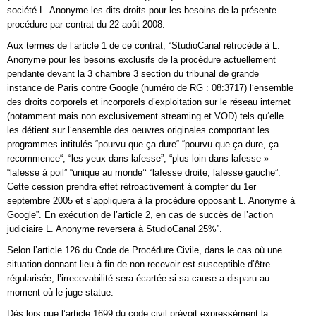
société L. Anonyme les dits droits pour les besoins de la présente
procédure par contrat du 22 août 2008.
Aux termes de l’article 1 de ce contrat, “StudioCanal rétrocède à L.
Anonyme pour les besoins exclusifs de la procédure actuellement
pendante devant la 3 chambre 3 section du tribunal de grande
instance de Paris contre Google (numéro de RG : 08:3717) l‘ensemble
des droits corporels et incorporels d’exploitation sur le réseau internet
(notamment mais non exclusivement streaming et VOD) tels qu‘elle
les détient sur l‘ensemble des oeuvres originales comportant les
programmes intitulés “pourvu que ça dure“ “pourvu que ça dure, ça
recommence“, “les yeux dans lafesse”, “plus loin dans lafesse »
“lafesse à poil” “unique au monde’‘ “lafesse droite, lafesse gauche”.
Cette cession prendra effet rétroactivement à compter du 1er
septembre 2005 et s‘appliquera à la procédure opposant L. Anonyme à
Google”. En exécution de l’article 2, en cas de succès de l’action
judiciaire L. Anonyme reversera à StudioCanal 25%”.
Selon l’article 126 du Code de Procédure Civile, dans le cas où une
situation donnant lieu à fin de non-recevoir est susceptible d’être
régularisée, l’irrecevabilité sera écartée si sa cause a disparu au
moment où le juge statue.
Dès lors que l’article 1699 du code civil prévoit expressément la