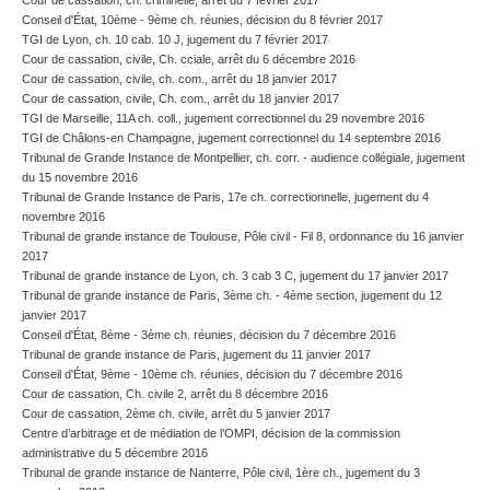
Cour de cassation, ch. criminelle, arrêt du 7 février 2017
Conseil d'État, 10ème - 9ème ch. réunies, décision du 8 février 2017
TGI de Lyon, ch. 10 cab. 10 J, jugement du 7 février 2017
Cour de cassation, civile, Ch. cciale, arrêt du 6 décembre 2016
Cour de cassation, civile, ch. com., arrêt du 18 janvier 2017
Cour de cassation, civile, Ch. com., arrêt du 18 janvier 2017
TGI de Marseille, 11A ch. coll., jugement correctionnel du 29 novembre 2016
TGI de Châlons-en Champagne, jugement correctionnel du 14 septembre 2016
Tribunal de Grande Instance de Montpellier, ch. corr. - audience collégiale, jugement
du 15 novembre 2016
Tribunal de Grande Instance de Paris, 17e ch. correctionnelle, jugement du 4
novembre 2016
Tribunal de grande instance de Toulouse, Pôle civil - Fil 8, ordonnance du 16 janvier
2017
Tribunal de grande instance de Lyon, ch. 3 cab 3 C, jugement du 17 janvier 2017
Tribunal de grande instance de Paris, 3ème ch. - 4ème section, jugement du 12
janvier 2017
Conseil d'État, 8ème - 3ème ch. réunies, décision du 7 décembre 2016
Tribunal de grande instance de Paris, jugement du 11 janvier 2017
Conseil d'État, 9ème - 10ème ch. réunies, décision du 7 décembre 2016
Cour de cassation, Ch. civile 2, arrêt du 8 décembre 2016
Cour de cassation, 2ème ch. civile, arrêt du 5 janvier 2017
Centre d’arbitrage et de médiation de l’OMPI, décision de la commission
administrative du 5 décembre 2016
Tribunal de grande instance de Nanterre, Pôle civil, 1ère ch., jugement du 3