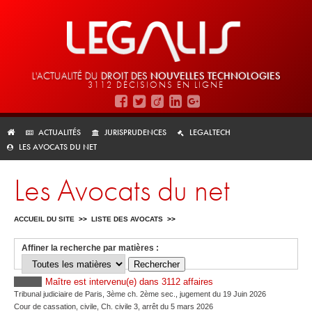
L'ACTUALITÉ DU
DROIT DES
NOUVELLES TECHNOLOGIES
3112 DÉCISIONS EN LIGNE
ACTUALITÉS
JURISPRUDENCES
LEGALTECH
LES AVOCATS DU NET
Les Avocats du net
ACCUEIL DU SITE
>>
LISTE DES AVOCATS
>>
Affiner la recherche par matières :
Maître
est intervenu(e) dans 3112 affaires
Tribunal judiciaire de Paris, 3ème ch. 2ème sec., jugement du 19 Juin 2026
Cour de cassation, civile, Ch. civile 3, arrêt du 5 mars 2026