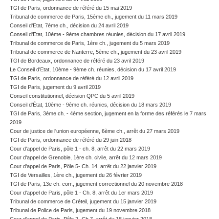
TGI de Paris, ordonnance de référé du 15 mai 2019
Tribunal de commerce de Paris, 15ème ch., jugement du 11 mars 2019
Conseil d'Etat, 7ème ch., décision du 24 avril 2019
Conseil d'Etat, 10ème - 9ème chambres réunies, décision du 17 avril 2019
Tribunal de commerce de Paris, 1ère ch., jugement du 5 mars 2019
Tribunal de commerce de Nanterre, 5ème ch., jugement du 23 avril 2019
TGI de Bordeaux, ordonnance de référé du 23 avril 2019
Le Conseil d'Etat, 10ème - 9ème ch. réunies, décision du 17 avril 2019
TGI de Paris, ordonnance de référé du 12 avril 2019
TGI de Paris, jugement du 9 avril 2019
Conseil constitutionnel, décision QPC du 5 avril 2019
Conseil d'État, 10ème - 9ème ch. réunies, décision du 18 mars 2019
TGI de Paris, 3ème ch. - 4ème section, jugement en la forme des référés le 7 mars
2019
Cour de justice de l'union européenne, 6ème ch., arrêt du 27 mars 2019
TGI de Paris, ordonnance de référé du 29 juin 2018
Cour d'appel de Paris, pôle 1 - ch. 8, arrêt du 22 mars 2019
Cour d'appel de Grenoble, 1ère ch. civile, arrêt du 12 mars 2019
Cour d'appel de Paris, Pôle 5- Ch. 14, arrêt du 22 janvier 2019
TGI de Versailles, 1ère ch., jugement du 26 février 2019
TGI de Paris, 13e ch. corr., jugement correctionnel du 20 novembre 2018
Cour d'appel de Paris, pôle 1 - Ch. 8, arrêt du 1er mars 2019
Tribunal de commerce de Créteil, jugement du 15 janvier 2019
Tribunal de Police de Paris, jugement du 19 novembre 2018