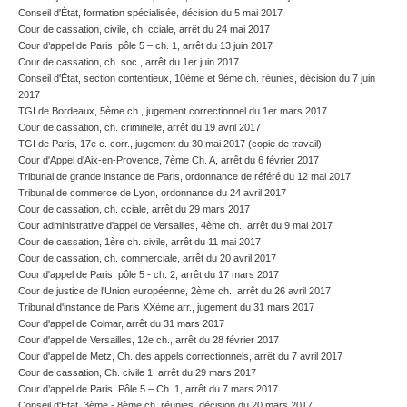
Conseil d'État, formation spécialisée, décision du 5 mai 2017
Cour de cassation, civile, ch. cciale, arrêt du 24 mai 2017
Cour d’appel de Paris, pôle 5 – ch. 1, arrêt du 13 juin 2017
Cour de cassation, ch. soc., arrêt du 1er juin 2017
Conseil d'État, section contentieux, 10ème et 9ème ch. réunies, décision du 7 juin
2017
TGI de Bordeaux, 5ème ch., jugement correctionnel du 1er mars 2017
Cour de cassation, ch. criminelle, arrêt du 19 avril 2017
TGI de Paris, 17e c. corr., jugement du 30 mai 2017 (copie de travail)
Cour d'Appel d'Aix-en-Provence, 7ème Ch. A, arrêt du 6 février 2017
Tribunal de grande instance de Paris, ordonnance de référé du 12 mai 2017
Tribunal de commerce de Lyon, ordonnance du 24 avril 2017
Cour de cassation, ch. cciale, arrêt du 29 mars 2017
Cour administrative d'appel de Versailles, 4ème ch., arrêt du 9 mai 2017
Cour de cassation, 1ère ch. civile, arrêt du 11 mai 2017
Cour de cassation, ch. commerciale, arrêt du 20 avril 2017
Cour d'appel de Paris, pôle 5 - ch. 2, arrêt du 17 mars 2017
Cour de justice de l'Union européenne, 2ème ch., arrêt du 26 avril 2017
Tribunal d'instance de Paris XXème arr., jugement du 31 mars 2017
Cour d'appel de Colmar, arrêt du 31 mars 2017
Cour d'appel de Versailles, 12e ch., arrêt du 28 février 2017
Cour d'appel de Metz, Ch. des appels correctionnels, arrêt du 7 avril 2017
Cour de cassation, Ch. civile 1, arrêt du 29 mars 2017
Cour d’appel de Paris, Pôle 5 – Ch. 1, arrêt du 7 mars 2017
Conseil d'Etat, 3ème - 8ème ch. réunies, décision du 20 mars 2017