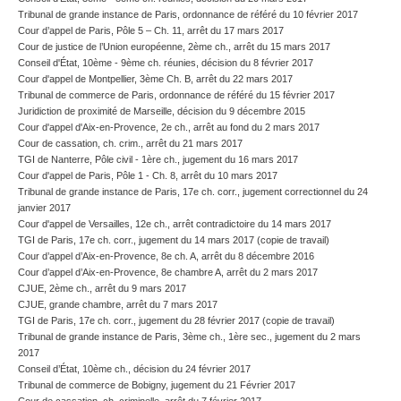
Tribunal de grande instance de Paris, ordonnance de référé du 10 février 2017
Cour d’appel de Paris, Pôle 5 – Ch. 11, arrêt du 17 mars 2017
Cour de justice de l’Union européenne, 2ème ch., arrêt du 15 mars 2017
Conseil d'État, 10ème - 9ème ch. réunies, décision du 8 février 2017
Cour d'appel de Montpellier, 3ème Ch. B, arrêt du 22 mars 2017
Tribunal de commerce de Paris, ordonnance de référé du 15 février 2017
Juridiction de proximité de Marseille, décision du 9 décembre 2015
Cour d'appel d'Aix-en-Provence, 2e ch., arrêt au fond du 2 mars 2017
Cour de cassation, ch. crim., arrêt du 21 mars 2017
TGI de Nanterre, Pôle civil - 1ère ch., jugement du 16 mars 2017
Cour d'appel de Paris, Pôle 1 - Ch. 8, arrêt du 10 mars 2017
Tribunal de grande instance de Paris, 17e ch. corr., jugement correctionnel du 24
janvier 2017
Cour d'appel de Versailles, 12e ch., arrêt contradictoire du 14 mars 2017
TGI de Paris, 17e ch. corr., jugement du 14 mars 2017 (copie de travail)
Cour d’appel d’Aix-en-Provence, 8e ch. A, arrêt du 8 décembre 2016
Cour d’appel d’Aix-en-Provence, 8e chambre A, arrêt du 2 mars 2017
CJUE, 2ème ch., arrêt du 9 mars 2017
CJUE, grande chambre, arrêt du 7 mars 2017
TGI de Paris, 17e ch. corr., jugement du 28 février 2017 (copie de travail)
Tribunal de grande instance de Paris, 3ème ch., 1ère sec., jugement du 2 mars
2017
Conseil d’État, 10ème ch., décision du 24 février 2017
Tribunal de commerce de Bobigny, jugement du 21 Février 2017